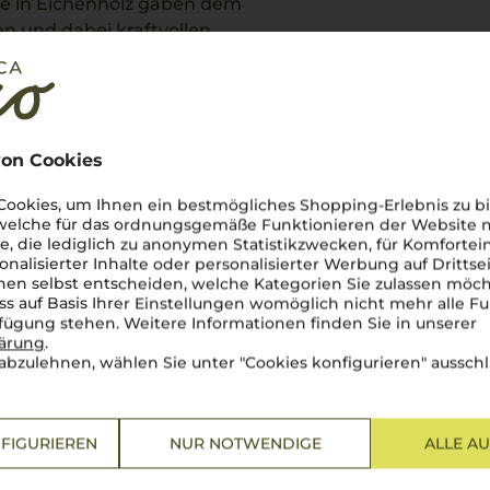
re in Eichenholz gaben dem
en und dabei kraftvollen
on Cookies
ookies, um Ihnen ein bestmögliches Shopping-Erlebnis zu bi
 welche für das ordnungsgemäße Funktionieren der Website
he, die lediglich zu anonymen Statistikzwecken, für Komfortei
tung
onalisierter Inhalte oder personalisierter Werbung auf Drittse
en selbst entscheiden, welche Kategorien Sie zulassen möch
ss auf Basis Ihrer Einstellungen womöglich nicht mehr alle Fu
rfügung stehen. Weitere Informationen finden Sie in unserer
lärung
.
abzulehnen, wählen Sie unter "Cookies konfigurieren" ausschl
FIGURIEREN
NUR NOTWENDIGE
ALLE A