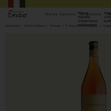
Weine
Ang
Weine Italiens
Angebote
W
Italiens
Unt
Untermenü
auf
aufklappen
Startseite
Weine Italiens
Winzer
C. Bocchino & C.S.p.A.
Grapp