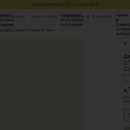
Enzo garantiert 100% Dolce-Vita!
ebote
Inspiration
Feinko
einpakete
Inspiration
Feinkost & Zubehör
ermenü
Untermenü
&
klappen
aufklappen
Zubehö
Unter
a della Cantina Privata 12 Jahre
aufkla
Gr
0,
C
€
pro
ink
Leb