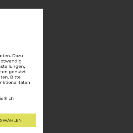
eten. Dazu
 notwendig
nstellungen,
iten genutzt
ten. Bitte
nktionalitäten
ießlich
USWÄHLEN