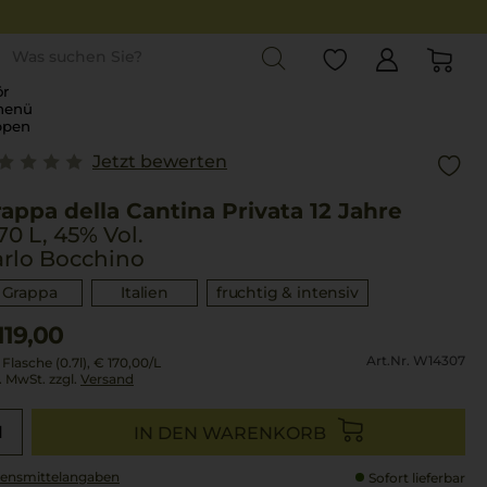
st
r
menü
ppen
Jetzt bewerten
appa della Cantina Privata 12 Jahre
70 L, 45% Vol.
arlo Bocchino
Grappa
Italien
fruchtig & intensiv
119,00
Art.Nr. W14307
 Flasche (0.7l),
€ 170,00
/L
l. MwSt. zzgl.
Versand
IN DEN WARENKORB
ensmittel­angaben
Sofort lieferbar