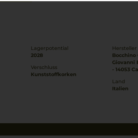
Lagerpotential
Hersteller
2028
Bocchino C
Giovanni B
Verschluss
- 14053 Can
Kunststoffkorken
Land
Italien