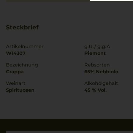
Steckbrief
Artikelnummer
g.U./ g.g.A
W14307
Piemont
Bezeichnung
Rebsorten
Grappa
65% Nebbiolo
Weinart
Alkoholgehalt
Spirituosen
45 % Vol.