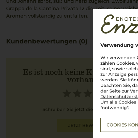
und Johannisbrot, süß und herb zugleich. Zwölf Jah
Grappa della Cantina Privata 12 die Zeit, seine weich
Aromen vollständig zu entfalten.
Kundenbewertungen (0)
Verwendung v
Wir verwenden C
zählen Cookies,
sind, sowie solc
Es ist noch keine Kundenbewer
zur Anzeige pers
vorhanden.
werden. Sie könn
beachten Sie, da
der Seite zur Ve
Datenschutzerk
Um alle Cookies 
"notwendig".
Schreiben Sie jetzt die erste Bewertung!
COOKIES KON
JETZT BEWERTEN