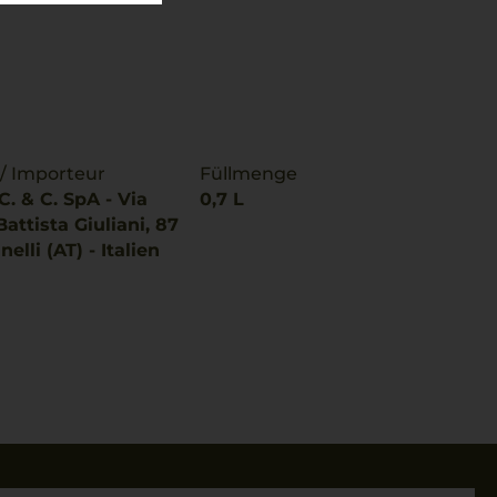
 / Importeur
Füllmenge
. & C. SpA - Via
0,7 L
attista Giuliani, 87
elli (AT) - Italien