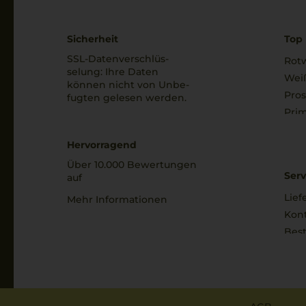
Sicherheit
Top 
SSL-Daten­verschlüs­
Rot
selung: Ihre Daten
Wei
können nicht von Unbe­
Pro
fugten gelesen werden.
Prim
Hervorragend
Über 10.000 Bewertungen
Serv
auf
Lief
Mehr Informationen
Kon
Best