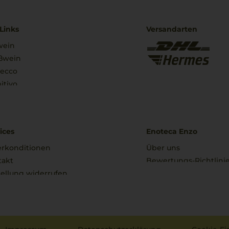
Links
Versandarten
wein
ßwein
secco
itivo
ices
Enoteca Enzo
erkonditionen
Über uns
takt
Bewertungs-Richtlini
ellung widerrufen