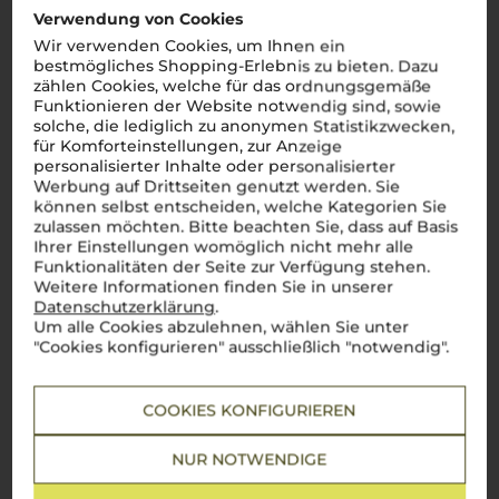
Kundenbewertungen (0)
Verwendung von Cookies
Wir verwenden Cookies, um Ihnen ein
bestmögliches Shopping-Erlebnis zu bieten. Dazu
zählen Cookies, welche für das ordnungsgemäße
Es ist noch keine
Funktionieren der Website notwendig sind, sowie
Kundenbewertung vorhanden.
solche, die lediglich zu anonymen Statistikzwecken,
für Komforteinstellungen, zur Anzeige
personalisierter Inhalte oder personalisierter
Werbung auf Drittseiten genutzt werden. Sie
können selbst entscheiden, welche Kategorien Sie
zulassen möchten. Bitte beachten Sie, dass auf Basis
Schreiben Sie jetzt die erste Bewertung!
Ihrer Einstellungen womöglich nicht mehr alle
Funktionalitäten der Seite zur Verfügung stehen.
Weitere Informationen finden Sie in unserer
JETZT BEWERTEN
Datenschutzerklärung
.
Um alle Cookies abzulehnen, wählen Sie unter
"Cookies konfigurieren" ausschließlich "notwendig".
COOKIES KONFIGURIEREN
Steckbrief
NUR NOTWENDIGE
Artikelnummer
Verschluss