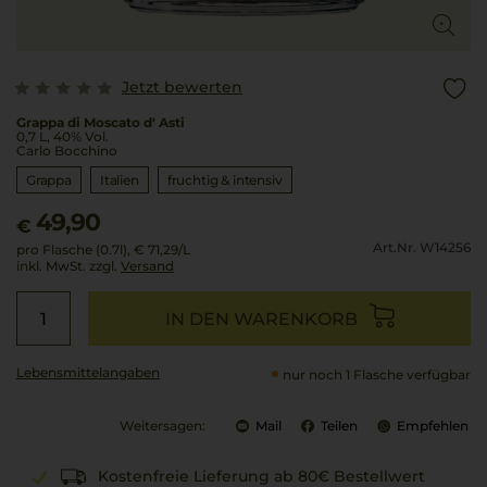
Jetzt bewerten
Grappa di Moscato d' Asti
0,7 L, 40% Vol.
Carlo Bocchino
Grappa
Italien
fruchtig & intensiv
49,90
€
Art.Nr. W14256
pro Flasche (0.7l),
€ 71,29
/L
inkl. MwSt. zzgl.
Versand
IN DEN WARENKORB
Lebensmittel­angaben
nur noch 1 Flasche verfügbar
Weitersagen:
Mail
Teilen
Empfehlen
Kostenfreie Lieferung ab 80€ Bestellwert