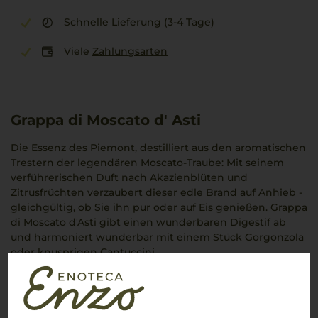
Schnelle Lieferung (3-4 Tage)
Viele
Zahlungsarten
Grappa di Moscato d' Asti
Die Essenz des Piemont, destilliert aus den aromatischen
Trestern der legendären Moscato-Traube: Mit seinem
verführerischen Duft nach Akazienblüten und
Zitrusfrüchten verzaubert dieser edle Brand auf Anhieb -
gleichgültig, ob Sie ihn pur oder auf Eis genießen. Grappa
di Moscato d'Asti gibt einen wunderbaren Digestif ab
und harmoniert wunderbar mit einem Stück Gorgonzola
oder knusprigen Cantuccini.