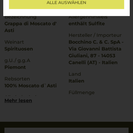
ALLE AUSWÄHLEN
W14256
Kunststoffkorken
Bezeichnung
Allergenhinweis
Grappa di Moscato d'
enthält Sulfite
Asti
Hersteller / Importeur
Weinart
Bocchino C. & C. SpA -
Spirituosen
Via Giovanni Battista
Giuliani, 87 - 14053
g.U./ g.g.A
Canelli (AT) - Italien
Piemont
Land
Rebsorten
Italien
100% Moscato d`Asti
Füllmenge
Alkoholgehalt
0,7 L
Mehr lesen
40 % Vol.
Lagerpotential
2028