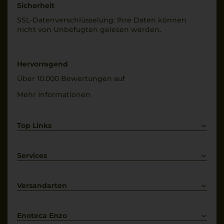
Sicherheit
SSL-Daten­verschlüs­selung: Ihre Daten können
nicht von Unbe­fugten gelesen werden.
Hervorragend
Über 10.000 Bewertungen auf
Mehr Informationen
Top Links
Rotwein
Weißwein
Services
Prosecco
Lieferkonditionen
Primitivo
Kontakt
Versandarten
Bestellung widerrufen
Enoteca Enzo