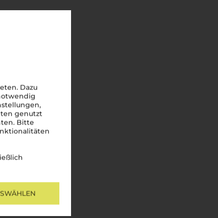
eten. Dazu
 notwendig
nstellungen,
iten genutzt
ten. Bitte
nktionalitäten
ießlich
USWÄHLEN