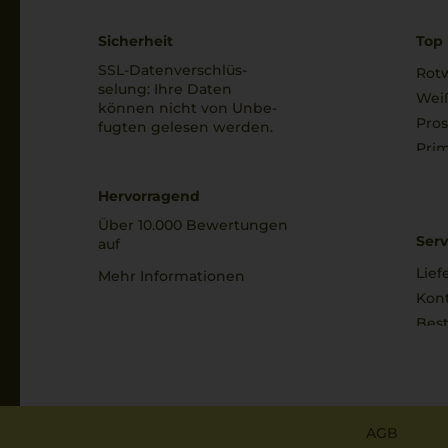
Sicherheit
Top 
SSL-Daten­verschlüs­
Rot
selung: Ihre Daten
Wei
können nicht von Unbe­
Pro
fugten gelesen werden.
Prim
Hervorragend
Über 10.000 Bewertungen
Serv
auf
Lief
Mehr Informationen
Kon
Best
AGB