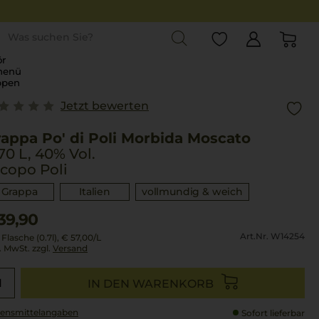
st
r
menü
ppen
Jetzt bewerten
appa Po' di Poli Morbida Moscato
70 L, 40% Vol.
copo Poli
Grappa
Italien
vollmundig & weich
39,90
Art.Nr. W14254
 Flasche (0.7l),
€ 57,00
/L
l. MwSt. zzgl.
Versand
IN DEN WARENKORB
ensmittel­angaben
Sofort lieferbar