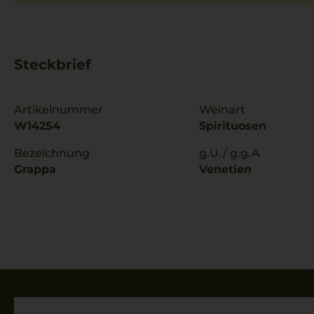
Steckbrief
Artikelnummer
Weinart
W14254
Spirituosen
Bezeichnung
g.U./ g.g.A
Grappa
Venetien