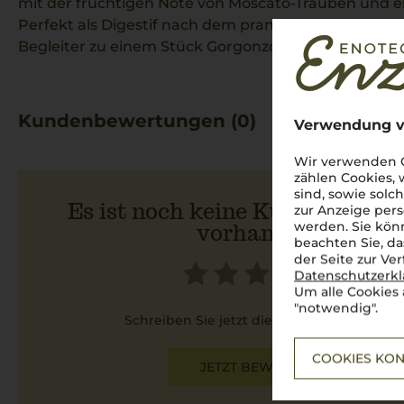
mit der fruchtigen Note von Moscato-Trauben und 
Perfekt als Digestif nach dem pranzo della domenica 
Begleiter zu einem Stück Gorgonzola dolce.
Kundenbewertungen (0)
Verwendung v
Wir verwenden C
zählen Cookies,
sind, sowie solc
Es ist noch keine Kundenbewer
zur Anzeige pers
werden. Sie könn
vorhanden.
beachten Sie, da
der Seite zur Ve
Datenschutzerk
Um alle Cookies 
"notwendig".
Schreiben Sie jetzt die erste Bewertung!
COOKIES KON
JETZT BEWERTEN