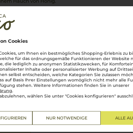
einem Hauch von Honig.
oder als raffinierter
on Cookies
ookies, um Ihnen ein bestmögliches Shopping-Erlebnis zu bi
 welche für das ordnungsgemäße Funktionieren der Website
he, die lediglich zu anonymen Statistikzwecken, für Komfortei
tung
onalisierter Inhalte oder personalisierter Werbung auf Drittse
en selbst entscheiden, welche Kategorien Sie zulassen möch
ss auf Basis Ihrer Einstellungen womöglich nicht mehr alle Fu
rfügung stehen. Weitere Informationen finden Sie in unserer
lärung
.
abzulehnen, wählen Sie unter "Cookies konfigurieren" ausschl
FIGURIEREN
NUR NOTWENDIGE
ALLE A