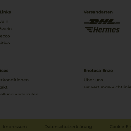
Links
Versandarten
wein
ßwein
secco
itivo
ices
Enoteca Enzo
erkonditionen
Über uns
takt
Bewertungs-Richtlini
ellung widerrufen
Impressum
Datenschutzerklärung
Cookie-Ei