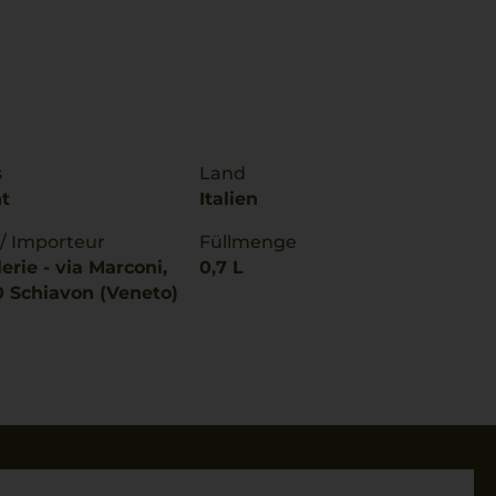
s
Land
t
Italien
 / Importeur
Füllmenge
lerie - via Marconi,
0,7 L
0 Schiavon (Veneto)