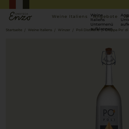
Weine
Ang
Weine Italiens
Angebote
W
Italiens
Unt
Untermenü
auf
aufklappen
Startseite
Weine Italiens
Winzer
Poli Distillerie
Grappa Po' di