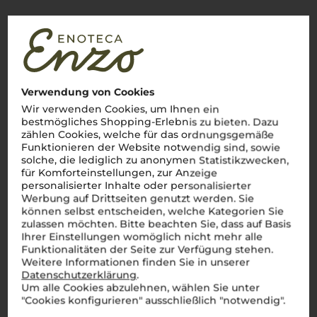
Zum ausgewählten Jahrgang gibt es derzeit noch keine
Belobigungen. Folgende Jahrgänge wurden
ausgezeichnet:
Verwendung von Cookies
Wir verwenden Cookies, um Ihnen ein
bestmögliches Shopping-Erlebnis zu bieten. Dazu
zählen Cookies, welche für das ordnungsgemäße
Funktionieren der Website notwendig sind, sowie
Kundenbewertungen (0)
solche, die lediglich zu anonymen Statistikzwecken,
für Komforteinstellungen, zur Anzeige
personalisierter Inhalte oder personalisierter
Werbung auf Drittseiten genutzt werden. Sie
können selbst entscheiden, welche Kategorien Sie
Es ist noch keine
zulassen möchten. Bitte beachten Sie, dass auf Basis
Kundenbewertung vorhanden.
Ihrer Einstellungen womöglich nicht mehr alle
Funktionalitäten der Seite zur Verfügung stehen.
Weitere Informationen finden Sie in unserer
Datenschutzerklärung
.
Um alle Cookies abzulehnen, wählen Sie unter
"Cookies konfigurieren" ausschließlich "notwendig".
Schreiben Sie jetzt die erste Bewertung!