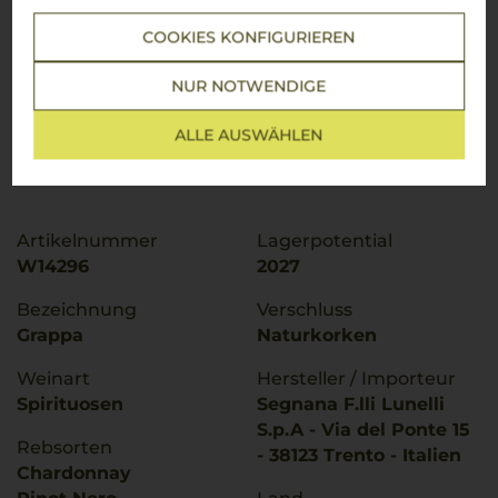
COOKIES KONFIGURIEREN
JETZT BEWERTEN
NUR NOTWENDIGE
ALLE AUSWÄHLEN
Steckbrief
Artikelnummer
Lagerpotential
W14296
2027
Bezeichnung
Verschluss
Grappa
Naturkorken
Weinart
Hersteller / Importeur
Spirituosen
Segnana F.lli Lunelli
S.p.A - Via del Ponte 15
Rebsorten
- 38123 Trento - Italien
Chardonnay