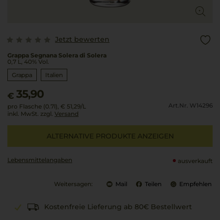
Jetzt bewerten
Grappa Segnana Solera di Solera
0,7 L, 40% Vol.
Grappa
Italien
35,90
€
Art.Nr. W14296
pro Flasche (0.7l),
€ 51,29
/L
inkl. MwSt. zzgl.
Versand
ALTERNATIVE PRODUKTE ANZEIGEN
Lebensmittel­angaben
ausverkauft
Weitersagen:
Mail
Teilen
Empfehlen
Kostenfreie Lieferung ab 80€ Bestellwert