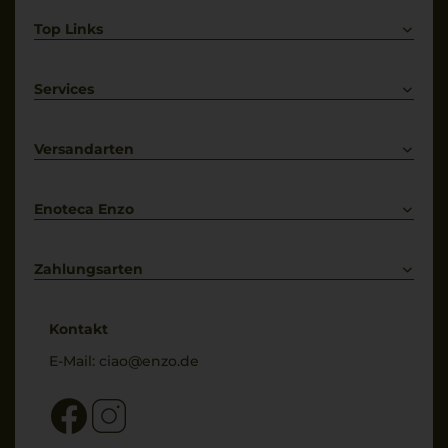
Top Links
Rotwein
Weißwein
Services
Prosecco
Lieferkonditionen
Primitivo
Kontakt
Versandarten
Bestellung widerrufen
Enoteca Enzo
Über uns
Bewertungs-Richtlinien
Zahlungsarten
* Preisangaben inkl. gesetzl. MwSt. und zzgl. Service- & Versandkosten
Kontakt
E-Mail:
ciao@enzo.de