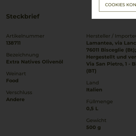
COOKIES KON
Steckbrief
Artikelnummer
Hersteller / Importe
138711
Lamantea, via Lancel
76011 Bisceglie (Bt);
Bezeichnung
Hergestellt und ve
Extra Natives Olivenöl
Via San Pietro, 1 - B
(BT)
Weinart
Food
Land
Italien
Verschluss
Andere
Füllmenge
0,5 L
Gewicht
500 g