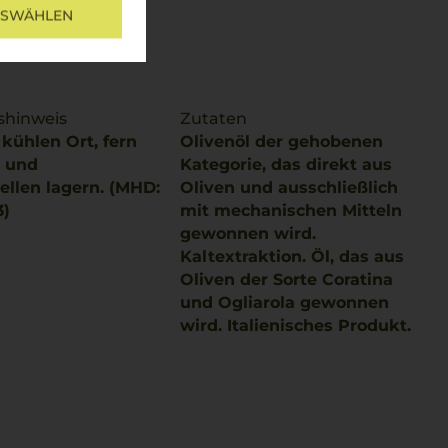
USWÄHLEN
shinweis
Zutaten
kühlen Ort, fern
Olivenöl der gehobenen
- und
Kategorie, das direkt aus
llen lagern. (MHD:
Oliven und ausschließlich
3)
mit mechanischen Mitteln
gewonnen wird.
Kaltextraktion. Öl, das aus
Oliven der Sorte Coratina
und Ogliarola gewonnen
wird. Italienisches Produkt.