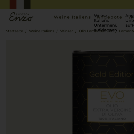
Weine
Ang
Weine Italiens
Angebote
W
Italiens
Unt
Untermenü
auf
aufklappen
Startseite
Weine Italiens
Winzer
Olio Lamantea SRL
Lamantea