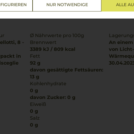
FIGURIEREN
NUR NOTWENDIGE
ALLE A
ur
Ø Nährwerte pro 100g
Lagerung
lotti, 8 -
Brennwert
An einem 
3389 kJ / 809 kcal
von Licht
rpackt in
Fett
Wärmeque
isceglie
92 g
30.04.202
davon gesättigte Fettsäuren:
13 g
Kohlenhydrate
0 g
davon Zucker: 0 g
Eiweiß
0 g
Salz
0 g