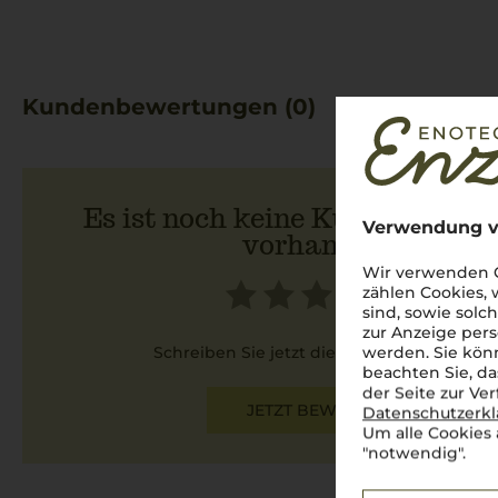
Kundenbewertungen (0)
Es ist noch keine Kundenbewer
Verwendung v
vorhanden.
Wir verwenden C
zählen Cookies,
sind, sowie solc
zur Anzeige pers
Schreiben Sie jetzt die erste Bewertung!
werden. Sie könn
beachten Sie, da
der Seite zur Ve
JETZT BEWERTEN
Datenschutzerk
Um alle Cookies 
"notwendig".