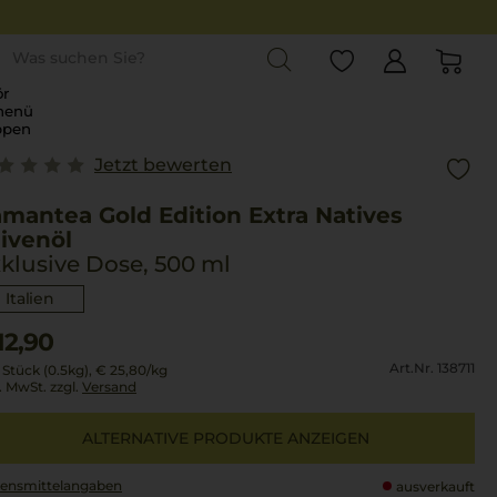
st
r
menü
ppen
Jetzt bewerten
mantea Gold Edition Extra Natives
ivenöl
klusive Dose, 500 ml
Italien
12,90
Art.Nr. 138711
 Stück (0.5kg),
€ 25,80
/kg
l. MwSt. zzgl.
Versand
ALTERNATIVE PRODUKTE ANZEIGEN
ensmittel­angaben
ausverkauft