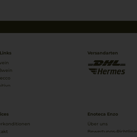
Links
Versandarten
wein
ßwein
secco
itivo
ices
Enoteca Enzo
erkonditionen
Über uns
takt
Bewertungs-Richtlini