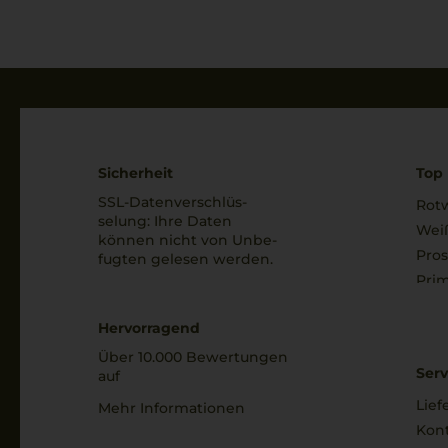
Sicherheit
Top 
SSL-Daten­verschlüs­
Rot
selung: Ihre Daten
Wei
können nicht von Unbe­
Pro
fugten gelesen werden.
Prim
Hervorragend
Über 10.000 Bewertungen
Serv
auf
Lief
Mehr Informationen
Kon