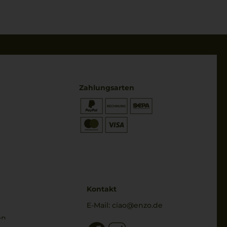
Zahlungsarten
* Preisangaben inkl. gesetzl. MwSt.
und zzgl. Service- & Versandkosten
Kontakt
E-Mail:
ciao@enzo.de
en