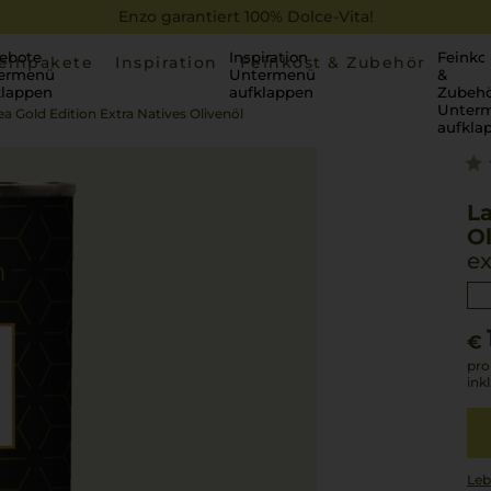
Enzo garantiert 100% Dolce-Vita!
ebote
Inspiration
Feinko
einpakete
Inspiration
Feinkost & Zubehör
ermenü
Untermenü
&
klappen
aufklappen
Zubehö
Unter
 Gold Edition Extra Natives Olivenöl
aufkla
La
Ol
ex
€
pro
ink
Leb