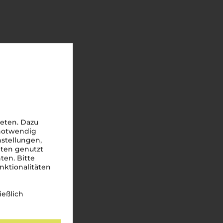
eten. Dazu
 notwendig
nstellungen,
iten genutzt
ten. Bitte
nktionalitäten
ießlich