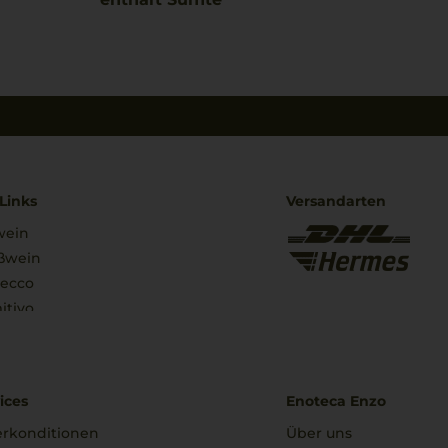
Links
Versandarten
wein
ßwein
secco
itivo
ices
Enoteca Enzo
erkonditionen
Über uns