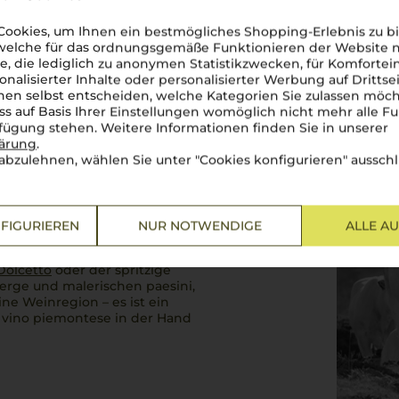
ookies, um Ihnen ein bestmögliches Shopping-Erlebnis zu bi
 welche für das ordnungsgemäße Funktionieren der Website
he, die lediglich zu anonymen Statistikzwecken, für Komfortei
onalisierter Inhalte oder personalisierter Werbung auf Drittse
en selbst entscheiden, welche Kategorien Sie zulassen möch
ss auf Basis Ihrer Einstellungen womöglich nicht mehr alle Fu
rfügung stehen. Weitere Informationen finden Sie in unserer
lärung
.
abzulehnen, wählen Sie unter "Cookies konfigurieren" ausschl
jestätischen
Alpi
, verkörpert
sanften
colline
im Herbstnebel
unst und tiefes Verständnis
FIGURIEREN
NUR NOTWENDIGE
ALLE A
d Königinnen“ des Weins:
einliebhabers höher schlagen
Dolcetto
oder der spritzige
nberge und malerischen
paesini
,
ine Weinregion – es ist ein
s
vino piemontese
in der Hand