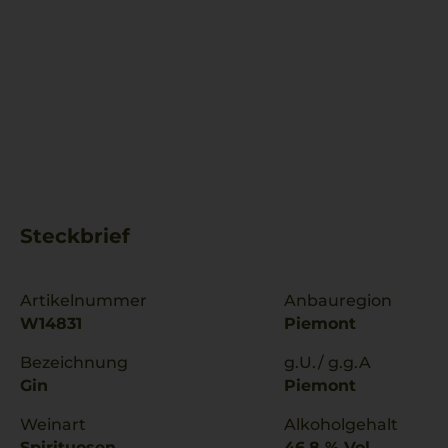
Steckbrief
Artikelnummer
Anbauregion
W14831
Piemont
Bezeichnung
g.U./ g.g.A
Gin
Piemont
Weinart
Alkoholgehalt
Spirituosen
46,8 % Vol.