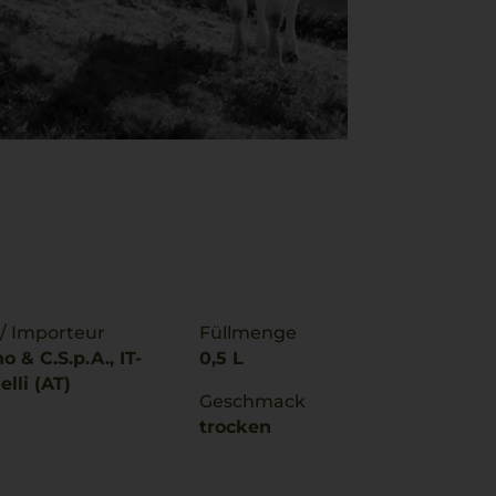
 / Importeur
Füllmenge
o & C.S.p.A., IT-
0,5 L
lli (AT)
Geschmack
trocken