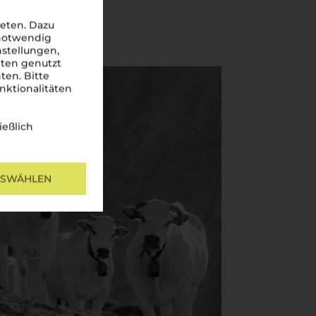
eten. Dazu
 notwendig
nstellungen,
iten genutzt
ten. Bitte
nktionalitäten
ießlich
USWÄHLEN