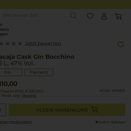
st
r
menü
ppen
Jetzt bewerten
acaja Cask Gin Bocchino
5 L, 47% Vol.
Gin
Piemont
110,00
Art.Nr. W14831
 Flasche (0.5l),
€ 220,00
/L
l. MwSt. zzgl.
Versand
IN DEN WARENKORB
ensmittel­angaben
Sofort lieferbar