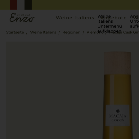
Weine
Ang
Weine Italiens
Angebote
W
Italiens
Unt
Untermenü
auf
aufklappen
Startseite
Weine Italiens
Regionen
Piemont
Macaja Cask Gi