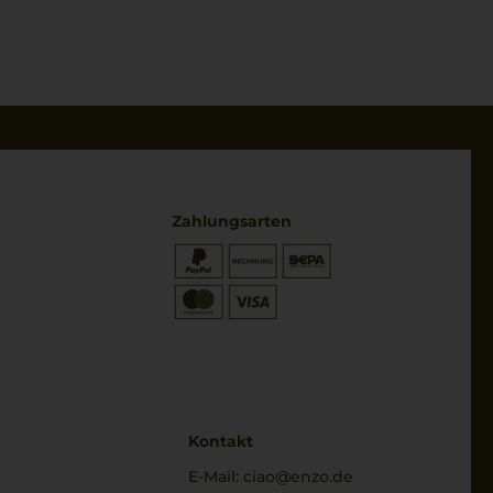
Zahlungsarten
* Preisangaben inkl. gesetzl. MwSt.
und zzgl. Service- & Versandkosten
Kontakt
E-Mail:
ciao@enzo.de