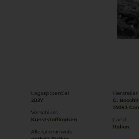
Lagerpotential
Hersteller
2027
C. Bocchin
14053 Cane
Verschluss
Kunststoffkorken
Land
Italien
Allergenhinweis
enthält Sulfite