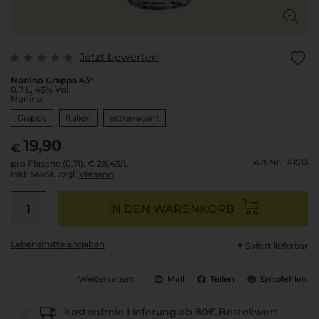
Jetzt bewerten
Nonino Grappa 43°
0,7 L, 43% Vol.
Nonino
Grappa
Italien
extravagant
19,90
€
Art.Nr. 141513
pro Flasche (0.7l),
€ 28,43
/L
inkl. MwSt. zzgl.
Versand
IN DEN WARENKORB
Lebensmittel­angaben
Sofort lieferbar
Weitersagen:
Mail
Teilen
Empfehlen
Kostenfreie Lieferung ab 80€ Bestellwert