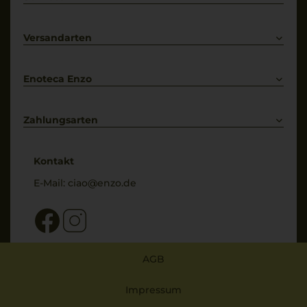
Prosecco
Lieferkonditionen
Primitivo
Kontakt
Versandarten
Bestellung widerrufen
Enoteca Enzo
Über uns
Bewertungs-Richtlinien
Zahlungsarten
* Preisangaben inkl. gesetzl. MwSt. und zzgl. Service- & Versandkosten
Kontakt
E-Mail:
ciao@enzo.de
AGB
Impressum