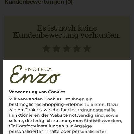
Kundenbewertungen (0)
Es ist noch keine
Kundenbewertung vorhanden.
Schreiben Sie jetzt die erste Bewertung!
JETZT BEWERTEN
Verwendung von Cookies
Wir verwenden Cookies, um Ihnen ein
bestmögliches Shopping-Erlebnis zu bieten. Dazu
zählen Cookies, welche für das ordnungsgemäße
Steckbrief
Funktionieren der Website notwendig sind, sowie
solche, die lediglich zu anonymen Statistikzwecken,
für Komforteinstellungen, zur Anzeige
personalisierter Inhalte oder personalisierter
Artikelnummer
Verschluss