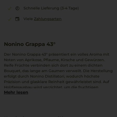
Schnelle Lieferung (3-4 Tage)
Viele
Zahlungsarten
Nonino Grappa 43°
Der Nonino Grappa 43° präsentiert ein volles Aroma mit
Noten von Aprikose, Pflaume, Kirsche und Gewürzen.
Reife Früchte verbinden sich dort zu einem dichten
Bouquet, das lange am Gaumen verweilt. Die Herstellung
erfolgt durch Nonino Distillatori, wodurch höchste
Präzision und glasklare Reinheit gewährleistet sind. Auf
Holzfassausbau wird verzichtet, um die fruchtigen
Mehr lesen
Akzente zu bewahren. Dieser Grappa ist passend zu
Gnocchi alla Sorrentina mit Tomatensauce, deren
cremiger Charakter harmonisch mit den fruchtigen
Noten verschmilzt.