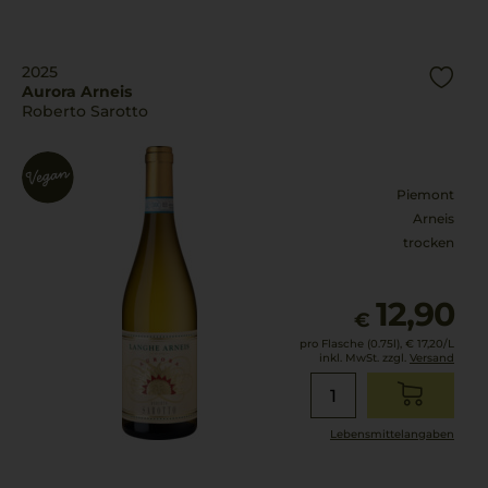
2025
Aurora Arneis
Roberto Sarotto
Piemont
Arneis
trocken
12,90
€
pro Flasche (0.75l),
€ 17,20
/L
inkl. MwSt. zzgl.
Versand
Lebensmittel­angaben