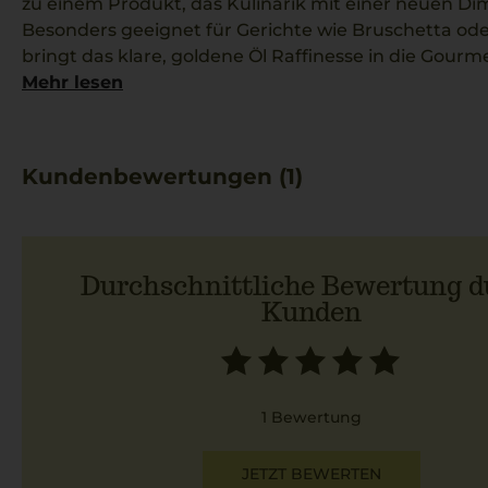
zu einem Produkt, das Kulinarik mit einer neuen Dim
Besonders geeignet für Gerichte wie Bruschetta ode
bringt das klare, goldene Öl Raffinesse in die Gourm
Donnafugata manifestiert sich in dieser edlen Kreati
Mehr lesen
Element jeder Küche darstellt.
Kundenbewertungen (1)
Durchschnittliche Bewertung d
Kunden
1 Bewertung
JETZT BEWERTEN