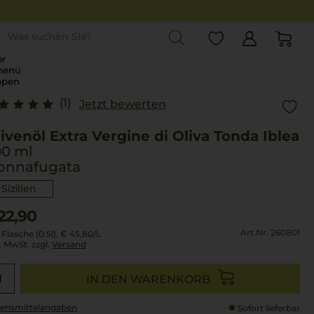
st
r
menü
ppen
(1)
Jetzt bewerten
ivenöl Extra Vergine di Oliva Tonda Iblea
00 ml
onnafugata
Sizilien
22,90
Art.Nr. 260801
 Flasche (0.5l),
€ 45,80
/L
l. MwSt. zzgl.
Versand
IN DEN WARENKORB
ensmittel­angaben
Sofort lieferbar