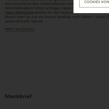
COOKIES KON
des Ätna bis zu den Küstenebenen entstehen Weine, die d
Weinliebhabers höher schlagen lassen. Große Namen wie
Tasca d'Almerita
stehen für die herausragende Qualität
siz
dieser Insel ist wie ein kurzer Ausflug nach Italien – voll
Lebensfreude. Salute!
Mehr aus Sizilien
Steckbrief