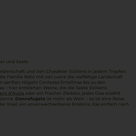
ter und Seele
eidenschaft und den Charakter Siziliens in jedem Tropfen.
ie Familie Rallo mit viel
cuore
die vielfältige Landschaft
en sanften Hügeln Contessa Entellinas bis zu den
s – hier entstehen Weine, die die Seele Siziliens
ero d’Avola
oder ein frischer Zibibbo, jedes Glas erzählt
 Sonne.
Donnafugata
ist mehr als Wein – es ist eine Reise
er Insel, ein unverwechselbares Erlebnis, das einfach nach