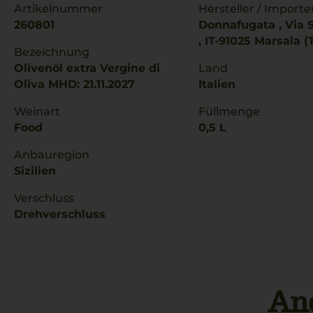
Artikelnummer
Hersteller / Importe
260801
Donnafugata , Via S.
, IT-91025 Marsala (
Bezeichnung
Olivenöl extra Vergine di
Land
Oliva MHD: 21.11.2027
Italien
Weinart
Füllmenge
Food
0,5 L
Anbauregion
Sizilien
Verschluss
Drehverschluss
An