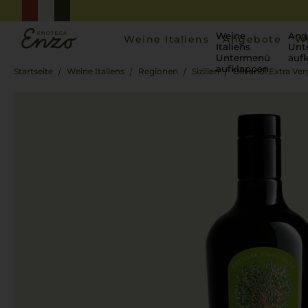
Weine
Ang
Weine Italiens
Angebote
W
Italiens
Unt
Untermenü
auf
aufklappen
Startseite
Weine Italiens
Regionen
Sizilien
Olivenöl Extra Ver