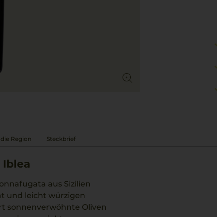
 die Region
Steckbrief
 Iblea
Donnafugata aus Sizilien
ät und leicht würzigen
rt sonnenverwöhnte Oliven