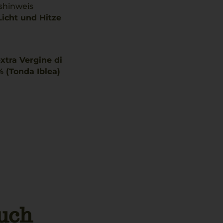
shinweis
Licht und Hitze
xtra Vergine di
% (Tonda Iblea)
uch