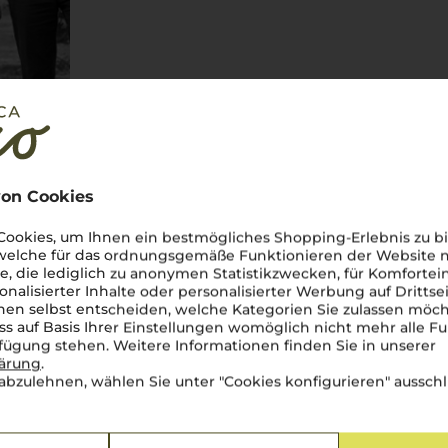
on Cookies
ookies, um Ihnen ein bestmögliches Shopping-Erlebnis zu bi
 welche für das ordnungsgemäße Funktionieren der Website
he, die lediglich zu anonymen Statistikzwecken, für Komfortei
onalisierter Inhalte oder personalisierter Werbung auf Drittse
en selbst entscheiden, welche Kategorien Sie zulassen möch
ss auf Basis Ihrer Einstellungen womöglich nicht mehr alle Fu
rfügung stehen. Weitere Informationen finden Sie in unserer
lärung
.
uckt mit einer Weintradition,
abzulehnen, wählen Sie unter "Cookies konfigurieren" ausschl
 Böden und unter einem
ro d'Avola
und der lebendige
uckende Vielfalt, die den
 voller Energie. Von den Hängen