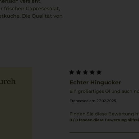
ension versieht.
r frischen Capresesalat,
etküche. Die Qualität von
on, die ein inspirierendes
urch
Echter Hingucker
Ein großartiges Öl und auch n
Francesca am 27.02.2025
Finden Sie diese Bewertung hi
0 / 0 fanden diese Bewertung hilfre