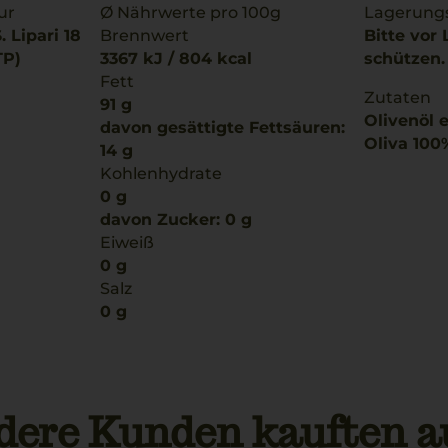
ur
Ø Nährwerte pro 100g
Lagerung
 Lipari 18
Brennwert
Bitte vor 
TP)
3367 kJ / 804 kcal
schützen.
Fett
Zutaten
91 g
Olivenöl e
davon gesättigte Fettsäuren:
Oliva 100
14 g
Kohlenhydrate
0 g
davon Zucker: 0 g
Eiweiß
0 g
Salz
0 g
dere Kunden kauften a