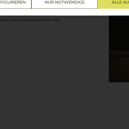
FIGURIEREN
NUR NOTWENDIGE
ALLE A
as Herz eines jeden
Donnafugata
,
Planeta
und
ilianischer Weine
. Ein Wein
er Geschmack, Leidenschaft und