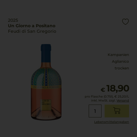
2025
Un Giorno a Positano
Feudi di San Gregorio
Kampanien
Aglianico
trocken
18,90
€
pro Flasche (0.75l),
€ 25,20
/L
inkl. MwSt. zzgl.
Versand
Lebensmittel­angaben