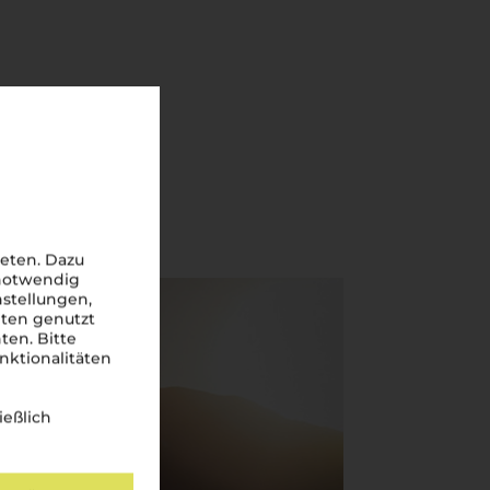
eten. Dazu
 notwendig
nstellungen,
iten genutzt
ten. Bitte
nktionalitäten
ießlich