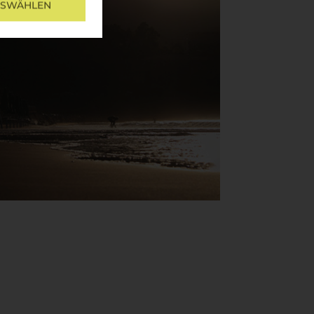
USWÄHLEN