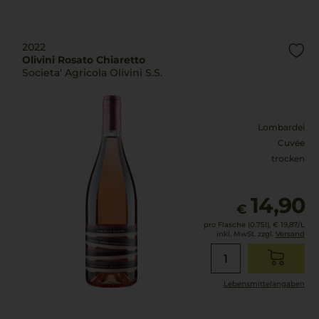
2022
Olivini Rosato Chiaretto
Societa' Agricola Olivini S.S.
Lombardei
Cuvée
trocken
14,90
€
pro Flasche (0.75l),
€ 19,87
/L
inkl. MwSt. zzgl.
Versand
Lebensmittel­angaben