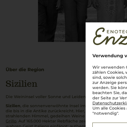
Verwendung v
Wir verwenden C
Über die Region
zählen Cookies,
sind, sowie solc
Sizilien
zur Anzeige pers
werden. Sie könn
beachten Sie, da
Die Weininsel voller Sonne und Leidenschaft
der Seite zur Ve
Datenschutzerk
Sizilien
, die sonnenverwöhnte Insel im Mittelmeer, beeindr
Um alle Cookies 
die bis in die Antike zurückreicht. Hier, auf vulkanischen
"notwendig".
strahlenden Himmel, gedeihen Weine wie der kraftvolle
Ne
Grillo
. Auf 165.000 Hektar Rebfläche zeigt sich eine beeindr
wahren Geist Italiens einfängt: authentisch, vielfältig und