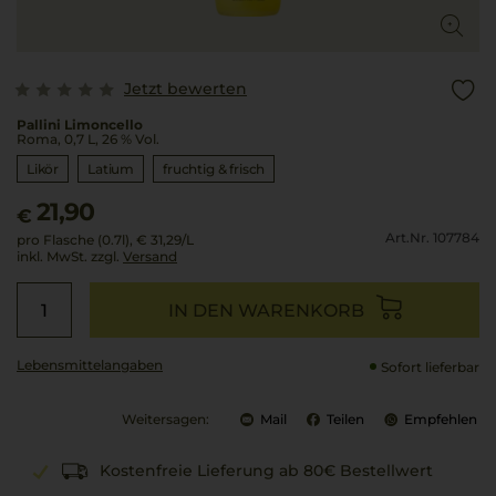
Jetzt bewerten
Pallini Limoncello
Roma, 0,7 L, 26 % Vol.
Likör
Latium
fruchtig & frisch
21,90
€
Art.Nr. 107784
pro Flasche (0.7l),
€ 31,29
/L
inkl. MwSt. zzgl.
Versand
IN DEN WARENKORB
Lebensmittel­angaben
Sofort lieferbar
Weitersagen:
Mail
Teilen
Empfehlen
Kostenfreie Lieferung ab 80€ Bestellwert