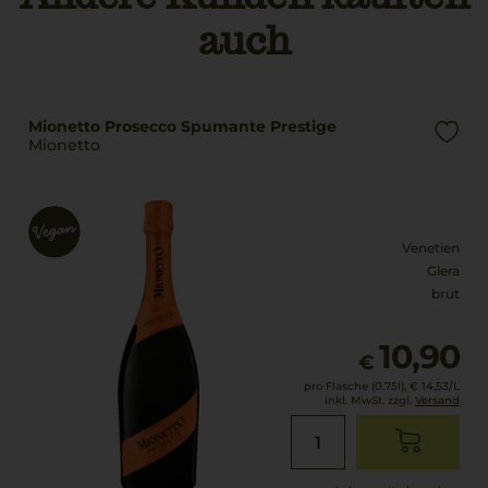
auch
Mionetto Prosecco Spumante Prestige
Mionetto
Venetien
Glera
brut
10,90
€
pro Flasche (0.75l),
€ 14,53
/L
inkl. MwSt. zzgl.
Versand