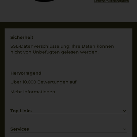
Lebensmittel­angaben
Sicherheit
SSL-Daten­verschlüs­selung: Ihre Daten können
nicht von Unbe­fugten gelesen werden.
Hervorragend
Über 10.000 Bewertungen auf
Mehr Informationen
Top Links
Rotwein
Weißwein
Services
Prosecco