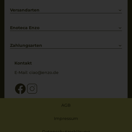
Lieferkonditionen
Primitivo
Kontakt
Versandarten
Bestellung widerrufen
Enoteca Enzo
Über uns
Bewertungs-Richtlinien
Zahlungsarten
* Preisangaben inkl. gesetzl. MwSt. und zzgl. Service- & Versandkosten
Kontakt
E-Mail:
ciao@enzo.de
AGB
Impressum
Datenschutzerklärung