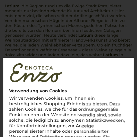
Latium
, die Region rund um die Ewige Stadt Rom, bietet
mehr als nur beeindruckende Kultur und Architektur. Hier
entstehen
vini
, die schon seit der Antike geschätzt werden.
Von den malerischen Hügeln der Albaner Berge bis hin zu
den Küsten des Tyrrhenischen Meeres gedeihen Rebsorten,
die bereits von den Römern bei ihren festlichen Gelagen
genossen wurden. Heute verbindet
Latium
diese lange
Weinbautradition mit raffinierter Handwerkskunst und bietet
Weine, die jeden Weinliebhaber verzaubern. Ob ein fruchtiger
Frascati oder ein kräftiger Cesanese – diese Weine spiegeln
la
dolce vita
wider und laden dazu ein, das wahre
Latium
in
jedem Schluck zu entdecken.
Mehr aus Latium
Verwendung von Cookies
Wir verwenden Cookies, um Ihnen ein
bestmögliches Shopping-Erlebnis zu bieten. Dazu
zählen Cookies, welche für das ordnungsgemäße
Funktionieren der Website notwendig sind, sowie
solche, die lediglich zu anonymen Statistikzwecken,
für Komforteinstellungen, zur Anzeige
personalisierter Inhalte oder personalisierter
Werbung auf Drittseiten genutzt werden. Sie