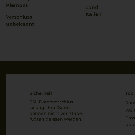
Piemont
Land
Italien
Verschluss
unbekannt
Sicherheit
Top 
SSL-Daten­verschlüs­
Rot
selung: Ihre Daten
Wei
können nicht von Unbe­
Pro
fugten gelesen werden.
Prim