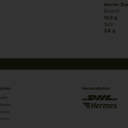
davon Zuc
Eiweiß
10,3 g
Salz
2,8 g
Links
Versandarten
wein
ßwein
secco
itivo