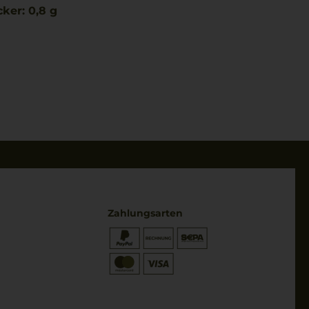
ker: 0,8 g
Zahlungsarten
* Preisangaben inkl. gesetzl. MwSt.
und zzgl. Service- & Versandkosten