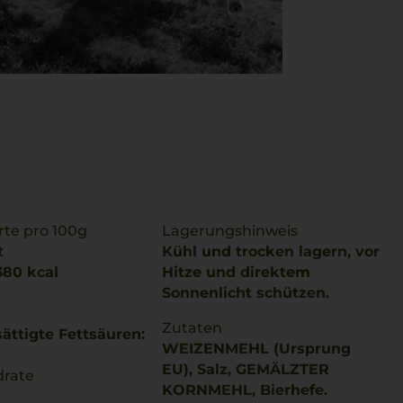
te pro 100g
Lagerungshinweis
t
Kühl und trocken lagern, vor
380 kcal
Hitze und direktem
Sonnenlicht schützen.
Zutaten
ättigte Fettsäuren:
WEIZENMEHL (Ursprung
EU), Salz, GEMÄLZTER
drate
KORNMEHL, Bierhefe.