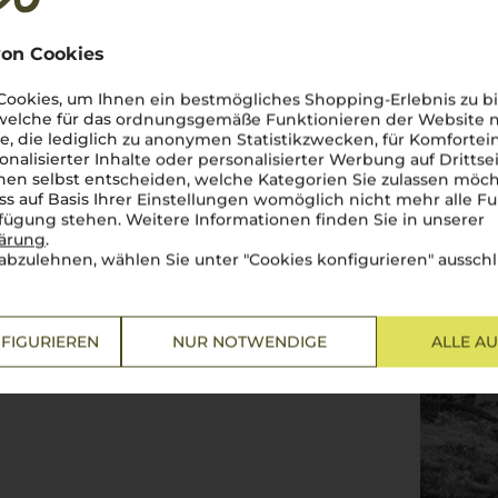
on Cookies
ookies, um Ihnen ein bestmögliches Shopping-Erlebnis zu bi
 welche für das ordnungsgemäße Funktionieren der Website
he, die lediglich zu anonymen Statistikzwecken, für Komfortei
onalisierter Inhalte oder personalisierter Werbung auf Drittse
en selbst entscheiden, welche Kategorien Sie zulassen möch
jestätischen
Alpi
, verkörpert
ss auf Basis Ihrer Einstellungen womöglich nicht mehr alle Fu
sanften
colline
im Herbstnebel
rfügung stehen. Weitere Informationen finden Sie in unserer
unst und tiefes Verständnis
lärung
.
d Königinnen“ des Weins:
abzulehnen, wählen Sie unter "Cookies konfigurieren" ausschl
einliebhabers höher schlagen
Dolcetto
oder der spritzige
nberge und malerischen
paesini
,
ine Weinregion – es ist ein
FIGURIEREN
NUR NOTWENDIGE
ALLE A
s
vino piemontese
in der Hand