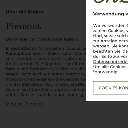
Über die Region
Verwendung v
Piemont
Wir verwenden C
zählen Cookies,
sind, sowie solc
Die Wiege der Weinkönige Italiens
zur Anzeige pers
werden. Sie könn
Eingebettet im Nordwesten Italiens, umrahmt von den ma
beachten Sie, da
Piemont
die Essenz italienischer Weinkultur. Hier, wo die 
der Seite zur Ve
verschwinden, vereinen sich jahrhundertealte Handwerksk
Datenschutzerk
für das
terroir
. Die Region ist berühmt für ihre „Könige un
Um alle Cookies 
Barolo
und Barbaresco, Weine, die das Herz eines jeden W
"notwendig".
lassen. Doch auch ein feiner
Nebbiolo
, ein geschmeidiger
Moscato d'Asti erzählen die Geschichten der steilen Wei
die das Bild dieser Region prägen.
Piemonte
ist mehr als e
COOKIES KON
Gefühl, ein Stück
Italia
, das man am besten mit einem Gla
erlebt.
Cin cin
– auf das pure Lebensgefühl des
Piemont
!
Mehr aus Piemont