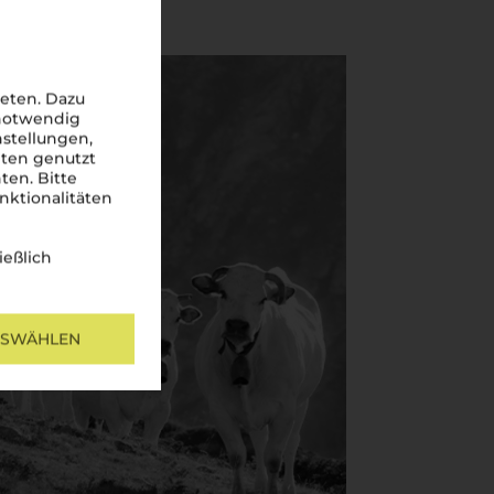
eten. Dazu
 notwendig
nstellungen,
iten genutzt
ten. Bitte
nktionalitäten
ießlich
USWÄHLEN