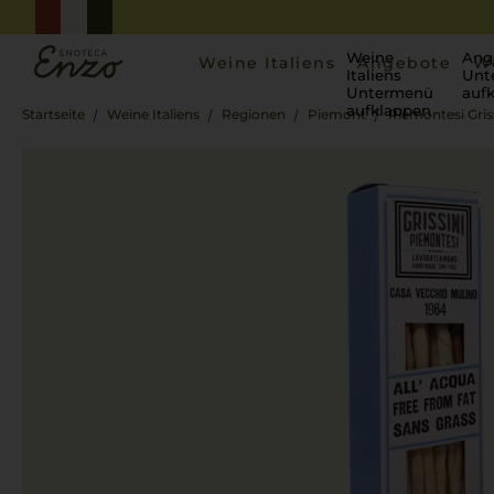
Weine
Ang
Weine Italiens
Angebote
W
Italiens
Unt
Untermenü
auf
aufklappen
Startseite
Weine Italiens
Regionen
Piemont
Piemontesi Gris