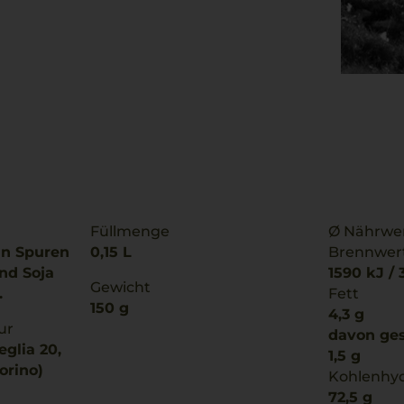
Füllmenge
Ø Nährwer
nn Spuren
0,15 L
Brennwer
nd Soja
1590 kJ / 
Gewicht
.
Fett
150 g
4,3 g
ur
davon ges
eglia 20,
1,5 g
orino)
Kohlenhy
72,5 g