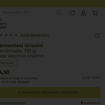
st
r
menü
ppen
Jetzt bewerten
emontesi Grissini
andmade, 150 g
asa Vecchio Mulino
Piemont
4,50
Art.Nr. 147591
 Stück (0.15kg),
€ 30,00
/kg
l. MwSt. zzgl.
Versand
ALTERNATIVE PRODUKTE ANZEIGEN
ensmittel­angaben
ausverkauft