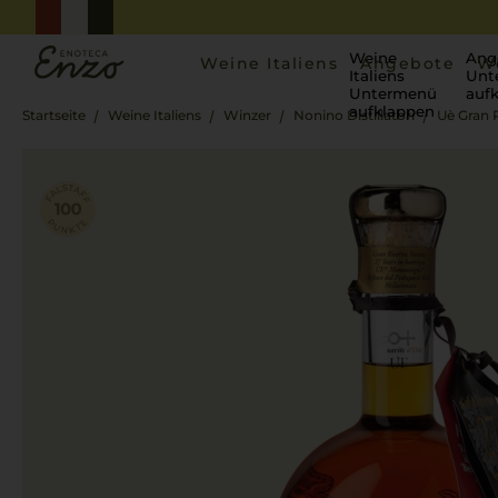
Weine
Ang
Weine Italiens
Angebote
W
Italiens
Unt
Untermenü
auf
aufklappen
Startseite
Weine Italiens
Winzer
Nonino Distillatori
Uè Gran 