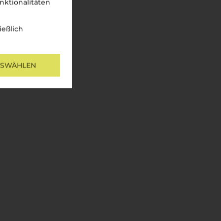
nktionalitäten
ießlich
USWÄHLEN