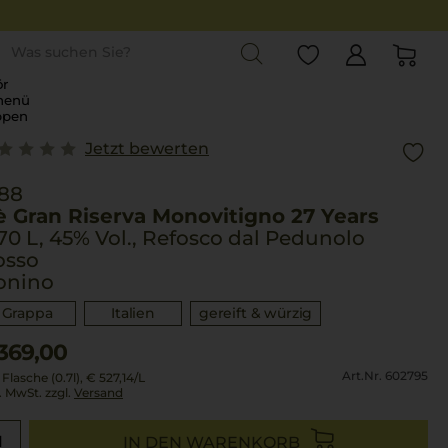
st
r
menü
ppen
Jetzt bewerten
988
è Gran Riserva Monovitigno 27 Years
70 L, 45% Vol., Refosco dal Pedunolo
osso
onino
Grappa
Italien
gereift & würzig
369,00
Art.Nr. 602795
 Flasche (0.7l),
€ 527,14
/L
l. MwSt. zzgl.
Versand
IN DEN WARENKORB