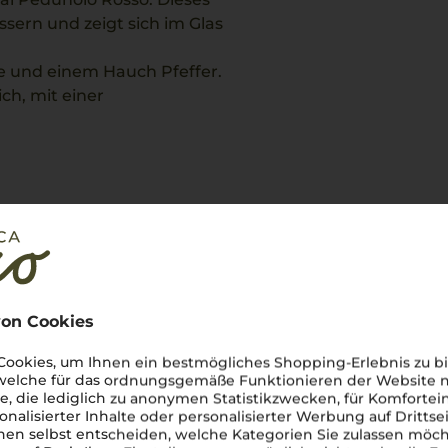
ssern und zeigt sich im Glas
e und einem Hauch Pfeffer.
ch, mit einer
Geschmackserlebnis und
 Tagliata di Manzo mit
t noch keine Belobigungen. Folgende
usgezeichnet:
on Cookies
ookies, um Ihnen ein bestmögliches Shopping-Erlebnis zu bi
 welche für das ordnungsgemäße Funktionieren der Website
he, die lediglich zu anonymen Statistikzwecken, für Komfortei
onalisierter Inhalte oder personalisierter Werbung auf Drittse
en selbst entscheiden, welche Kategorien Sie zulassen möch