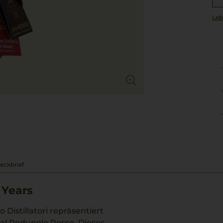
Leb
eckbrief
 Years
Distillatori repräsentiert
al Pedunolo Rosso. Dieses