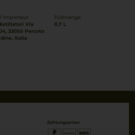
 / Importeur
Füllmenge
stillatori Via
0,7 L
104, 33050 Percoto
dine, Italia
Zahlungsarten