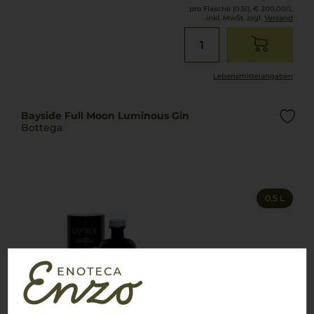
pro Flasche (0.5l),
€ 200,00
/L
inkl. MwSt. zzgl.
Versand
Lebensmittel­angaben
Bayside Full Moon Luminous Gin
Bottega
0,5 L
44,97
€
pro Flasche (0.5l),
€ 89,94
/L
inkl. MwSt. zzgl.
Versand