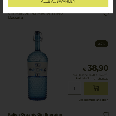
ALLE AUSWÄHLEN
Gin Marconi 42 Mediterraneo
Masseto
0,7 L
38,90
€
pro Flasche (0.7l),
€ 55,57
/L
inkl. MwSt. zzgl.
Versand
Lebensmittel­angaben
Italien Organic Gin Energine