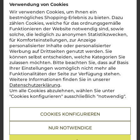
Verwendung von Cookies
Wir verwenden Cookies, um Ihnen ein
Lebensmittel­angaben
bestmögliches Shopping-Erlebnis zu bieten. Dazu
zählen Cookies, welche für das ordnungsgemäße
Funktionieren der Website notwendig sind, sowie
Gin Puro The One
solche, die lediglich zu anonymen Statistikzwecken,
Cantine Maschio
für Komforteinstellungen, zur Anzeige
personalisierter Inhalte oder personalisierter
Werbung auf Drittseiten genutzt werden. Sie
können selbst entscheiden, welche Kategorien Sie
zulassen möchten. Bitte beachten Sie, dass auf Basis
Ihrer Einstellungen womöglich nicht mehr alle
0,7 L
Funktionalitäten der Seite zur Verfügung stehen.
Weitere Informationen finden Sie in unserer
Datenschutzerklärung
.
Um alle Cookies abzulehnen, wählen Sie unter
"Cookies konfigurieren" ausschließlich "notwendig".
44,90
€
pro Flasche (0.7l),
€ 64,14
/L
inkl. MwSt. zzgl.
Versand
COOKIES KONFIGURIEREN
NUR NOTWENDIGE
Lebensmittel­angaben