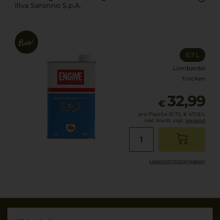
Illva Saronno S.p.A.
0,7 L
Lombardei
trocken
32,99
€
pro Flasche (0.7l),
€ 47,13
/L
inkl. MwSt. zzgl.
Versand
Lebensmittel­angaben