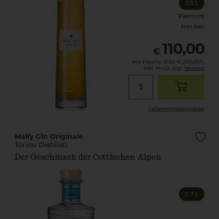
0,5 L
Piemont
trocken
110,00
€
pro Flasche (0.5l),
€ 220,00
/L
inkl. MwSt. zzgl.
Versand
Lebensmittel­angaben
Malfy Gin Originale
Torino Distillati
Der Geschmack der Cottischen Alpen
0,7 L