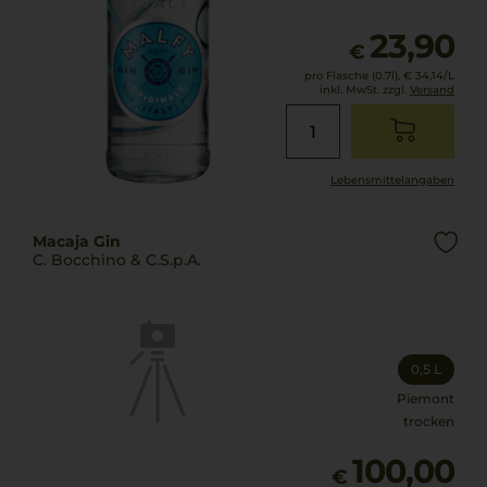
23,90
€
pro Flasche (0.7l),
€ 34,14
/L
inkl. MwSt. zzgl.
Versand
Lebensmittel­angaben
Macaja Gin
C. Bocchino & C.S.p.A.
0,5 L
Piemont
trocken
100,00
€