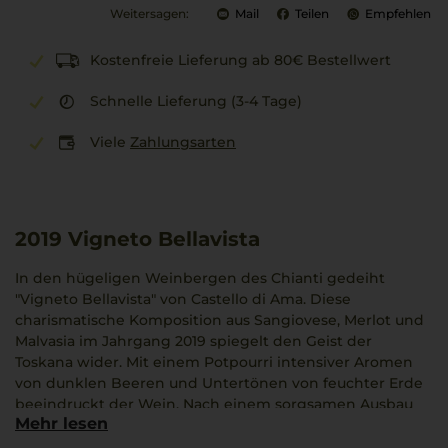
Weitersagen:
Mail
Teilen
Empfehlen
Kostenfreie Lieferung ab 80€ Bestellwert
Schnelle Lieferung (3-4 Tage)
Viele
Zahlungsarten
2019
Vigneto Bellavista
In den hügeligen Weinbergen des Chianti gedeiht
"Vigneto Bellavista" von Castello di Ama. Diese
charismatische Komposition aus Sangiovese, Merlot und
Malvasia im Jahrgang 2019 spiegelt den Geist der
Toskana wider. Mit einem Potpourri intensiver Aromen
von dunklen Beeren und Untertönen von feuchter Erde
beeindruckt der Wein. Nach einem sorgsamen Ausbau
Mehr lesen
über 12 Monate entfaltet sich eine dynamische Frische
und Vielschichtigkeit, die an klassischen Burgunder