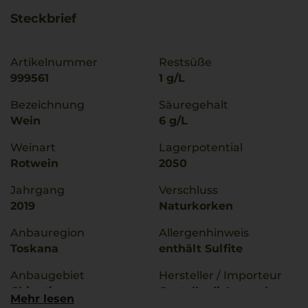
Steckbrief
Artikelnummer
Restsüße
999561
1 g/L
Bezeichnung
Säuregehalt
Wein
6 g/L
Weinart
Lagerpotential
Rotwein
2050
Jahrgang
Verschluss
2019
Naturkorken
Anbauregion
Allergenhinweis
Toskana
enthält Sulfite
Anbaugebiet
Hersteller / Importeur
Chianti
Castello di Ama srl s.a.,
Mehr lesen
Gaiole in Chianti, Italia