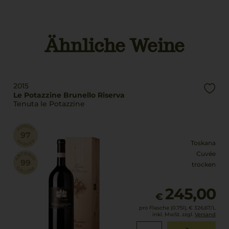
g.U./ g.g.A
Chianti Classico
Land
Italien
Ähnliche Weine
Rebsorten
80% Sangiovese
Füllmenge
13% Merlot
0,75 L
7% Malvasía
Geschmack
2015
Trinktemperatur
trocken
Le Potazzine Brunello Riserva
Tenuta le Potazzine
18 °C
Alkoholgehalt
14 % Vol.
Toskana
Cuvée
trocken
245,00
€
pro Flasche (0.75l),
€ 326,67
/L
inkl. MwSt. zzgl.
Versand