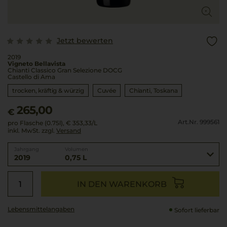
Jetzt bewerten
2019
Vigneto Bellavista
Chianti Classico Gran Selezione DOCG
Castello di Ama
trocken, kräftig & würzig
Cuvée
Chianti
Toskana
265,00
€
Art.Nr. 999561
pro Flasche (0.75l),
€ 353,33
/L
inkl. MwSt. zzgl.
Versand
Jahrgang
Volumen
2019
0,75 L
IN DEN WARENKORB
Lebensmittel­angaben
Sofort lieferbar