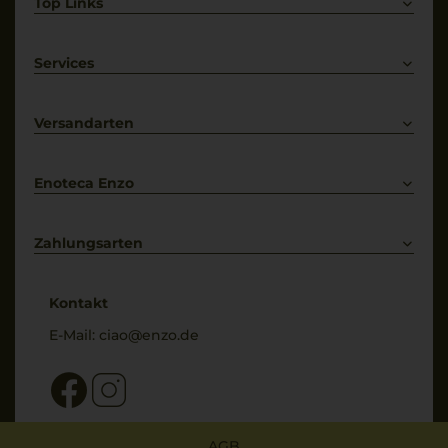
Top Links
Rotwein
Weißwein
Services
Prosecco
Lieferkonditionen
Primitivo
Kontakt
Versandarten
Bestellung widerrufen
Enoteca Enzo
Über uns
Bewertungs-Richtlinien
Zahlungsarten
* Preisangaben inkl. gesetzl. MwSt. und zzgl. Service- & Versandkosten
Kontakt
E-Mail:
ciao@enzo.de
AGB