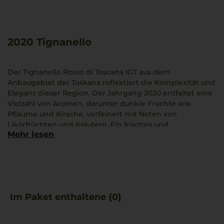
2020
Tignanello
Der Tignanello Rosso di Toscana IGT aus dem
Anbaugebiet der Toskana reflektiert die Komplexität und
Eleganz dieser Region. Der Jahrgang 2020 entfaltet eine
Vielzahl von Aromen, darunter dunkle Früchte wie
Pflaume und Kirsche, verfeinert mit Noten von
Likörfrüchten und Kräutern. Ein frisches und
Mehr lesen
ausgewogenes Finale wird durch Anklänge von Minze
und Lakritz ergänzt.
Der Erzeuger Tenuta Tignanello, ein Teil der bekannten
Antinori-Familie, gilt als Vorreiter in der toskanischen
Weinkultur. Besonders überzeugend ist dieser Wein in
Im Paket enthaltene {0}
Kombination mit klassischen Gerichten wie Bistecca alla
Fiorentina.