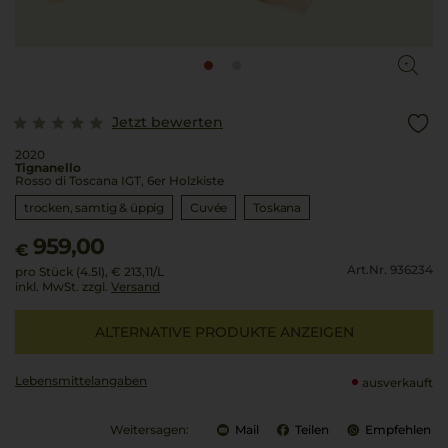
Jetzt bewerten
2020
Tignanello
Rosso di Toscana IGT, 6er Holzkiste
trocken, samtig & üppig
Cuvée
Toskana
959,00
€
Art.Nr. 936234
pro Stück (4.5l),
€ 213,11
/L
inkl. MwSt. zzgl.
Versand
ALTERNATIVE PRODUKTE ANZEIGEN
Lebensmittel­angaben
ausverkauft
Weitersagen:
Mail
Teilen
Empfehlen