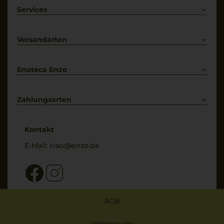
Weißwein
Services
Prosecco
Lieferkonditionen
Primitivo
Kontakt
Versandarten
Bestellung widerrufen
Enoteca Enzo
Über uns
Bewertungs-Richtlinien
Zahlungsarten
* Preisangaben inkl. gesetzl. MwSt. und zzgl. Service- & Versandkosten
Kontakt
E-Mail:
ciao@enzo.de
AGB
Impressum