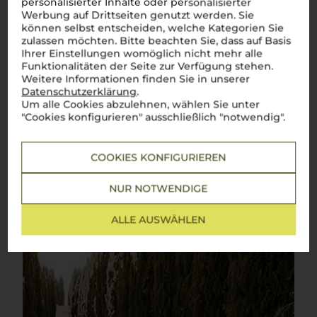
personalisierter Inhalte oder personalisierter
Werbung auf Drittseiten genutzt werden. Sie
Toskana
können selbst entscheiden, welche Kategorien Sie
zulassen möchten. Bitte beachten Sie, dass auf Basis
Die ikonische Weinregion Italiens mit weltberühmten
Ihrer Einstellungen womöglich nicht mehr alle
Klassikern
Funktionalitäten der Seite zur Verfügung stehen.
Weitere Informationen finden Sie in unserer
Die Toskana
–
la dolce vita
in Reinform! Zwischen sanften
Hügeln, malerischen Weinbergen und charmanten Dörfern
Datenschutzerklärung
.
reifen hier einige der berühmtesten Weine der Welt.
Chianti
,
Um alle Cookies abzulehnen, wählen Sie unter
Brunello di Montalcino
oder
Vino Nobile di Montepulciano
–
"Cookies konfigurieren" ausschließlich "notwendig".
diese Weine sind mehr als nur Namen, sie sind Symbole
italienischen Genusses. Dank des einzigartigen Terroirs und
des milden Klimas entstehen hier Weine mit
COOKIES KONFIGURIEREN
unverwechselbarem Charakter: kräftig, harmonisch und voller
Sonne. Ein Glas
toskanischen Weins
entführt direkt in die
bezaubernde Landschaft der Region und lässt die Seele
NUR NOTWENDIGE
Italiens in jedem Schluck spürbar werden.
Perfetto!
Mehr Weine aus Toskana
ALLE AUSWÄHLEN