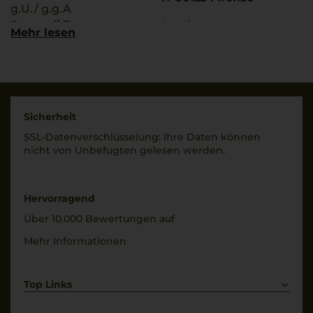
g.U./ g.g.A
Rosso di Toscana
Land
Mehr lesen
Italien
Rebsorten
80% Sangiovese
Füllmenge
15% Cabernet
0,75 L
Sauvignon
Geschmack
5% Cabernet Franc
Sicherheit
trocken
SSL-Daten­verschlüs­selung: Ihre Daten können
Trinktemperatur
nicht von Unbe­fugten gelesen werden.
16 °C
Hervorragend
Über 10.000 Bewertungen auf
Mehr Informationen
Top Links
Rotwein