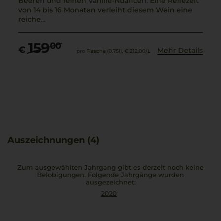
Beeren und feinen Vanille-Nuancen. Eine Reifezeit
von 14 bis 16 Monaten verleiht diesem Wein eine
reiche...
159
00
€
Mehr Details
pro Flasche (0.75l),
€ 212,00
/L
Auszeichnungen (4)
Zum ausgewählten Jahrgang gibt es derzeit noch keine
Belobigungen. Folgende Jahrgänge wurden
ausgezeichnet:
2020