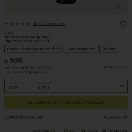
Jetzt bewerten
2022
Adlerfels Grauburgunder
Vigneti delle Dolomiti IGT
trocken, fruchtig & aromatisch
Grauburgunder
Trentino
9,95
€
Art.Nr. 715765
pro Flasche (0.75l),
€ 13,27
/L
inkl. MwSt. zzgl.
Versand
Jahrgang
Volumen
2022
0,75 L
ALTERNATIVE PRODUKTE ANZEIGEN
Lebensmittel­angaben
ausverkauft
Weitersagen:
Mail
Teilen
Empfehlen