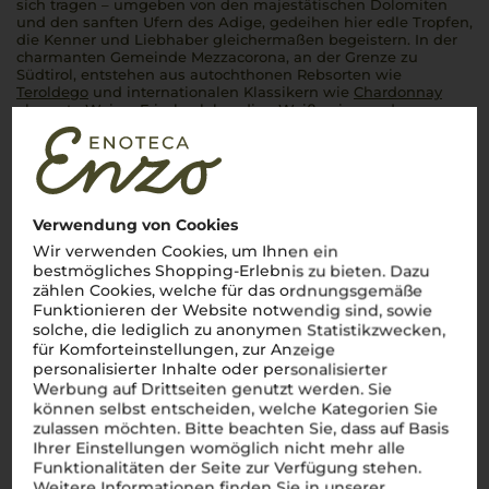
sich tragen – umgeben von den majestätischen Dolomiten
und den sanften Ufern des Adige, gedeihen hier edle Tropfen,
die Kenner und Liebhaber gleichermaßen begeistern. In der
charmanten Gemeinde Mezzacorona, an der Grenze zu
Südtirol, entstehen aus autochthonen Rebsorten wie
Teroldego
und internationalen Klassikern wie
Chardonnay
elegante Weine. Frische, lebendige Weißweine und
vollmundige Rotweine spiegeln den einzigartigen alpinen
Charakter wider.
Mehr Weine von Castel Firmian
Verwendung von Cookies
Wir verwenden Cookies, um Ihnen ein
bestmögliches Shopping-Erlebnis zu bieten. Dazu
zählen Cookies, welche für das ordnungsgemäße
Funktionieren der Website notwendig sind, sowie
solche, die lediglich zu anonymen Statistikzwecken,
für Komforteinstellungen, zur Anzeige
personalisierter Inhalte oder personalisierter
Werbung auf Drittseiten genutzt werden. Sie
können selbst entscheiden, welche Kategorien Sie
zulassen möchten. Bitte beachten Sie, dass auf Basis
Ihrer Einstellungen womöglich nicht mehr alle
Funktionalitäten der Seite zur Verfügung stehen.
Weitere Informationen finden Sie in unserer