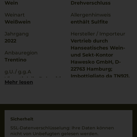
Wein
Drehverschluss
Weinart
Allergenhinweis
Weißwein
enthält Sulfite
Jahrgang
Hersteller / Importeur
2022
Vertrieb durch
Hanseatisches Wein-
Anbauregion
und Sekt-Kontor
Trentino
Hawesko GmbH, D-
22763 Hamburg;
g.U./ g.g.A
Imbottigliato da TN921,
Vigneti delle Dolomiti
Mehr lesen
Italia
Qualitätsstufe
Land
Indicazione Geografica
Italien
Tipica
Füllmenge
Rebsorten
Sicherheit
0,75 L
100% Grauburgunder
SSL-Daten­verschlüs­selung: Ihre Daten können
Geschmack
nicht von Unbe­fugten gelesen werden.
Trinktemperatur