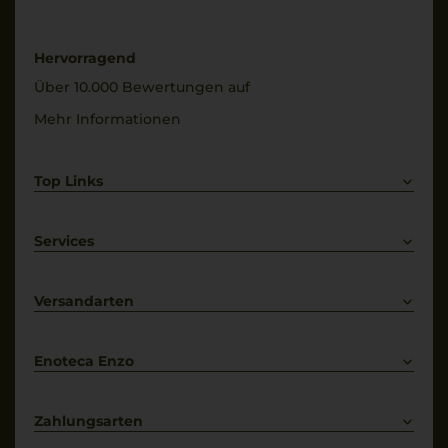
trocken
8 °C
Alkoholgehalt
Hervorragend
12 % Vol.
Über 10.000 Bewertungen auf
Mehr Informationen
Top Links
Rotwein
Weißwein
Services
Prosecco
Lieferkonditionen
Primitivo
Kontakt
Versandarten
Bestellung widerrufen
Enoteca Enzo
Über uns
Bewertungs-Richtlinien
Zahlungsarten