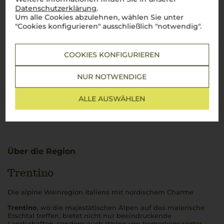
Datenschutzerklärung
.
Um alle Cookies abzulehnen, wählen Sie unter
"Cookies konfigurieren" ausschließlich "notwendig".
COOKIES KONFIGURIEREN
NUR NOTWENDIGE
ALLE AUSWÄHLEN
Über die Region
Trentino
Die alpine Weinregion Italiens mit nordischem Charme
Trentino
, wo die majestätischen Alpen auf das malerische
Etschtal treffen, bietet nicht nur beeindruckende
Landschaften, sondern auch Weine von bemerkenswerter