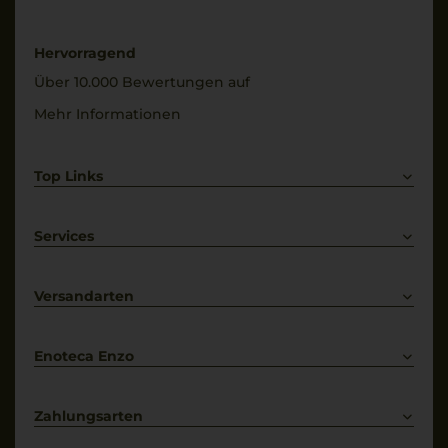
Hervorragend
Über 10.000 Bewertungen auf
Mehr Informationen
Top Links
Rotwein
Weißwein
Services
Prosecco
Lieferkonditionen
Primitivo
Kontakt
Versandarten
Bestellung widerrufen
Enoteca Enzo
Über uns
Bewertungs-Richtlinien
Zahlungsarten