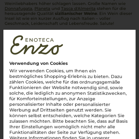
Weinliebhabers höher schlagen lassen. Große Namen wie
Donnafugata
,
Planeta
und
Tasca d'Almerita
stehen für die
herausragende Qualität
sizilianischer Weine
. Ein Wein dieser
Insel ist wie ein kurzer Ausflug nach Italien – voller
Geschmack, Leidenschaft und Lebensfreude. Salute!
Mehr Weine aus Sizilien
Verwendung von Cookies
Wir verwenden Cookies, um Ihnen ein
bestmögliches Shopping-Erlebnis zu bieten. Dazu
zählen Cookies, welche für das ordnungsgemäße
Funktionieren der Website notwendig sind, sowie
solche, die lediglich zu anonymen Statistikzwecken,
für Komforteinstellungen, zur Anzeige
personalisierter Inhalte oder personalisierter
Werbung auf Drittseiten genutzt werden. Sie
können selbst entscheiden, welche Kategorien Sie
zulassen möchten. Bitte beachten Sie, dass auf Basis
Ihrer Einstellungen womöglich nicht mehr alle
Funktionalitäten der Seite zur Verfügung stehen.
Weitere Informationen finden Sie in unserer