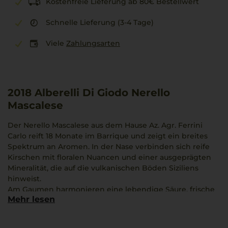
Kostenfreie Lieferung ab 80€ Bestellwert
Schnelle Lieferung (3-4 Tage)
Viele
Zahlungsarten
2018
Alberelli Di Giodo Nerello
Mascalese
Der Nerello Mascalese aus dem Hause Az. Agr. Ferrini
Carlo reift 18 Monate im Barrique und zeigt ein breites
Spektrum an Aromen. In der Nase verbinden sich reife
Kirschen mit floralen Nuancen und einer ausgeprägten
Mineralität, die auf die vulkanischen Böden Siziliens
hinweist.
Am Gaumen harmonieren eine lebendige Säure, frische
Mehr lesen
Gewürznoten und samtige Tannine. Kräuteranklänge und
ein Hauch Zedernholz verleihen dem leicht salzigen,
maritimen Abgang besondere Tiefe.