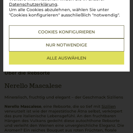
Datenschutzerklärung
.
Um alle Cookies abzulehnen, wählen Sie unter
"Cookies konfigurieren" ausschließlich "notwendig".
COOKIES KONFIGURIEREN
NUR NOTWENDIGE
ALLE AUSWÄHLEN
Über die Rebsorte
Nerello Mascalese
Mineralisch, fruchtig und elegant – der Geschmack Siziliens
Nerello Mascalese
, eine Rebsorte, die so tief mit
Sizilien
verwurzelt ist wie der majestätische Ätna selbst, verkörpert
das pure italienische Lebensgefühl. An den fruchtbaren
Hängen des Vulkans gedeiht diese autochthone Rebsorte
und verleiht den Weinen eine unvergleichliche Eleganz. Die
Aromen? Ein reiches Bouquet aus roten Früchten, florale