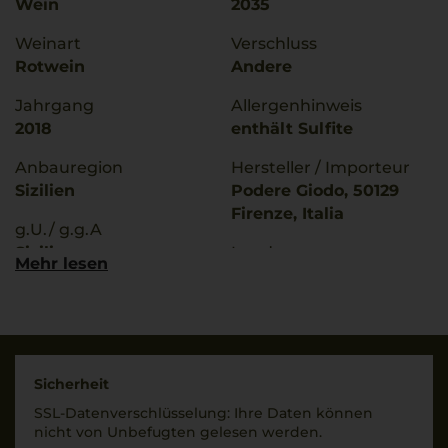
Wein
2035
Weinart
Verschluss
Rotwein
Andere
Jahrgang
Allergenhinweis
2018
enthält Sulfite
Anbauregion
Hersteller / Importeur
Sizilien
Podere Giodo, 50129
Firenze, Italia
g.U./ g.g.A
Sicilia
Land
Mehr lesen
Italien
Rebsorten
100% Nerello Mascalese
Füllmenge
0,75 L
Trinktemperatur
18 °C
Geschmack
Sicherheit
trocken
SSL-Daten­verschlüs­selung: Ihre Daten können
nicht von Unbe­fugten gelesen werden.