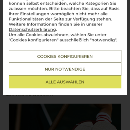
Über die Region
können selbst entscheiden, welche Kategorien Sie
zulassen möchten. Bitte beachten Sie, dass auf Basis
Ihrer Einstellungen womöglich nicht mehr alle
Prosecco
Funktionalitäten der Seite zur Verfügung stehen.
Weitere Informationen finden Sie in unserer
Der beliebte Schaumwein aus Italien – Erfrischend, fruchtig,
Datenschutzerklärung
.
unwiderstehlich
Um alle Cookies abzulehnen, wählen Sie unter
Prosecco
ist der weltweit beliebte Schaumwein aus Italien,
"Cookies konfigurieren" ausschließlich "notwendig".
der durch seine erfrischende Leichtigkeit, feine Perlage und
fruchtigen Aromen begeistert. Hergestellt in den Regionen
Venetien und Friaul-Julisch Venetien, steht
Prosecco
für
COOKIES KONFIGURIEREN
unbeschwerten Genuss und italienische Lebensfreude. Ob als
Aperitif, Begleiter zu Mahlzeiten oder zum Feiern besonderer
Momente –
Prosecco
ist vielseitig einsetzbar und ideal für
NUR NOTWENDIGE
jeden Anlass. Mit seiner Herkunft in den malerischen Hügeln
von Conegliano und Valdobbiadene, wo die Glera-Traube auf
den besten Weinbergen gedeiht, verkörpert
Prosecco
die
ALLE AUSWÄHLEN
Essenz italienischer Schaumweinkultur.
Mehr Weine aus Prosecco