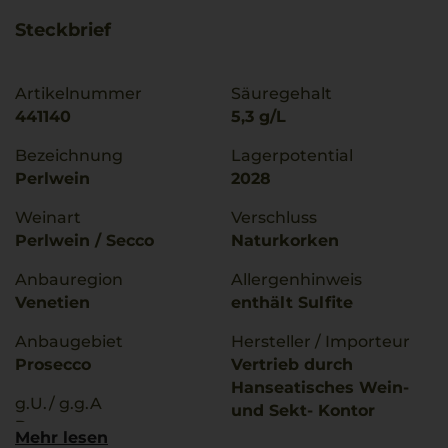
Steckbrief
Artikelnummer
Säuregehalt
441140
5,3 g/L
Bezeichnung
Lagerpotential
Perlwein
2028
Weinart
Verschluss
Perlwein / Secco
Naturkorken
Anbauregion
Allergenhinweis
Venetien
enthält Sulfite
Anbaugebiet
Hersteller / Importeur
Prosecco
Vertrieb durch
Hanseatisches Wein-
g.U./ g.g.A
und Sekt- Kontor
Prosecco
Hawesko GmbH, D-
Mehr lesen