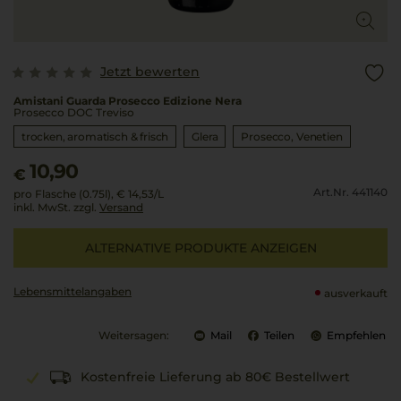
Jetzt bewerten
Amistani Guarda Prosecco Edizione Nera
Prosecco DOC Treviso
trocken, aromatisch & frisch
Glera
Prosecco
Venetien
10,90
€
Art.Nr. 441140
pro Flasche (0.75l),
€ 14,53
/L
inkl. MwSt. zzgl.
Versand
ALTERNATIVE PRODUKTE ANZEIGEN
Lebensmittel­angaben
ausverkauft
Weitersagen:
Mail
Teilen
Empfehlen
Kostenfreie Lieferung ab 80€ Bestellwert