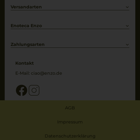
Primitivo
Kontakt
Versandarten
Bestellung widerrufen
Enoteca Enzo
Über uns
Bewertungs-Richtlinien
Zahlungsarten
* Preisangaben inkl. gesetzl. MwSt. und zzgl. Service- & Versandkosten
Kontakt
E-Mail:
ciao@enzo.de
AGB
Impressum
Datenschutzerklärung