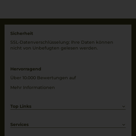
22763 Hamburg;
Qualitätsstufe
Imbottigliato da
Denominazione Di
Mionetto Spa,
Origine Controllata
Valdobbiadene, Italia
Rebsorten
Sicherheit
Land
100% Glera
SSL-Daten­verschlüs­selung: Ihre Daten können
Italien
nicht von Unbe­fugten gelesen werden.
Trinktemperatur
Füllmenge
8 °C
0,75 L
Alkoholgehalt
Hervorragend
Geschmack
11 % Vol.
Über 10.000 Bewertungen auf
trocken
Restsüße
Mehr Informationen
11 g/L
Top Links
Rotwein
Weißwein
Services
Prosecco
Lieferkonditionen