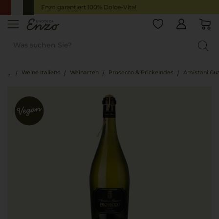
Enzo garantiert 100% Dolce-Vita!
Weine Italiens
Weinarten
Prosecco & Prickelndes
Amistani Gu