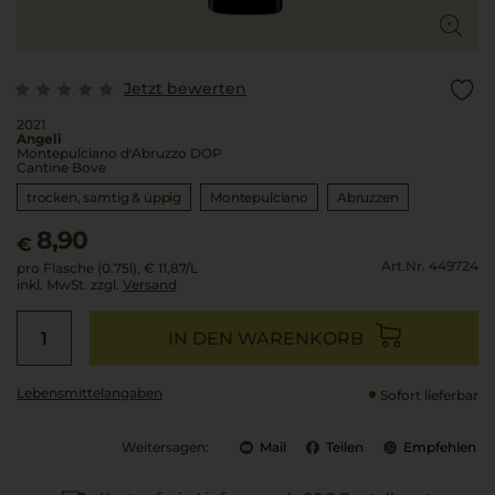
Jetzt bewerten
2021
Angeli
Montepulciano d'Abruzzo DOP
Cantine Bove
trocken, samtig & üppig
Montepulciano
Abruzzen
8,90
€
Art.Nr. 449724
pro Flasche (0.75l),
€ 11,87
/L
inkl. MwSt. zzgl.
Versand
IN DEN WARENKORB
Lebensmittel­angaben
Sofort lieferbar
Weitersagen:
Mail
Teilen
Empfehlen