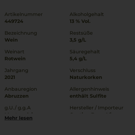
Artikelnummer
Alkoholgehalt
449724
13 % Vol.
Bezeichnung
Restsüße
Wein
3,5 g/L
Weinart
Säuregehalt
Rotwein
5,4 g/L
Jahrgang
Verschluss
2021
Naturkorken
Anbauregion
Allergenhinweis
Abruzzen
enthält Sulfite
g.U./ g.g.A
Hersteller / Importeur
Montepulciano
Cantine Bove, Via
Mehr lesen
d'Abruzzo
Roma 216, 67051
Avezzano (AQ), Italia
Qualitätsstufe