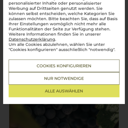
personalisierter Inhalte oder personalisierter
Montepulciano
Werbung auf Drittseiten genutzt werden. Sie
können selbst entscheiden, welche Kategorien Sie
Fruchtig, würzig und vollmundig – der perfekte Begleiter für
zulassen möchten. Bitte beachten Sie, dass auf Basis
italienische Genussmomente
Ihrer Einstellungen womöglich nicht mehr alle
Funktionalitäten der Seite zur Verfügung stehen.
Montepulciano
– schon der Name lässt das Herz jedes
Weinliebhabers höherschlagen. Dieser Rotwein aus
Weitere Informationen finden Sie in unserer
Mittelitalien ist mehr als nur ein Wein, er verkörpert das
dolce
Datenschutzerklärung
.
vita
der Regionen
Abruzzen
und Marken. Mit seinem tiefen
Um alle Cookies abzulehnen, wählen Sie unter
Aroma und dem vollmundigen Geschmack hat er sich einen
"Cookies konfigurieren" ausschließlich "notwendig".
festen Platz in den Herzen der Italiener und Weinfreunde
weltweit erobert. Fruchtig, würzig, mit einer ausgezeichneten
Struktur – dieser Wein passt genauso perfekt zu einer
COOKIES KONFIGURIEREN
traditionellen
Pasta al ragù
wie zu einem saftigen
arrosto
.
Mehr Weine der Rebsorte Montepulciano
NUR NOTWENDIGE
ALLE AUSWÄHLEN