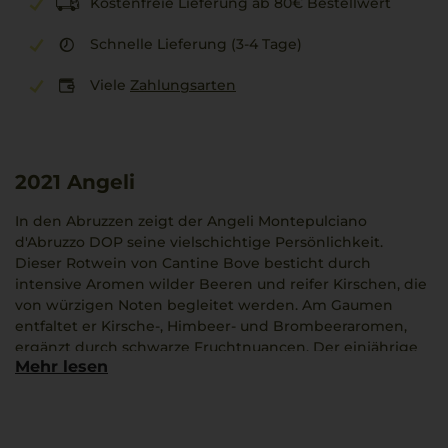
Kostenfreie Lieferung ab 80€ Bestellwert
Schnelle Lieferung (3-4 Tage)
Viele
Zahlungsarten
2021
Angeli
In den Abruzzen zeigt der Angeli Montepulciano
d'Abruzzo DOP seine vielschichtige Persönlichkeit.
Dieser Rotwein von Cantine Bove besticht durch
intensive Aromen wilder Beeren und reifer Kirschen, die
von würzigen Noten begleitet werden. Am Gaumen
entfaltet er Kirsche-, Himbeer- und Brombeeraromen,
ergänzt durch schwarze Fruchtnuancen. Der einjährige
Mehr lesen
Ausbau im Barrique fügt sanfte Lakritzakzente hinzu.
Osso Buco passt hervorragend zu diesem Wein und
unterstreicht seine geschmacklichen Qualitäten.