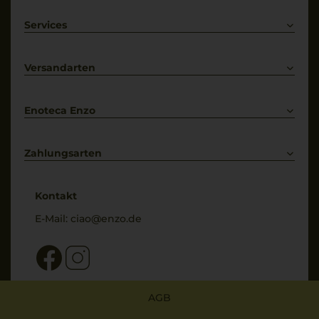
Rotwein
Weißwein
Services
Prosecco
Lieferkonditionen
Primitivo
Kontakt
Versandarten
Bestellung widerrufen
Enoteca Enzo
Über uns
Bewertungs-Richtlinien
Zahlungsarten
* Preisangaben inkl. gesetzl. MwSt. und zzgl. Service- & Versandkosten
Kontakt
E-Mail:
ciao@enzo.de
AGB