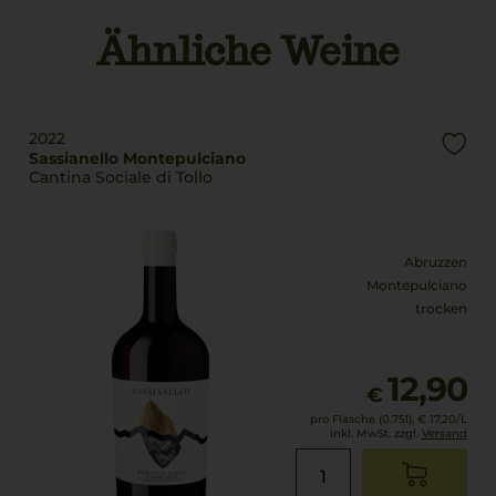
Denominazione di
Land
Ähnliche Weine
Origine Protetta
Italien
Rebsorten
Füllmenge
100% Montepulciano
0,75 L
2022
Trinktemperatur
Geschmack
Sassianello Montepulciano
Cantina Sociale di Tollo
18 °C
trocken
Abruzzen
Montepulciano
trocken
12,90
€
pro Flasche (0.75l),
€ 17,20
/L
inkl. MwSt. zzgl.
Versand