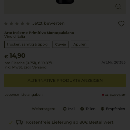
Jetzt bewerten
Arte Insieme Primitivo Montepulciano
Vino d'Italia
trocken, samtig & üppig
Cuvée
Apulien
14,90
€
Art.Nr. 261385
pro Flasche (0.75l),
€ 19,87
/L
inkl. MwSt. zzgl.
Versand
ALTERNATIVE PRODUKTE ANZEIGEN
Lebensmittel­angaben
ausverkauft
Weitersagen:
Mail
Teilen
Empfehlen
Kostenfreie Lieferung ab 80€ Bestellwert