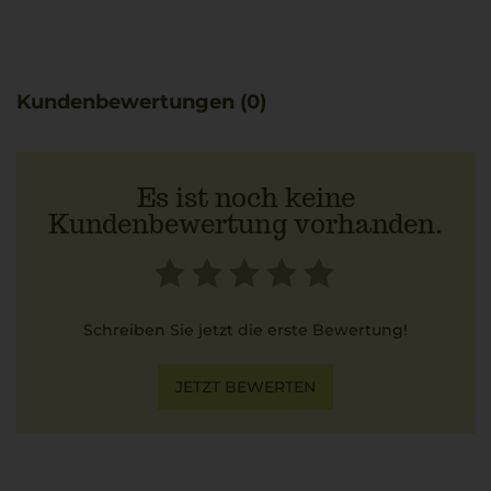
geeignet für entspannte Abende oder gesellige Anlässe.
Besonders gut passt er zu einem schmackhaften Osso
Buco. Ein herzlicher Gruß aus dem Hause Torrevento!
Kundenbewertungen (0)
Es ist noch keine
Kundenbewertung vorhanden.
Schreiben Sie jetzt die erste Bewertung!
JETZT BEWERTEN