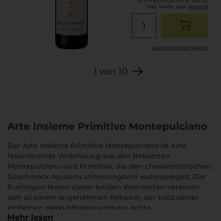
pro Flasche (0.75l),
€ 13,27
/L
inkl. MwSt. zzgl.
Versand
Lebensmittel­angaben
1
von
10
Arte Insieme Primitivo Montepulciano
Der Arte Insieme Primitivo Montepulciano ist eine
faszinierende Verbindung aus den Rebsorten
Montepulciano und Primitivo, die den charakteristischen
Geschmack Apuliens stimmungsvoll widerspiegelt. Die
fruchtigen Noten dieser beiden Weinsorten vereinen
sich zu einem angenehmen Rotwein, der trotz seiner
einfachen Herkunftsbezeichnung echte
Mehr lesen
Genussmomente bietet. Dieser Wein ist hervorragend