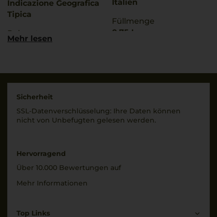
Italien
Indicazione Geografica
Tipica
Füllmenge
0,75 L
Rebsorten
Mehr lesen
55% Primitivo
Geschmack
45% Montepulciano
trocken
Trinktemperatur
Ø Nährwerte pro 100g
18 °C
Brennwert
Sicherheit
351 kJ / 83 kcal
Alkoholgehalt
SSL-Daten­verschlüs­selung: Ihre Daten können
Fett
13,5 % Vol.
nicht von Unbe­fugten gelesen werden.
0 g
Restsüße
davon gesättigte
6 g/L
Fettsäuren: 0 g
Hervorragend
Kohlenhydrate
Säuregehalt
Über 10.000 Bewertungen auf
2,3 g
5,8 g/L
davon Zucker: 1,2 g
Mehr Informationen
Eiweiß
Lagerpotential
0 g
2030
Top Links
Salz