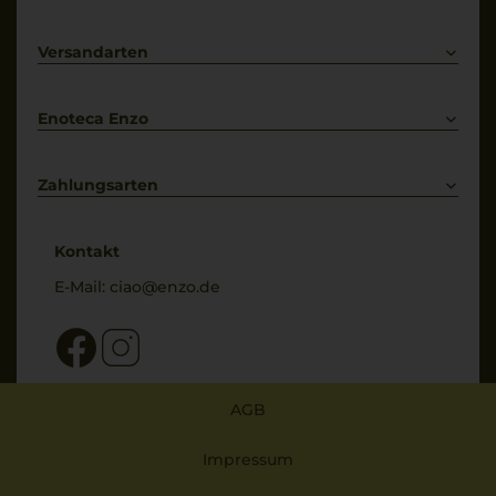
Prosecco
Lieferkonditionen
Primitivo
Kontakt
Versandarten
Bestellung widerrufen
Enoteca Enzo
Über uns
Bewertungs-Richtlinien
Zahlungsarten
* Preisangaben inkl. gesetzl. MwSt. und zzgl. Service- & Versandkosten
Kontakt
E-Mail:
ciao@enzo.de
AGB
Impressum