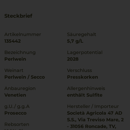
Steckbrief
Artikelnummer
Säuregehalt
135442
5,7 g/L
Bezeichnung
Lagerpotential
Perlwein
2028
Weinart
Verschluss
Perlwein / Secco
Presskorken
Anbauregion
Allergenhinweis
Venetien
enthält Sulfite
g.U./ g.g.A
Hersteller / Importeur
Prosecco
Società Agricola 47 AD
S.S., Via Treviso Mare, 2
Rebsorten
- 31056 Roncade, TV,