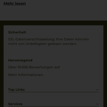
100% Glera
Italia
Mehr lesen
Trinktemperatur
Land
10 °C
Italien
Alkoholgehalt
Füllmenge
11 % Vol.
0,75 L
Sicherheit
SSL-Daten­verschlüs­selung: Ihre Daten können
Restsüße
Geschmack
nicht von Unbe­fugten gelesen werden.
13 g/L
trocken
Hervorragend
Über 10.000 Bewertungen auf
Mehr Informationen
Top Links
Rotwein
Weißwein
Services