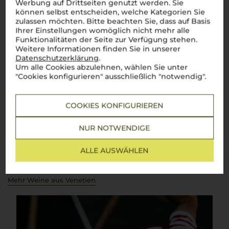
Werbung auf Drittseiten genutzt werden. Sie
Über die Region
können selbst entscheiden, welche Kategorien Sie
zulassen möchten. Bitte beachten Sie, dass auf Basis
Venetien
Ihrer Einstellungen womöglich nicht mehr alle
Funktionalitäten der Seite zur Verfügung stehen.
Weitere Informationen finden Sie in unserer
Zwischen Dolomiten und Adria – Venezianische Weinkultur in
Datenschutzerklärung
.
Perfektion
Um alle Cookies abzulehnen, wählen Sie unter
Benvenuti in
Veneto
, einer Region, die für ihre
"Cookies konfigurieren" ausschließlich "notwendig".
atemberaubende Vielfalt und Weinkultur bekannt ist. Von
den imposanten Dolomiten bis zur sonnigen Adriaküste zeigt
Venetien, wie perfekt italienische Lebensfreude im Glas
COOKIES KONFIGURIEREN
eingefangen wird. Ein prickelnder
Prosecco
?
Perfetto
als
Aperitivo
, um das Leben zu feiern. Ein vollmundiger
Amarone
della Valpolicella
? Die ideale Begleitung zu einem herzhaften
NUR NOTWENDIGE
Brasato
oder reifen Käse. Aber auch elegante Weißweine wie
der Lugana verzaubern, besonders in Kombination mit
frischen Meeresfrüchten. Die Weine aus
Venetien
sind wie
ALLE AUSWÄHLEN
die Region selbst: facettenreich, charmant und voller
Charakter.
Cin cin
auf dieses Weinparadies!
Mehr Weine aus Venetien