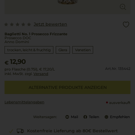
Jetzt bewerten
Baglietti No. 1 Prosecco Frizzante
Prosecco DOC
Anno Domini
trocken, leicht & fruchtig
Glera
Venetien
12,90
€
Art.Nr. 135442
pro Flasche (0.75l),
€ 17,20
/L
inkl. MwSt. zzgl.
Versand
ALTERNATIVE PRODUKTE ANZEIGEN
Lebensmittel­angaben
ausverkauft
Weitersagen:
Mail
Teilen
Empfehlen
Kostenfreie Lieferung ab 80€ Bestellwert