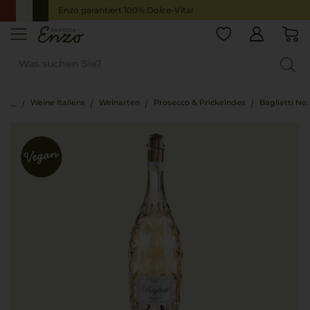
Enzo garantiert 100% Dolce-Vita!
Weine Italiens
Weinarten
Prosecco & Prickelndes
Baglietti No.