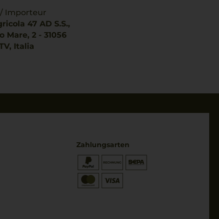
 / Importeur
ricola 47 AD S.S.,
o Mare, 2 - 31056
V, Italia
Zahlungsarten
* Preisangaben inkl. gesetzl. MwSt.
und zzgl. Service- & Versandkosten