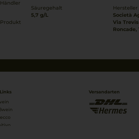
 Händler
Säuregehalt
Hersteller
5,7 g/L
Società Ag
 Produkt
Via Trevis
Roncade, T
Links
Versandarten
wein
ßwein
secco
itivo