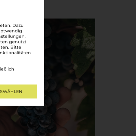
eten. Dazu
 notwendig
nstellungen,
iten genutzt
ten. Bitte
nktionalitäten
ießlich
USWÄHLEN