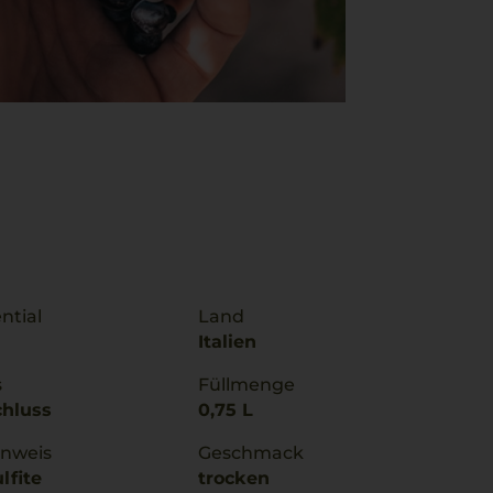
ntial
Land
Italien
s
Füllmenge
chluss
0,75 L
inweis
Geschmack
lfite
trocken