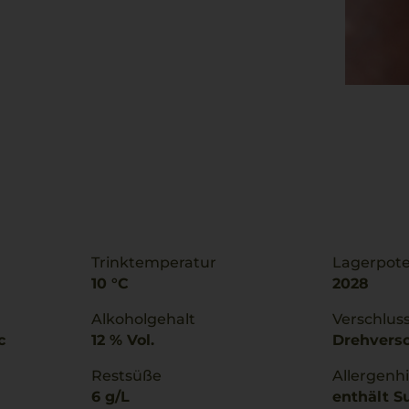
Trinktemperatur
Lagerpote
10 °C
2028
Alkoholgehalt
Verschlus
c
12 % Vol.
Drehvers
Restsüße
Allergenh
6 g/L
enthält Su