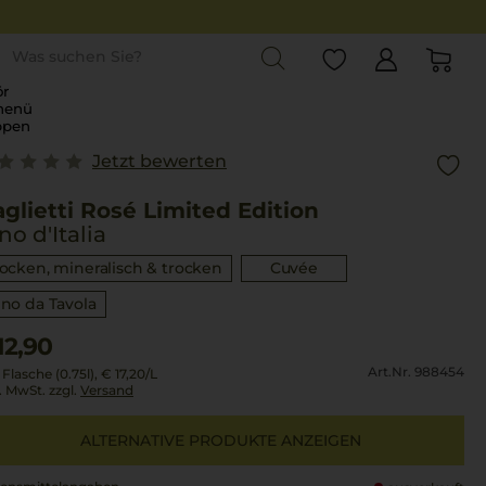
st
r
menü
ppen
Jetzt bewerten
glietti Rosé Limited Edition
no d'Italia
rocken, mineralisch & trocken
Cuvée
ino da Tavola
12,90
Art.Nr. 988454
 Flasche (0.75l),
€ 17,20
/L
l. MwSt. zzgl.
Versand
ALTERNATIVE PRODUKTE ANZEIGEN