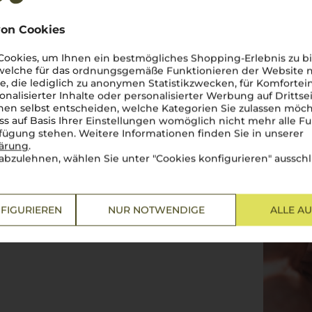
on Cookies
ookies, um Ihnen ein bestmögliches Shopping-Erlebnis zu bi
 welche für das ordnungsgemäße Funktionieren der Website
he, die lediglich zu anonymen Statistikzwecken, für Komfortei
onalisierter Inhalte oder personalisierter Werbung auf Drittse
en selbst entscheiden, welche Kategorien Sie zulassen möch
ss auf Basis Ihrer Einstellungen womöglich nicht mehr alle Fu
te und Wurzeln im Bordeaux,
rfügung stehen. Weitere Informationen finden Sie in unserer
amore
und Hingabe gepflegt,
lärung
.
en Aromen von reifen roten
abzulehnen, wählen Sie unter "Cookies konfigurieren" ausschl
Kräuternote bringt er das
ca
oder einer schmackhaften
der die Herzen höher schlagen
iegelt.
FIGURIEREN
NUR NOTWENDIGE
ALLE A