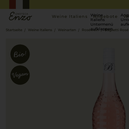
Weine
Ang
Weine Italiens
Angebote
W
Italiens
Unt
Untermenü
auf
aufklappen
Startseite
Weine Italiens
Weinarten
Roséwein
Baglietti Rosé