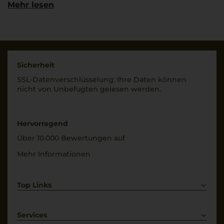
Mehr lesen
Heiligenbergerweg 2 ,
g.U./ g.g.A
39010 Nals (BZ)
Südtirol DOC
Land
Rebsorten
Italien
100% Moscato Giallo
Sicherheit
Füllmenge
SSL-Daten­verschlüs­selung: Ihre Daten können
Trinktemperatur
0,375 L
nicht von Unbe­fugten gelesen werden.
10 °C
Geschmack
Alkoholgehalt
süß
12 % Vol.
Hervorragend
Über 10.000 Bewertungen auf
Mehr Informationen
Top Links
Rotwein
Weißwein
Services