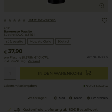
Jetzt bewerten
2021
Baronesse Passito
Südtirol DOC, 0,375 l
süß, passito
Moscato Giallo
Südtirol
37,90
€
Art.Nr. 148897
pro Flasche (0.375l),
€ 101,07
/L
inkl. MwSt. zzgl.
Versand
IN DEN WARENKORB
Lebensmittel­angaben
Sofort lieferbar
Weitersagen:
Mail
Teilen
Empfehlen
Kostenfreie Lieferung ab 80€ Bestellwert