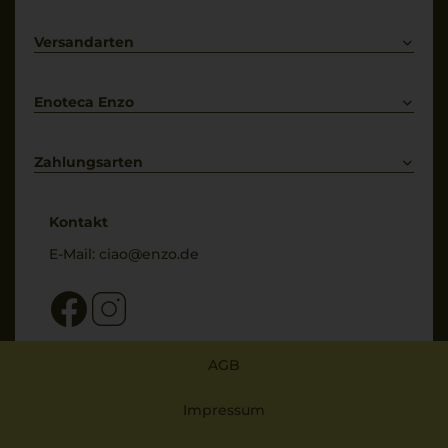
Prosecco
Lieferkonditionen
Primitivo
Kontakt
Versandarten
Bestellung widerrufen
Enoteca Enzo
Über uns
Bewertungs-Richtlinien
Zahlungsarten
* Preisangaben inkl. gesetzl. MwSt. und zzgl. Service- & Versandkosten
Kontakt
E-Mail:
ciao@enzo.de
AGB
Impressum