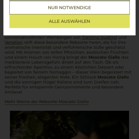
Moscato Giallo
NUR NOTWENDIGE
Eine goldene Versuchung aus Italien
ALLE AUSWÄHLEN
Der
Moscato Giallo
, auch bekannt als Goldmuskateller, ist der
Inbegriff italienischer Lebensfreude im Glas. In den
sonnenverwöhnten Weinbergen von
Trentino-Südtirol
und
Venetien
reift diese besondere Rebsorte heran, die für ihre
aromatische Intensität und verführerische Süße geschätzt
wird. Mit Aromen von reifen Pfirsichen, exotischen Früchten
und einem Hauch von Honig bringt der
Moscato Giallo
das
mediterrane Lebensgefühl direkt auf den Tisch. Ob als
erfrischender Aperitivo, zu einem köstlichen Dessert oder
begleitet von feinem
formaggio
– dieser Wein begeistert mit
seiner frischen, eleganten Note. Ein Schluck
Moscato Giallo
und die sonnigen Hügel Italiens sind zum Greifen nah.
Perfetto
für entspannte Genussmomente und besondere
Anlässe!
Mehr Weine der Rebsorte Moscato Giallo