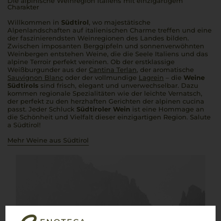
Die alpinische Weinregion Italiens mit einzigartigem
Charakter
Willkommen in
Südtirol
, wo majestätische
Alpenlandschaften auf italienischen Charme treffen und eine
der faszinierendsten Weinregionen des Landes bilden.
Zwischen imposanten Berggipfeln und sonnenverwöhnten
Weinbergen entstehen Weine, die die Seele Italiens und das
alpine Terroir perfekt vereinen. Ob der erstklassige
Weißburgunder aus der
Cantina Terlan
, der aromatische
Sauvignon Blanc
oder der vollmundige
Lagrein
– die
Weine
Südtirols
sind frisch, elegant und unverwechselbar. Dazu
kommen regionale Spezialitäten wie der leichte Vernatsch,
der perfekt zu den herzhaften Gerichten der alpinen
cucina
passt. Jeder Schluck
Südtiroler Wein
ist eine Hommage an
die Schönheit und Vielfalt dieser einzigartigen Region.
Salute
a Südtirol
!
Mehr Weine aus Südtirol