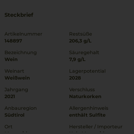
Steckbrief
Artikelnummer
Restsüße
148897
206,3 g/L
Bezeichnung
Säuregehalt
Wein
7,9 g/L
Weinart
Lagerpotential
Weißwein
2028
Jahrgang
Verschluss
2021
Naturkorken
Anbauregion
Allergenhinweis
Südtirol
enthält Sulfite
Ort
Hersteller / Importeur
Margreid
Nals Margreid ,