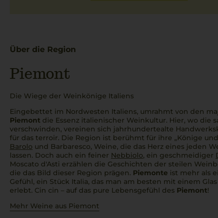
Über die Region
Piemont
Die Wiege der Weinkönige Italiens
Eingebettet im Nordwesten Italiens, umrahmt von den ma
Piemont
die Essenz italienischer Weinkultur. Hier, wo die 
verschwinden, vereinen sich jahrhundertealte Handwerksk
für das
terroir
. Die Region ist berühmt für ihre „Könige un
Barolo
und Barbaresco, Weine, die das Herz eines jeden W
lassen. Doch auch ein feiner
Nebbiolo
, ein geschmeidiger
Moscato d'Asti erzählen die Geschichten der steilen Wei
die das Bild dieser Region prägen.
Piemonte
ist mehr als e
Gefühl, ein Stück
Italia
, das man am besten mit einem Gla
erlebt.
Cin cin
– auf das pure Lebensgefühl des
Piemont
!
Mehr Weine aus Piemont