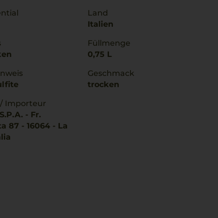
ntial
Land
Italien
s
Füllmenge
ken
0,75 L
inweis
Geschmack
lfite
trocken
 / Importeur
.P.A. - Fr.
a 87 - 16064 - La
lia