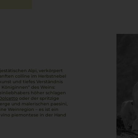
jestätischen
Alpi
, verkörpert
sanften
colline
im Herbstnebel
unst und tiefes Verständnis
d Königinnen“ des Weins:
einliebhabers höher schlagen
Dolcetto
oder der spritzige
nberge und malerischen
paesini
,
ine Weinregion – es ist ein
s
vino piemontese
in der Hand