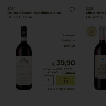
2024
2021
Bruno Giacosa Nebbiolo d'Alba
Elio Altare
Bruno Giacosa
Elio Altare
Piemont
Nebbiolo
trocken
39,90
€
pro Flasche (0.75l),
€ 53,20
/L
inkl. MwSt. zzgl.
Versand
Lebensmittel­angaben