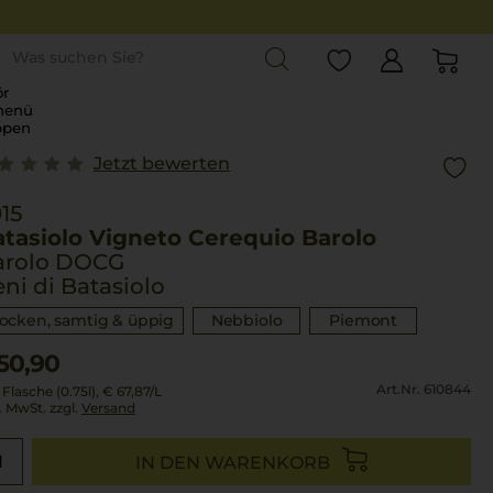
st
r
menü
ppen
Jetzt bewerten
15
atasiolo Vigneto Cerequio Barolo
arolo DOCG
ni di Batasiolo
rocken, samtig & üppig
Nebbiolo
Piemont
50,90
Art.Nr. 610844
 Flasche (0.75l),
€ 67,87
/L
l. MwSt. zzgl.
Versand
IN DEN WARENKORB