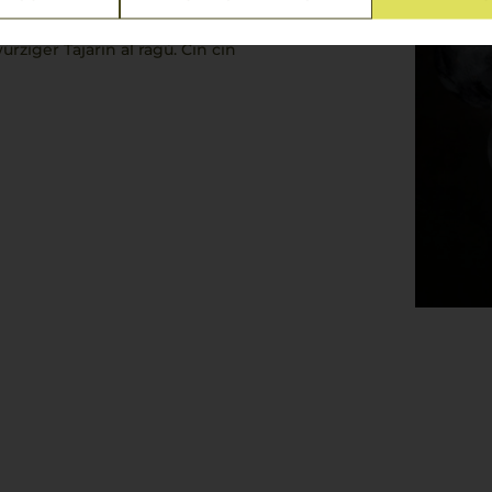
en am Gaumen ein
ionellen Gerichten der
cucina
ürziger
Tajarin al ragù
.
Cin cin