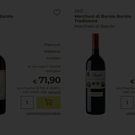
2021
 Barolo
Marchesi di Barolo Barolo
Tradizione
Marchesi di Barolo
Piemont
Nebbiolo
trocken
nur noch 1 Flasche
verfügbar
71,90
€
€
pro Flasche (0.75l),
€ 95,87
/L
pro Flasche 
inkl. MwSt. zzgl.
Versand
inkl. M
Lebensmittel­angaben
Leben