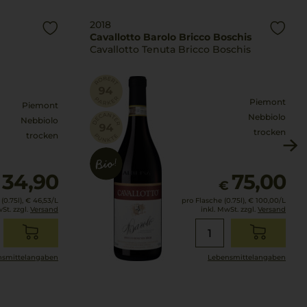
2018
Cavallotto Barolo Bricco Boschis
Cavallotto Tenuta Bricco Boschis
Piemont
Piemont
Nebbiolo
Nebbiolo
trocken
trocken
34,90
75,00
€
(0.75l),
€ 46,53
/L
pro Flasche (0.75l),
€ 100,00
/L
wSt. zzgl.
Versand
inkl. MwSt. zzgl.
Versand
smittel­angaben
Lebensmittel­angaben