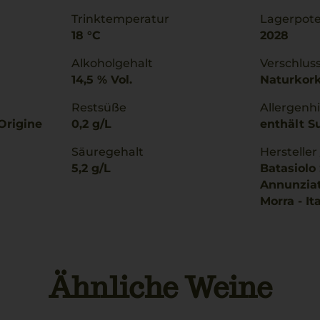
Trinktemperatur
Lagerpote
18 °C
2028
Alkoholgehalt
Verschlus
14,5 % Vol.
Naturkor
Restsüße
Allergenh
Origine
0,2 g/L
enthält Su
Säuregehalt
Hersteller
5,2 g/L
Batasiolo S
Annunziat
Morra - Ita
Ähnliche Weine