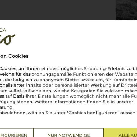
on Cookies
ookies, um Ihnen ein bestmögliches Shopping-Erlebnis zu bi
 welche für das ordnungsgemäße Funktionieren der Website
he, die lediglich zu anonymen Statistikzwecken, für Komfortei
onalisierter Inhalte oder personalisierter Werbung auf Drittse
en selbst entscheiden, welche Kategorien Sie zulassen möch
ss auf Basis Ihrer Einstellungen womöglich nicht mehr alle Fu
rfügung stehen. Weitere Informationen finden Sie in unserer
lärung
.
nische Weinkultur auf höchstem
abzulehnen, wählen Sie unter "Cookies konfigurieren" ausschl
erkörpert der
Nebbiolo
ein
lschichtigen Aromen von Rosen,
ndruckenden Langlebigkeit,
hmten Weine
Barolo
und
FIGURIEREN
NUR NOTWENDIGE
ALLE A