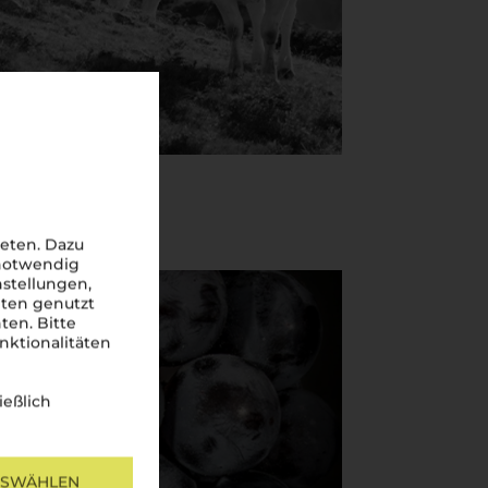
eten. Dazu
 notwendig
nstellungen,
iten genutzt
ten. Bitte
nktionalitäten
ießlich
USWÄHLEN