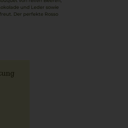
Bouquet von reifen Beeren,
hokolade und Leder sowie
reut. Der perfekte Rosso
tung