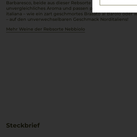
Barbaresco, beide aus dieser Rebsorte gekeltert, entfalt
unvergleichliches Aroma und passen perfekt zu den tradit
italiana
– wie ein zart geschmortes
Brasato al Barolo
oder w
– auf den unverwechselbaren Geschmack Norditaliens!
Mehr Weine der Rebsorte Nebbiolo
Steckbrief