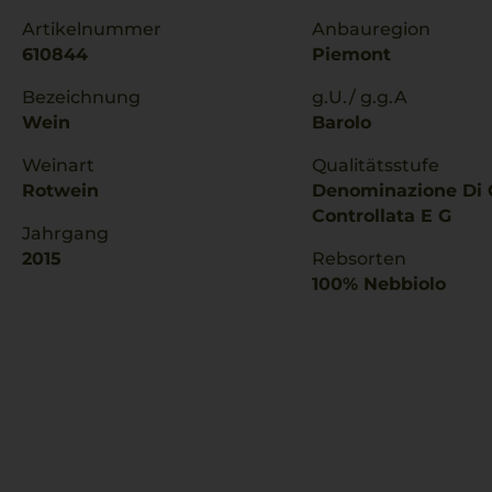
Artikelnummer
Anbauregion
610844
Piemont
Bezeichnung
g.U./ g.g.A
Wein
Barolo
Weinart
Qualitätsstufe
Rotwein
Denominazione Di 
Controllata E G
Jahrgang
2015
Rebsorten
100% Nebbiolo