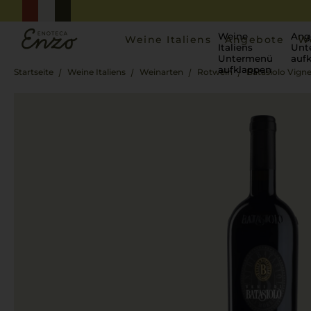
Weine
Ang
Weine Italiens
Angebote
W
Italiens
Unt
Untermenü
auf
aufklappen
Startseite
Weine Italiens
Weinarten
Rotwein
Batasiolo Vign