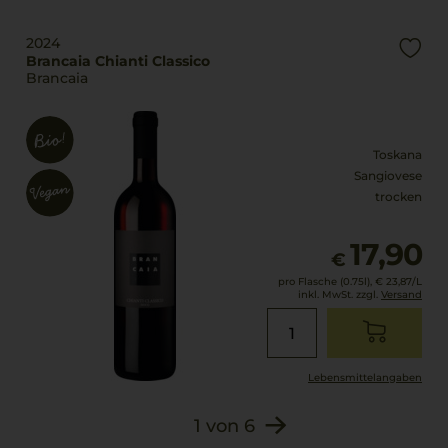
Italien
Rebsorten
2024
Füllmenge
100% Sangiovese
Brancaia Chianti Classico
0,75 L
Brancaia
Trinktemperatur
Geschmack
18 °C
trocken
Toskana
Alkoholgehalt
Sangiovese
13 % Vol.
trocken
17,90
€
pro Flasche (0.75l),
€ 23,87
/L
inkl. MwSt. zzgl.
Versand
Lebensmittel­angaben
1
von
6