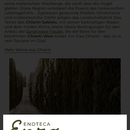
seine malerischen Weinberge, die sanft über die Hügel
gleiten. Diese Region verkörpert die Essenz des toskanischen
Lebensgefühls – Zypressen gesäumte Straßen, Olivenhaine
und mittelalterliche Dörfer prägen das Landschaftsbild. Das
Terroir des
Chianti-Gebiets
, mit seinen kalkhaltigen Böden
und dem milden Klima, bietet ideale Bedingungen für den
Anbau der
Sangiovese-Traube
, die die Basis für den
berühmten
Chianti-Wein
bildet. Ein Glas Chianti – das ist la
vera Toscana im Glas!
Mehr Weine aus Chianti