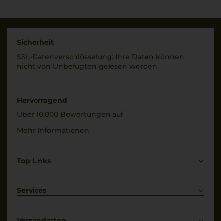
Sicherheit
SSL-Daten­verschlüs­selung: Ihre Daten können
nicht von Unbe­fugten gelesen werden.
Hervorragend
Über 10.000 Bewertungen auf
Mehr Informationen
Top Links
Rotwein
Weißwein
Services
Prosecco
Lieferkonditionen
Primitivo
Kontakt
Versandarten