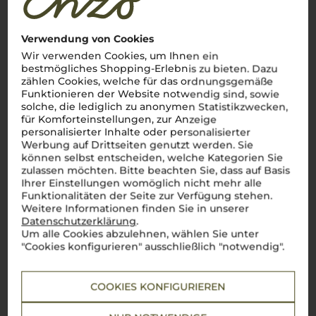
Verwendung von Cookies
Wir verwenden Cookies, um Ihnen ein
bestmögliches Shopping-Erlebnis zu bieten. Dazu
zählen Cookies, welche für das ordnungsgemäße
Funktionieren der Website notwendig sind, sowie
solche, die lediglich zu anonymen Statistikzwecken,
für Komforteinstellungen, zur Anzeige
personalisierter Inhalte oder personalisierter
Werbung auf Drittseiten genutzt werden. Sie
können selbst entscheiden, welche Kategorien Sie
zulassen möchten. Bitte beachten Sie, dass auf Basis
Ihrer Einstellungen womöglich nicht mehr alle
Funktionalitäten der Seite zur Verfügung stehen.
Weitere Informationen finden Sie in unserer
Über die Rebsorte
Datenschutzerklärung
.
Um alle Cookies abzulehnen, wählen Sie unter
Sangiovese
"Cookies konfigurieren" ausschließlich "notwendig".
Klassiker der toskanischen Weinkultur – elegant, vielseitig
und unverwechselbar
COOKIES KONFIGURIEREN
Sangiovese
, tief verwurzelt in den sanften Hügeln der