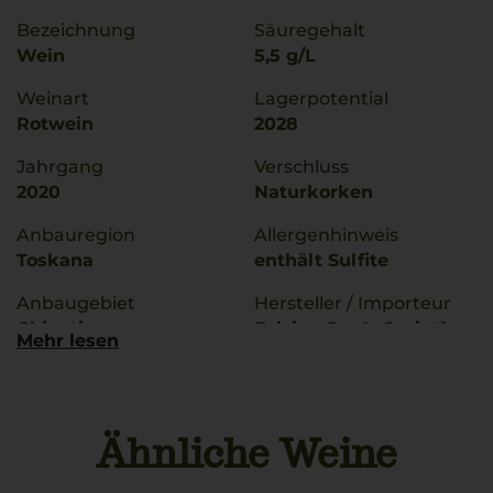
Bezeichnung
Säuregehalt
Wein
5,5 g/L
Weinart
Lagerpotential
Rotwein
2028
Jahrgang
Verschluss
2020
Naturkorken
Anbauregion
Allergenhinweis
Toskana
enthält Sulfite
Anbaugebiet
Hersteller / Importeur
Chianti
Felsina S.p.A. Società
Mehr lesen
Agricola, Via del
g.U./ g.g.A
Chianti, 101 , 53019
Chianti
Castelnuovo
Berardenga (SI), Italia
Ähnliche Weine
Qualitätsstufe
Denominazione Di
Land
Origine Controllata E G