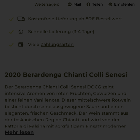
Weitersagen:
Mail
Teilen
Empfehlen
Kostenfreie Lieferung ab 80€ Bestellwert
Schnelle Lieferung (3-4 Tage)
Viele
Zahlungsarten
2020
Berardenga Chianti Colli Senesi
Der Berardenga Chianti Colli Senesi DOCG zeigt
intensive Aromen von roten Früchten, Gewürzen und
einer feinen Vanillenote. Dieser mittelschwere Rotwein
besticht durch seine ausgewogene Säure und einen
eleganten, frischen Geschmack. Der Wein stammt aus
der toskanischen Region Chianti und wird von der
Fattoria di Felsina mit sorgfältigem Einsatz moderner
Mehr lesen
Technik erzeugt. Die besondere Verbindung zwischen
Terroir und Rebsorte Sangiovese verleiht diesem Wein