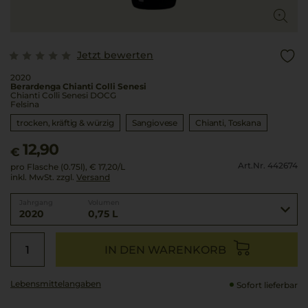
Jetzt bewerten
2020
Berardenga Chianti Colli Senesi
Chianti Colli Senesi DOCG
Felsina
trocken, kräftig & würzig
Sangiovese
Chianti
Toskana
12,90
€
Art.Nr. 442674
pro Flasche (0.75l),
€ 17,20
/L
inkl. MwSt. zzgl.
Versand
Jahrgang
Volumen
2020
0,75 L
IN DEN WARENKORB
Lebensmittel­angaben
Sofort lieferbar