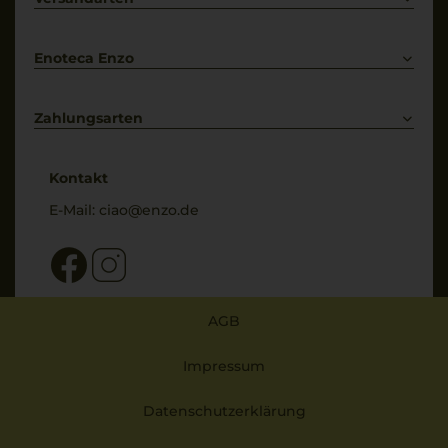
Bestellung widerrufen
Enoteca Enzo
Über uns
Bewertungs-Richtlinien
Zahlungsarten
* Preisangaben inkl. gesetzl. MwSt. und zzgl. Service- & Versandkosten
Kontakt
E-Mail:
ciao@enzo.de
AGB
Impressum
Datenschutzerklärung