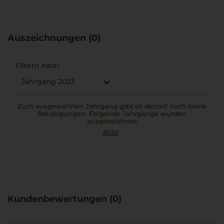
Charakter und Tiefe. Empfohlen wird dieser Chianti als
Begleiter zu herzhaften Gerichten wie Tagliata di Manzo
mit Rosmarin und grobem Salz, die die kräftige Struktur
Auszeichnungen (0)
des Weines ergänzen.
Filtern nach
Jahrgang 2023
Zum ausgewählten Jahrgang gibt es derzeit noch keine
Belobigungen. Folgende Jahrgänge wurden
ausgezeichnet:
2020
Kundenbewertungen (0)