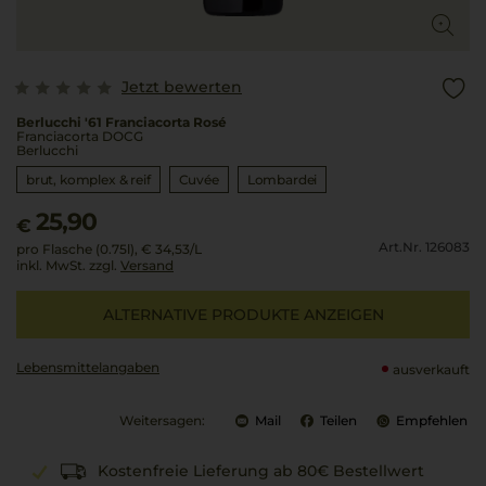
Jetzt bewerten
Berlucchi '61 Franciacorta Rosé
Franciacorta DOCG
Berlucchi
brut, komplex & reif
Cuvée
Lombardei
25,90
€
Art.Nr. 126083
pro Flasche (0.75l),
€ 34,53
/L
inkl. MwSt. zzgl.
Versand
ALTERNATIVE PRODUKTE ANZEIGEN
Lebensmittel­angaben
ausverkauft
Weitersagen:
Mail
Teilen
Empfehlen
Kostenfreie Lieferung ab 80€ Bestellwert