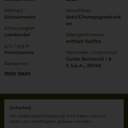
Weinart
Verschluss
Schaumwein
Sekt/Champagnerkork
en
Anbauregion
Lombardei
Allergenhinweis
enthält Sulfite
g.U./ g.g.A
Franciacorta
Hersteller / Importeur
Guido Berlucchi i &
Rebsorten
C.S.p.A., 25040
60% Pinot Noir
Borgonato di Corte
Mehr lesen
40% Chardonnay
Franca (BS), Italy
Trinktemperatur
Land
8 °C
Italien
Alkoholgehalt
Füllmenge
Sicherheit
12,5 % Vol.
0,75 L
SSL-Daten­verschlüs­selung: Ihre Daten können
nicht von Unbe­fugten gelesen werden.
Restsüße
Geschmack