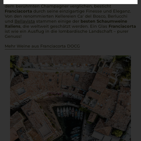
traditionellen Flaschengärung, hergestellt werden. Oft mit
dem berühmten Champagner verglichen, besticht
Franciacorta
durch seine einzigartige Finesse und Eleganz.
Von den renommierten Kellereien Ca' del Bosco, Berlucchi
und
Bellavista
stammen einige der
besten Schaumweine
Italiens
, die weltweit geschätzt werden. Ein Glas
Franciacorta
ist wie ein Ausflug in die lombardische Landschaft – purer
Genuss!
Mehr Weine aus Franciacorta DOCG