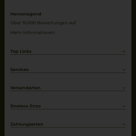
8 g/L
brut
Hervorragend
Über 10.000 Bewertungen auf
Mehr Informationen
Top Links
Rotwein
Weißwein
Services
Prosecco
Lieferkonditionen
Primitivo
Kontakt
Versandarten
Bestellung widerrufen
Enoteca Enzo
Über uns
Bewertungs-Richtlinien
Zahlungsarten