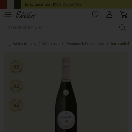
Enzo garantiert 100% Dolce-Vita!
Weine Italiens
Weinarten
Prosecco & Prickelndes
Berlucchi '61