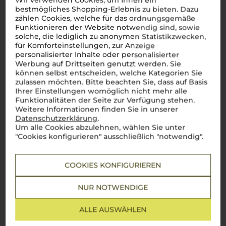
Kundenbewertung vorhanden.
Wir verwenden Cookies, um Ihnen ein
bestmögliches Shopping-Erlebnis zu bieten. Dazu
zählen Cookies, welche für das ordnungsgemäße
Funktionieren der Website notwendig sind, sowie
solche, die lediglich zu anonymen Statistikzwecken,
für Komforteinstellungen, zur Anzeige
Schreiben Sie jetzt die erste Bewertung!
personalisierter Inhalte oder personalisierter
Werbung auf Drittseiten genutzt werden. Sie
können selbst entscheiden, welche Kategorien Sie
JETZT BEWERTEN
zulassen möchten. Bitte beachten Sie, dass auf Basis
Ihrer Einstellungen womöglich nicht mehr alle
Funktionalitäten der Seite zur Verfügung stehen.
Weitere Informationen finden Sie in unserer
Datenschutzerklärung
.
Um alle Cookies abzulehnen, wählen Sie unter
Über die Region
"Cookies konfigurieren" ausschließlich "notwendig".
Franciacorta DOCG
COOKIES KONFIGURIEREN
Der edel Schaumwein aus Italien
NUR NOTWENDIGE
Franciacorta
ist die Essenz italienischer Lebensfreude in
flüssiger Form, ein Spumante, der Italiens
Dolce Vita
in jedem
Schluck widerspiegelt. Diese edle Region in der Lombardei,
ALLE AUSWÄHLEN
unweit des malerischen Lago d'Iseo, ist bekannt für ihre
prickelnden Weine, die nach der
metodo classico
, der