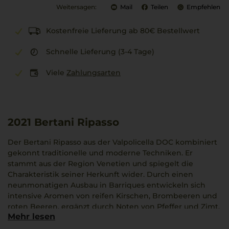
Weitersagen:
Mail
Teilen
Empfehlen
Kostenfreie Lieferung ab 80€ Bestellwert
Schnelle Lieferung (3-4 Tage)
Viele
Zahlungsarten
2021
Bertani Ripasso
Der Bertani Ripasso aus der Valpolicella DOC kombiniert
gekonnt traditionelle und moderne Techniken. Er
stammt aus der Region Venetien und spiegelt die
Charakteristik seiner Herkunft wider. Durch einen
neunmonatigen Ausbau in Barriques entwickeln sich
intensive Aromen von reifen Kirschen, Brombeeren und
roten Beeren, ergänzt durch Noten von Pfeffer und Zimt,
Mehr lesen
die dem Wein eine würzige Komplexität verleihen. Der
Rotwein harmoniert hervorragend mit klassischer