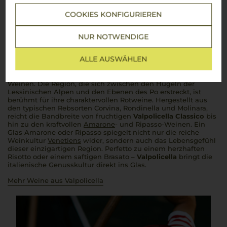
Über die Region
COOKIES KONFIGURIEREN
Valpolicella
NUR NOTWENDIGE
Die vielseitige Weinregion nördlich von Verona
ALLE AUSWÄHLEN
Valpolicella
, eine der zauberhaftesten Weinregionen
Norditaliens, liegt nördlich von Verona und bezaubert mit
ihrer malerischen Landschaft und ihren facettenreichen
Weinen. Die Region, die sich zwischen den Hügeln der
Lessinischen Alpen und den Ebenen des Po erstreckt, ist
berühmt für ihre charaktervollen Rotweine. Hergestellt aus
den typischen Rebsorten Corvina, Rondinella und Molinara,
reicht die Bandbreite von fruchtigen
Valpolicella Classico
bis
hin zu den kraftvollen
Amarone
- und Ripasso-Weinen. Ein
Glas Amarone oder Ripasso spiegelt nicht nur die reiche
Weinkultur
Venetiens
wider, sondern auch das Lebensgefühl
dieser einzigartigen Region.
Perfetto
zu einem herzhaften
Risotto oder einem saftigen Brasato –
Valpolicella
bringt die
italienische Genusskultur direkt ins Glas.
Mehr Weine aus Valpolicella