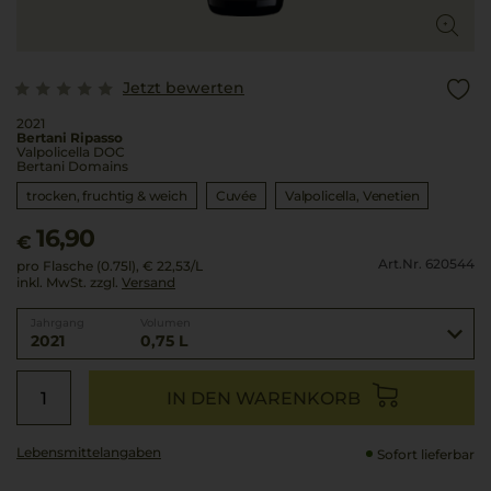
Jetzt bewerten
2021
Bertani Ripasso
Valpolicella DOC
Bertani Domains
trocken, fruchtig & weich
Cuvée
Valpolicella
Venetien
16,90
€
Art.Nr. 620544
pro Flasche (0.75l),
€ 22,53
/L
inkl. MwSt. zzgl.
Versand
Jahrgang
Volumen
2021
0,75 L
IN DEN WARENKORB
Lebensmittel­angaben
Sofort lieferbar