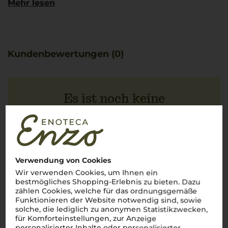
Mehr lesen
ermöglichen die Entfaltung eines strukturierten Weines
mit sanften Tanninen. Das Weingut Bulgarini verbindet
in Venetien die Anforderungen der modernen Zeit mit
bewährten Techniken aus Valpolicella.
Am Gaumen zeigt sich eine ausbalancierte Mischung aus
Kundenbewertungen (0)
dunkler Frucht, Kakao, würzigen Nuancen und dezenten
Tabaknoten. Die harmonische Verbindung unterstützt
optimal Gerichte wie Tagliatelle mit Wildschweinragout.
Es ist noch keine
Kundenbewertung vorhanden.
Schreiben Sie jetzt die erste Bewertung!
Verwendung von Cookies
Wir verwenden Cookies, um Ihnen ein
bestmögliches Shopping-Erlebnis zu bieten. Dazu
JETZT BEWERTEN
zählen Cookies, welche für das ordnungsgemäße
Funktionieren der Website notwendig sind, sowie
solche, die lediglich zu anonymen Statistikzwecken,
für Komforteinstellungen, zur Anzeige
personalisierter Inhalte oder personalisierter