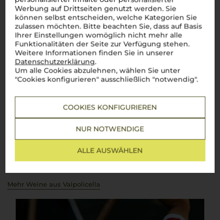
Werbung auf Drittseiten genutzt werden. Sie
Über die Region
können selbst entscheiden, welche Kategorien Sie
zulassen möchten. Bitte beachten Sie, dass auf Basis
Valpolicella
Ihrer Einstellungen womöglich nicht mehr alle
Funktionalitäten der Seite zur Verfügung stehen.
Die vielseitige Weinregion nördlich von Verona
Weitere Informationen finden Sie in unserer
Datenschutzerklärung
.
Valpolicella
, eine der zauberhaftesten Weinregionen
Um alle Cookies abzulehnen, wählen Sie unter
Norditaliens, liegt nördlich von Verona und bezaubert mit
"Cookies konfigurieren" ausschließlich "notwendig".
ihrer malerischen Landschaft und ihren facettenreichen
Weinen. Die Region, die sich zwischen den Hügeln der
Lessinischen Alpen und den Ebenen des Po erstreckt, ist
berühmt für ihre charaktervollen Rotweine. Hergestellt aus
COOKIES KONFIGURIEREN
den typischen Rebsorten Corvina, Rondinella und Molinara,
reicht die Bandbreite von fruchtigen
Valpolicella Classico
bis
NUR NOTWENDIGE
hin zu den kraftvollen
Amarone
- und Ripasso-Weinen. Ein
Glas Amarone oder Ripasso spiegelt nicht nur die reiche
Weinkultur
Venetiens
wider, sondern auch das Lebensgefühl
ALLE AUSWÄHLEN
dieser einzigartigen Region.
Perfetto
zu einem herzhaften
Risotto oder einem saftigen Brasato –
Valpolicella
bringt die
italienische Genusskultur direkt ins Glas.
Mehr Weine aus Valpolicella