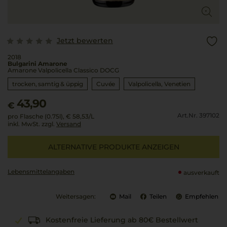
Jetzt bewerten
2018
Bulgarini Amarone
Amarone Valpolicella Classico DOCG
trocken, samtig & üppig
Cuvée
Valpolicella
Venetien
43,90
€
Art.Nr. 397102
pro Flasche (0.75l),
€ 58,53
/L
inkl. MwSt. zzgl.
Versand
ALTERNATIVE PRODUKTE ANZEIGEN
Lebensmittel­angaben
ausverkauft
Weitersagen:
Mail
Teilen
Empfehlen
Kostenfreie Lieferung ab 80€ Bestellwert