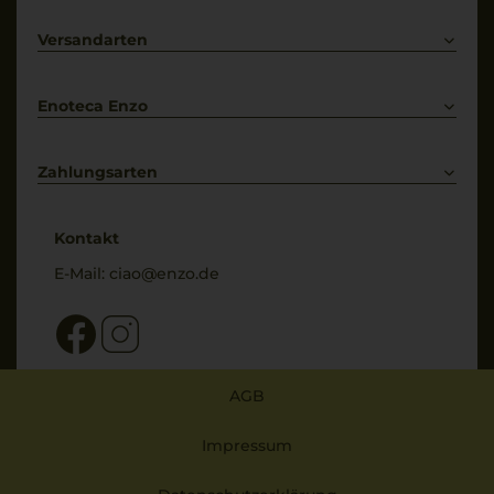
Lieferkonditionen
Primitivo
Kontakt
Versandarten
Bestellung widerrufen
Enoteca Enzo
Über uns
Bewertungs-Richtlinien
Zahlungsarten
* Preisangaben inkl. gesetzl. MwSt. und zzgl. Service- & Versandkosten
Kontakt
E-Mail:
ciao@enzo.de
AGB
Impressum