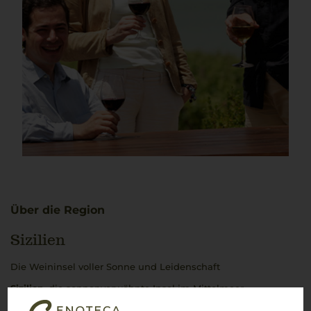
Über die Region
Sizilien
Die Weininsel voller Sonne und Leidenschaft
Sizilien
, die sonnenverwöhnte Insel im Mittelmeer,
beeindruckt mit einer Weintradition, die bis in die Antike
zurückreicht. Hier, auf vulkanischen Böden und unter einem