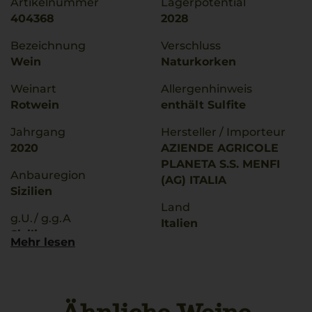
Artikelnummer
Lagerpotential
404368
2028
Bezeichnung
Verschluss
Wein
Naturkorken
Weinart
Allergenhinweis
Rotwein
enthält Sulfite
Jahrgang
Hersteller / Importeur
2020
AZIENDE AGRICOLE
PLANETA S.S. MENFI
Anbauregion
(AG) ITALIA
Sizilien
Land
g.U./ g.g.A
Italien
Sicilia
Mehr lesen
Füllmenge
Qualitätsstufe
0,75 L
Denominazione Di
Origine Controllata
Geschmack
trocken