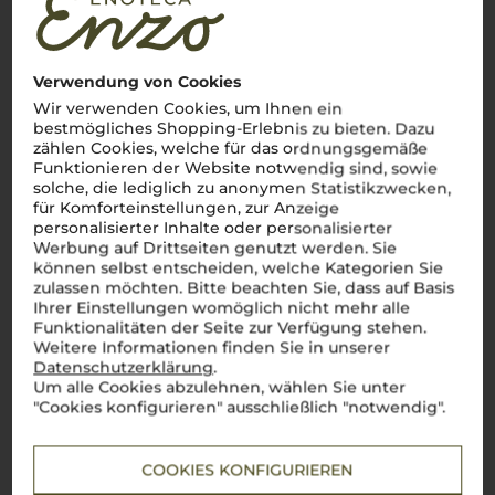
strahlenden Himmel, gedeihen Weine wie der kraftvolle
Nero
d'Avola
und der lebendige
Grillo
. Auf 165.000 Hektar
Rebfläche zeigt sich eine beeindruckende Vielfalt, die den
wahren Geist Italiens einfängt: authentisch, vielfältig und
Verwendung von Cookies
voller Energie. Von den Hängen des Ätna bis zu den
Küstenebenen entstehen Weine, die das Herz eines jeden
Wir verwenden Cookies, um Ihnen ein
Weinliebhabers höher schlagen lassen. Große Namen wie
bestmögliches Shopping-Erlebnis zu bieten. Dazu
Donnafugata
,
Planeta
und
Tasca d'Almerita
stehen für die
zählen Cookies, welche für das ordnungsgemäße
herausragende Qualität
sizilianischer Weine
. Ein Wein dieser
Funktionieren der Website notwendig sind, sowie
Insel ist wie ein kurzer Ausflug nach Italien – voller
solche, die lediglich zu anonymen Statistikzwecken,
Geschmack, Leidenschaft und Lebensfreude. Salute!
für Komforteinstellungen, zur Anzeige
personalisierter Inhalte oder personalisierter
Mehr Weine aus Sizilien
Werbung auf Drittseiten genutzt werden. Sie
können selbst entscheiden, welche Kategorien Sie
zulassen möchten. Bitte beachten Sie, dass auf Basis
Ihrer Einstellungen womöglich nicht mehr alle
Funktionalitäten der Seite zur Verfügung stehen.
Weitere Informationen finden Sie in unserer
Datenschutzerklärung
.
Um alle Cookies abzulehnen, wählen Sie unter
"Cookies konfigurieren" ausschließlich "notwendig".
COOKIES KONFIGURIEREN