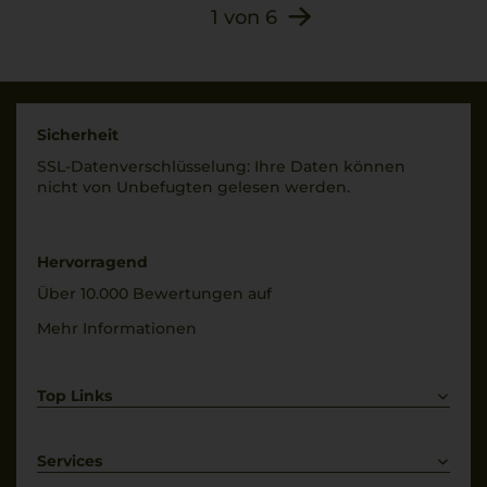
1
von
6
Sicherheit
SSL-Daten­verschlüs­selung: Ihre Daten können
nicht von Unbe­fugten gelesen werden.
Hervorragend
Über 10.000 Bewertungen auf
Mehr Informationen
Top Links
Rotwein
Weißwein
Services
Prosecco