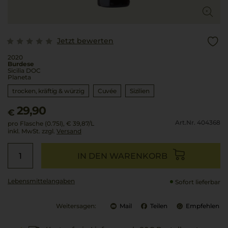
Jetzt bewerten
2020
Burdese
Sicilia DOC
Planeta
trocken, kräftig & würzig
Cuvée
Sizilien
29,90
€
Art.Nr. 404368
pro Flasche (0.75l),
€ 39,87
/L
inkl. MwSt. zzgl.
Versand
IN DEN WARENKORB
Lebensmittel­angaben
Sofort lieferbar
Weitersagen:
Mail
Teilen
Empfehlen