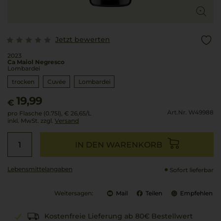
Jetzt bewerten
2023
Ca Maiol Negresco
Lombardei
trocken
Cuvée
Lombardei
19,99
€
Art.Nr. W49988
pro Flasche (0.75l),
€ 26,65
/L
inkl. MwSt. zzgl.
Versand
IN DEN WARENKORB
Lebensmittel­angaben
Sofort lieferbar
Weitersagen:
Mail
Teilen
Empfehlen
Kostenfreie Lieferung ab 80€ Bestellwert