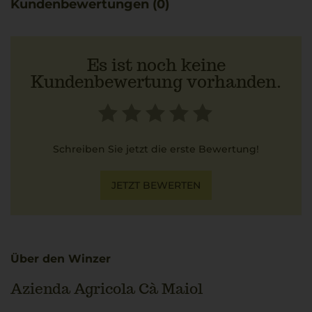
Kundenbewertungen (0)
wider. Dieser Wein harmoniert besonders mit
sommerlicher Caponata, einer sizilianischen
Gemüsepfanne.
Es ist noch keine
Kundenbewertung vorhanden.
Schreiben Sie jetzt die erste Bewertung!
JETZT BEWERTEN
Über den Winzer
Azienda Agricola Cà Maiol