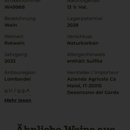
Artikelnummer
Alkoholgehalt
W49988
13 % Vol.
Bezeichnung
Lagerpotential
Wein
2028
Weinart
Verschluss
Rotwein
Naturkorken
Jahrgang
Allergenhinweis
2023
enthält Sulfite
Anbauregion
Hersteller / Importeur
Lombardei
Azienda Agricola Cà
Maiol, IT-25015
g.U./ g.g.A
Desenzano del Garda
Lombardei
Mehr lesen
Land
Rebsorten
Italien
Barbera
Gropello
Füllmenge
Marzemino
0,75 L