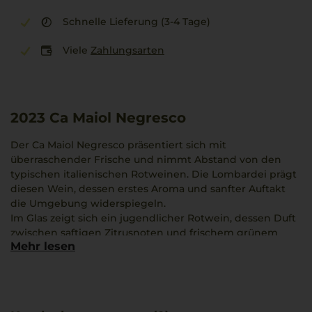
Schnelle Lieferung (3-4 Tage)
Viele
Zahlungsarten
2023
Ca Maiol Negresco
Der Ca Maiol Negresco präsentiert sich mit
überraschender Frische und nimmt Abstand von den
typischen italienischen Rotweinen. Die Lombardei prägt
diesen Wein, dessen erstes Aroma und sanfter Auftakt
die Umgebung widerspiegeln.
Im Glas zeigt sich ein jugendlicher Rotwein, dessen Duft
zwischen saftigen Zitrusnoten und frischem grünem
Mehr lesen
Apfel pendelt. Die lebendige Frucht wirkt einladend und
erinnert an einen warmen Sommertag am See.
Azienda Agricola Cà Maiol verbindet durch Erfahrung und
Innovationsgeist den Wein eng mit der Region Lugana.
Die Verbindung zur Natur spiegelt sich in jedem Schluck