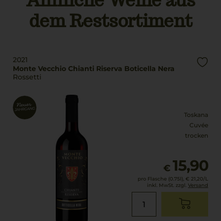
Ähnliche Weine aus
Sangiovese
dem Restsortiment
Geschmack
Trinktemperatur
trocken
16 °C
2021
Monte Vecchio Chianti Riserva Boticella Nera
Rossetti
Toskana
Cuvée
trocken
15,90
€
pro Flasche (0.75l),
€ 21,20
/L
inkl. MwSt. zzgl.
Versand