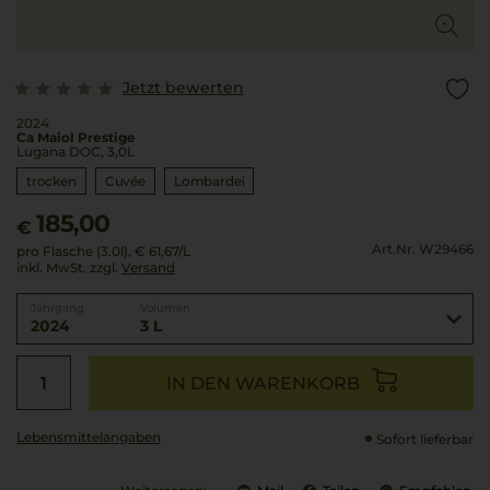
Jetzt bewerten
2024
Ca Maiol Prestige
Lugana DOC, 3,0L
trocken
Cuvée
Lombardei
185,00
€
Art.Nr. W29466
pro Flasche (3.0l),
€ 61,67
/L
inkl. MwSt. zzgl.
Versand
Jahrgang
Volumen
2024
3 L
IN DEN WARENKORB
Lebensmittel­angaben
Sofort lieferbar