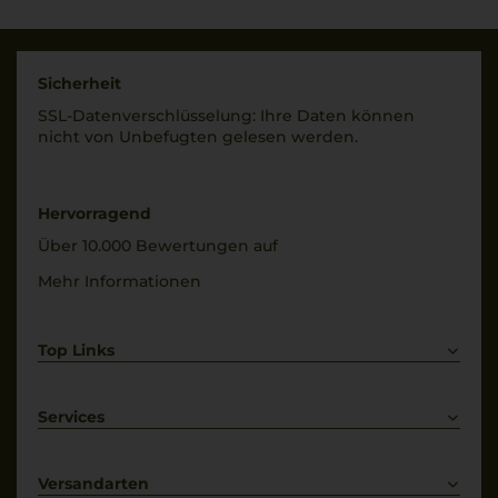
Trebbiano di Lugana
Füllmenge
Trinktemperatur
3 L
8 °C
Sicherheit
Geschmack
SSL-Daten­verschlüs­selung: Ihre Daten können
Alkoholgehalt
trocken
nicht von Unbe­fugten gelesen werden.
13,5 % Vol.
Restsüße
1,7 g/L
Hervorragend
Über 10.000 Bewertungen auf
Mehr Informationen
Top Links
Rotwein
Weißwein
Services
Prosecco
Lieferkonditionen
Primitivo
Kontakt
Versandarten