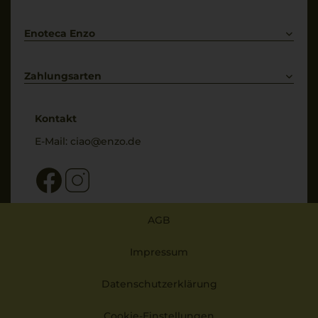
Bestellung widerrufen
Enoteca Enzo
Über uns
Bewertungs-Richtlinien
Zahlungsarten
* Preisangaben inkl. gesetzl. MwSt. und zzgl. Service- & Versandkosten
Kontakt
E-Mail:
ciao@enzo.de
AGB
Impressum
Datenschutzerklärung
Cookie-Einstellungen