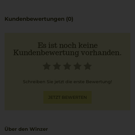
charakterstarke Elemente der südlichen Gardasee-
Region zum Ausdruck.
Die Besonderheit des Weins wird durch eine
Kundenbewertungen (0)
Kombination mit einem Risotto alla Milanese
unterstrichen, dessen Safranaromen die Frische und
zitrusartigen Noten betonen.
Es ist noch keine
Kundenbewertung vorhanden.
Schreiben Sie jetzt die erste Bewertung!
JETZT BEWERTEN
Über den Winzer