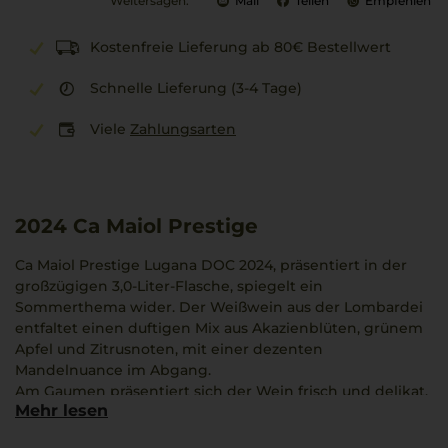
Weitersagen:
Mail
Teilen
Empfehlen
Kostenfreie Lieferung ab 80€ Bestellwert
Schnelle Lieferung (3-4 Tage)
Viele
Zahlungsarten
2024
Ca Maiol Prestige
Ca Maiol Prestige Lugana DOC 2024, präsentiert in der
großzügigen 3,0-Liter-Flasche, spiegelt ein
Sommerthema wider. Der Weißwein aus der Lombardei
entfaltet einen duftigen Mix aus Akazienblüten, grünem
Apfel und Zitrusnoten, mit einer dezenten
Mandelnuance im Abgang.
Am Gaumen präsentiert sich der Wein frisch und delikat,
Mehr lesen
was zu einer angenehmen Lebendigkeit führt. Die
Rebsorte Trebbiano di Lugana bringt hier