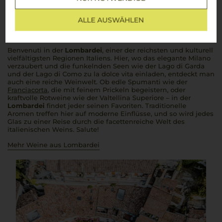
Lombardei
ALLE AUSWÄHLEN
Prickelnder Genuss und kräftige Aromen – Die Vielfalt der
Weine aus der Lombardei
Benvenuti
in der
Lombardei
, einer der reichsten und kulturell
vielfältigsten Regionen Italiens. Hier, wo das elegante Milano
verzaubert und die funkelnden Seen wie der Lago di Garda
und der Lago di Como zu
la dolce vita
einladen, entdeckt man
auch eine reiche Weinwelt. Ob edle Spumanti wie der
Franciacorta
, die mit feinem Prickeln begeistern, oder
kraftvolle Rotweine wie der Valtellina Superiore – in der
Lombardei
findet jeder seinen Favoriten. Traditionelle
Aromen treffen hier auf moderne Einflüsse, und so wird jedes
Glas zu einer Reise durch die facettenreiche Welt des
italienischen Weins.
Salute!
Mehr Weine aus Lombardei