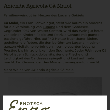
Azienda Agricola Cà Maiol
Familienweingut im Herzen des Lugana Gebiets
Cà Maiol
, ein Familienweingut, steht wie kaum ein anderes
für die Verbindung von
Lugana
und dem Gardasee.
Gegründet 1967 von Walter Contato, wird das Weingut heute
von seinen Kindern Fabio und Patrizia Contato mit
grande
passione
geführt. Hier, auf 140 Hektar fruchtbarer Böden,
gedeihen die Reben, die den berühmten Lugana in seiner
ganzen Vielfalt hervorbringen – vom eleganten Lugana
Prestige bis hin zu prickelnden Spumante. Jeder
Wein von Cà
Maiol
ist ein Schluck
dolce vita
, der die Frische und
Leichtigkeit des Gardasees spiegelt und Lust auf mehr
macht. Ein Genuss, der den Moment unvergesslich macht.
Mehr Weine von Azienda Agricola Cà Maiol