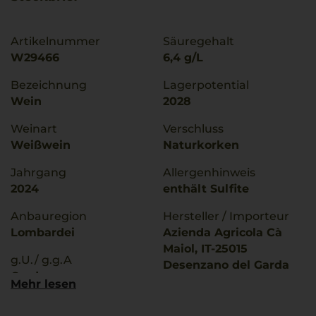
Artikelnummer
Säuregehalt
W29466
6,4 g/L
Bezeichnung
Lagerpotential
Wein
2028
Weinart
Verschluss
Weißwein
Naturkorken
Jahrgang
Allergenhinweis
2024
enthält Sulfite
Anbauregion
Hersteller / Importeur
Lombardei
Azienda Agricola Cà
Maiol, IT-25015
g.U./ g.g.A
Desenzano del Garda
Garda
Mehr lesen
Land
Rebsorten
Italien