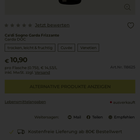
Jetzt bewerten
Ca'di Sogno Garda Frizzante
Garda DOC
trocken, leicht & fruchtig
Cuvée
Venetien
10,90
€
Art.Nr. 118625
pro Flasche (0.75l),
€ 14,53
/L
inkl. MwSt. zzgl.
Versand
ALTERNATIVE PRODUKTE ANZEIGEN
Lebensmittel­angaben
ausverkauft
Weitersagen:
Mail
Teilen
Empfehlen
Kostenfreie Lieferung ab 80€ Bestellwert