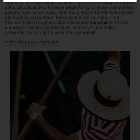
Aperitivo
, um das Leben zu feiern. Ein vollmundiger
Amarone
della Valpolicella
? Die ideale Begleitung zu einem herzhaften
Brasato
oder reifen Käse. Aber auch elegante Weißweine wie
der Lugana verzaubern, besonders in Kombination mit
frischen Meeresfrüchten. Die Weine aus
Venetien
sind wie
die Region selbst: facettenreich, charmant und voller
Charakter.
Cin cin
auf dieses Weinparadies!
Mehr Weine aus Venetien