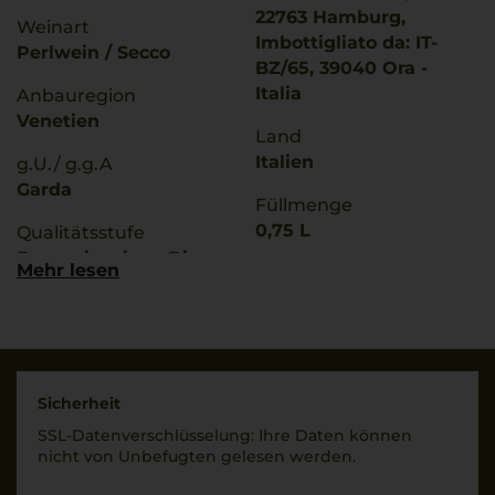
22763 Hamburg,
Weinart
Imbottigliato da: IT-
Perlwein / Secco
BZ/65, 39040 Ora -
Italia
Anbauregion
Venetien
Land
Italien
g.U./ g.g.A
Garda
Füllmenge
0,75 L
Qualitätsstufe
Denominazione Di
Mehr lesen
Geschmack
Origine Controllata
trocken
Rebsorten
Ø Nährwerte pro 100g
60% Trebbiano
Brennwert
40% Garganega Bianco
281 kJ / 67 kcal
Sicherheit
Fett
Trinktemperatur
SSL-Daten­verschlüs­selung: Ihre Daten können
0 g
8 °C
nicht von Unbe­fugten gelesen werden.
davon gesättigte
Alkoholgehalt
Fettsäuren: 0 g