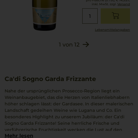
pro Flasche (0.75l),
€ 14,53
/L
inkl. MwSt. zzgl.
Versand
Lebensmittel­angaben
1
von
12
Ca'di Sogno Garda Frizzante
Nahe der ursprünglichen Prosecco-Region liegt ein
Weinanbaugebiet, das die Herzen von Italienliebhabern
höher schlagen lässt: der Gardasee. In dieser malerischen
Landschaft gedeihen Weine wie Lugana und Co. Ein
besonderes Highlight zu unserem Jubiläum: der Ca'di
Sogno Garda Frizzante! Seine herrliche Frische und
verführerische Fruchtigkeit wecken die Lust auf den
Mehr lesen
Frühling und machen jeden sonnigen Moment zu einem