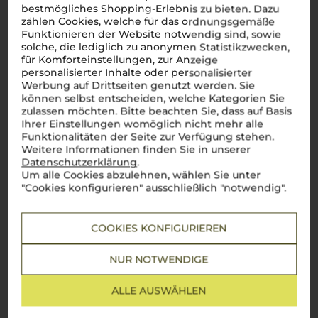
bestmögliches Shopping-Erlebnis zu bieten. Dazu
zählen Cookies, welche für das ordnungsgemäße
Funktionieren der Website notwendig sind, sowie
solche, die lediglich zu anonymen Statistikzwecken,
für Komforteinstellungen, zur Anzeige
Schreiben Sie jetzt die erste Bewertung!
personalisierter Inhalte oder personalisierter
Werbung auf Drittseiten genutzt werden. Sie
können selbst entscheiden, welche Kategorien Sie
JETZT BEWERTEN
zulassen möchten. Bitte beachten Sie, dass auf Basis
Ihrer Einstellungen womöglich nicht mehr alle
Funktionalitäten der Seite zur Verfügung stehen.
Weitere Informationen finden Sie in unserer
Datenschutzerklärung
.
Um alle Cookies abzulehnen, wählen Sie unter
Über die Region
"Cookies konfigurieren" ausschließlich "notwendig".
Venetien
COOKIES KONFIGURIEREN
Zwischen Dolomiten und Adria – Venezianische Weinkultur in
Perfektion
NUR NOTWENDIGE
Benvenuti in
Veneto
, einer Region, die für ihre
atemberaubende Vielfalt und Weinkultur bekannt ist. Von
den imposanten Dolomiten bis zur sonnigen Adriaküste zeigt
ALLE AUSWÄHLEN
Venetien, wie perfekt italienische Lebensfreude im Glas
eingefangen wird. Ein prickelnder
Prosecco
?
Perfetto
als