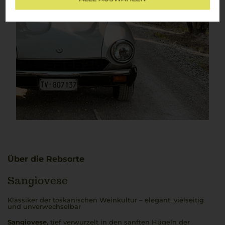
Über die Rebsorte
Sangiovese
Klassiker der toskanischen Weinkultur – elegant, vielseitig
und unverwechselbar
Sangiovese
, tief verwurzelt in den sanften Hügeln der