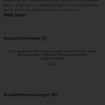
Region. In der Nase entfalten sich grüne, leicht steinige
Noten, begleitet von herb-säuerlichen Fruchtakzenten,
die an einen gepflegten Rasen erinnern. Das
Mehr lesen
Familienweingut Tenute Piccini aus Castellina in Chianti
bringt mit langjähriger Erfahrung jede Flasche zur
Vollendung. Eine perfekte Begleitung sind Bistecca alla
Fiorentina oder herzhafte Pasta Bolognese.
Auszeichnungen (1)
Zum ausgewählten Jahrgang gibt es derzeit noch keine
Belobigungen. Folgende Jahrgänge wurden
ausgezeichnet:
2021
Kundenbewertungen (0)