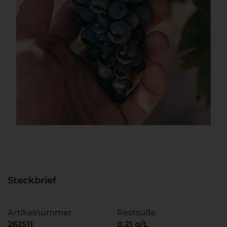
Steckbrief
Artikelnummer
Restsüße
262511
0,21 g/L