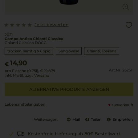
Jetzt bewerten
2021
Campo Antico Chianti Classico
Chianti Classico DOCG
trocken, samtig & üppig
Sangiovese
Chianti
Toskana
14,90
€
Art.Nr. 262511
pro Flasche (0.75l),
€ 19,87
/L
inkl. MwSt. zzgl.
Versand
ALTERNATIVE PRODUKTE ANZEIGEN
Lebensmittel­angaben
ausverkauft
Weitersagen:
Mail
Teilen
Empfehlen
Kostenfreie Lieferung ab 80€ Bestellwert