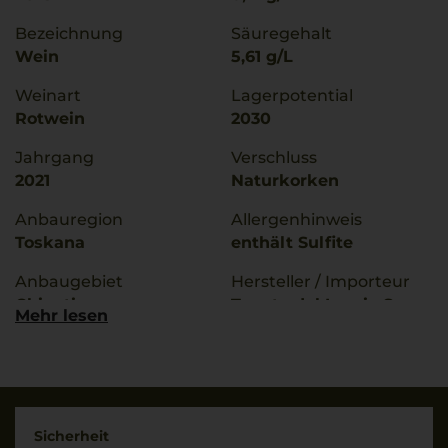
Bezeichnung
Säuregehalt
Wein
5,61 g/L
Weinart
Lagerpotential
Rotwein
2030
Jahrgang
Verschluss
2021
Naturkorken
Anbauregion
Allergenhinweis
Toskana
enthält Sulfite
Anbaugebiet
Hersteller / Importeur
Chianti
Tenute del Leccio Spa,
Mehr lesen
Castellina in Chianti
g.U./ g.g.A
(SI), Italy
Chianti Classico
Land
Rebsorten
Italien
90% Sangiovese
Sicherheit