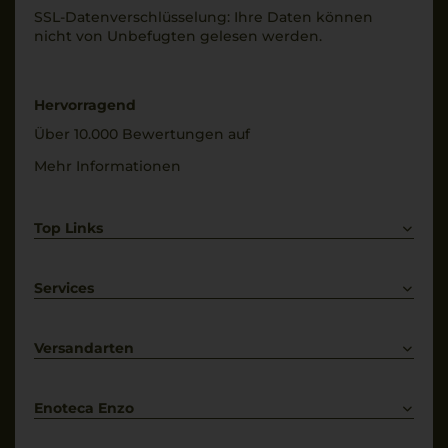
10% Merlot
Füllmenge
SSL-Daten­verschlüs­selung: Ihre Daten können
0,75 L
nicht von Unbe­fugten gelesen werden.
Trinktemperatur
18 °C
Geschmack
trocken
Alkoholgehalt
Hervorragend
13,5 % Vol.
Über 10.000 Bewertungen auf
Mehr Informationen
Top Links
Rotwein
Weißwein
Services
Prosecco
Lieferkonditionen
Primitivo
Kontakt
Versandarten
Bestellung widerrufen
Enoteca Enzo
Über uns