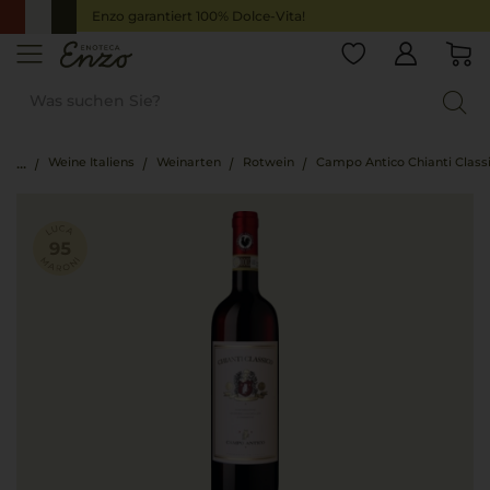
Enzo garantiert 100% Dolce-Vita!
Weine Italiens
Weinarten
Rotwein
Campo Antico Chianti Class