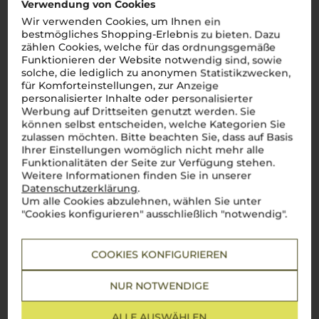
Toskana, zwischen Florenz und Siena, und ist bekannt für
Verwendung von Cookies
seine malerischen Weinberge, die sanft über die Hügel
Wir verwenden Cookies, um Ihnen ein
gleiten. Diese Region verkörpert die Essenz des toskanischen
bestmögliches Shopping-Erlebnis zu bieten. Dazu
Lebensgefühls – Zypressen gesäumte Straßen, Olivenhaine
zählen Cookies, welche für das ordnungsgemäße
und mittelalterliche Dörfer prägen das Landschaftsbild. Das
Terroir des
Chianti-Gebiets
, mit seinen kalkhaltigen Böden
Funktionieren der Website notwendig sind, sowie
und dem milden Klima, bietet ideale Bedingungen für den
solche, die lediglich zu anonymen Statistikzwecken,
Anbau der
Sangiovese-Traube
, die die Basis für den
für Komforteinstellungen, zur Anzeige
berühmten
Chianti-Wein
bildet. Ein Glas Chianti – das ist la
personalisierter Inhalte oder personalisierter
vera Toscana im Glas!
Werbung auf Drittseiten genutzt werden. Sie
können selbst entscheiden, welche Kategorien Sie
Mehr Weine aus Chianti
zulassen möchten. Bitte beachten Sie, dass auf Basis
Ihrer Einstellungen womöglich nicht mehr alle
Funktionalitäten der Seite zur Verfügung stehen.
Weitere Informationen finden Sie in unserer
Datenschutzerklärung
.
Um alle Cookies abzulehnen, wählen Sie unter
"Cookies konfigurieren" ausschließlich "notwendig".
COOKIES KONFIGURIEREN
NUR NOTWENDIGE
ALLE AUSWÄHLEN