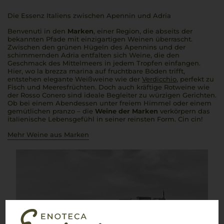
Die Essenz Italiens zwischen Apennin und Adria
Benvenuti
in den
Marken
, einer Region, die abseits der
bekannten Pfade mit einzigartigen Weinen überrascht.
Zwischen den grünen Hügeln des Apennins und der
schimmernden Adria entfalten sich Weine, die den
Geschmack des Mittelmeers in jedem Tropfen einfangen.
Hier, wo
la brezza marina
auf fruchtbare Böden trifft,
entstehen elegante Weißweine wie der
Verdicchio
, perfekt zu
Fisch und Meeresfrüchten. Doch auch kräftige Rotweine wie
der Rosso Conero sind ideale Begleiter zu würzigen Gerichten.
Ob bei einem Abendessen unter freiem Himmel oder einem
gemütlichen
pranzo
– die
Weine der Marken
verkörpern das
italienische Lebensgefühl in seiner reinsten Form.
Cin cin
!
Mehr Weine aus Marken