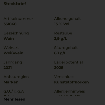
Steckbrief
Artikelnummer
Alkoholgehalt
331868
13 % Vol.
Bezeichnung
Restsüße
Wein
2,9 g/L
Weinart
Säuregehalt
Weißwein
6,1 g/L
Jahrgang
Lagerpotential
2021
2028
Anbauregion
Verschluss
Marken
Kunststoffkorken
g.U./ g.g.A
Allergenhinweis
Falerio
enthält Sulfite
Mehr lesen