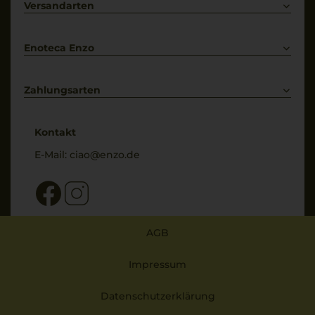
Kontakt
Versandarten
Bestellung widerrufen
Enoteca Enzo
Über uns
Bewertungs-Richtlinien
Zahlungsarten
* Preisangaben inkl. gesetzl. MwSt. und zzgl. Service- & Versandkosten
Kontakt
E-Mail:
ciao@enzo.de
AGB
Impressum
Datenschutzerklärung