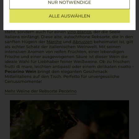
Pecorino
NUR NOTWENDIGE
Ein Klassiker der italienischen Weinkultur – frisch, lebendig
ALLE AUSWÄHLEN
und voller Charakter
Pecorino
– ein Name, der nicht nur für den berühmten Käse
steht, sondern auch für einen
vino bianco
, der die Seele
Italiens einfängt. Diese alte, autochthone Rebsorte, die in den
sanften Hügeln der
Marche
und
Abruzzen
beheimatet ist, gilt
als echter Schatz der italienischen Weinwelt. Mit seinen
intensiven Aromen von reifen Früchten, einer lebendigen
Frische und einer ausgewogenen Säure ist dieser Wein die
ideale Wahl für Liebhaber feiner Weißweine. Ob zu frischen
frutti di mare
, leichten
antipasti
oder einem delikaten
risotto
–
Pecorino
Wein
bringt den eleganten Geschmack
Mittelitaliens auf den Tisch.
Perfetto
für unvergessliche
Genussmomente!
Mehr Weine der Rebsorte Pecorino