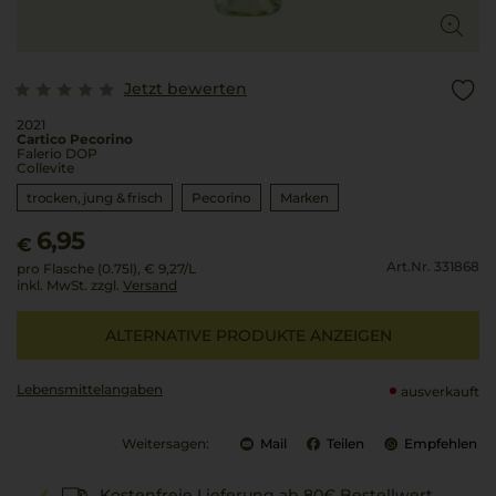
Jetzt bewerten
2021
Cartico Pecorino
Falerio DOP
Collevite
trocken, jung & frisch
Pecorino
Marken
6,95
€
Art.Nr. 331868
pro Flasche (0.75l),
€ 9,27
/L
inkl. MwSt. zzgl.
Versand
ALTERNATIVE PRODUKTE ANZEIGEN
Lebensmittel­angaben
ausverkauft
Weitersagen:
Mail
Teilen
Empfehlen
Kostenfreie Lieferung ab 80€ Bestellwert