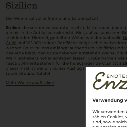
Sizilien
Die Weininsel voller Sonne und Leidenschaft
Sizilien
, die sonnenverwöhnte Insel im Mittelmeer, beeindr
die bis in die Antike zurückreicht. Hier, auf vulkanischen
strahlenden Himmel, gedeihen Weine wie der kraftvolle
Ne
Grillo
. Auf 165.000 Hektar Rebfläche zeigt sich eine beeindr
wahren Geist Italiens einfängt: authentisch, vielfältig und
des Ätna bis zu den Küstenebenen entstehen Weine, die d
Weinliebhabers höher schlagen lassen. Große Namen wie
Tasca d'Almerita
stehen für die herausragende Qualität
siz
dieser Insel ist wie ein kurzer Ausflug nach Italien – voll
Lebensfreude. Salute!
Mehr Weine aus Sizilien
Verwendung v
Wir verwenden C
zählen Cookies,
sind, sowie solc