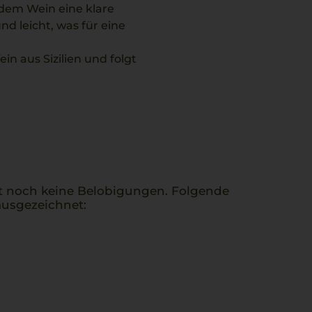
 dem Wein eine klare
d leicht, was für eine
in aus Sizilien und folgt
üppige Frische und ein
rzigen Gerichten
ette mit Salsiccia und
 Geschmackserlebnis.
t noch keine Belobigungen. Folgende
usgezeichnet: