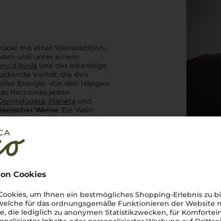
uckt mit einer Weintradition,
 Böden und unter einem
ro d'Avola
und der lebendige
uckende Vielfalt, die den
 voller Energie. Von den Hängen
as Herz eines jeden
Donnafugata
,
Planeta
und
ilianischer Weine
. Ein Wein
er Geschmack, Leidenschaft und
on Cookies
ookies, um Ihnen ein bestmögliches Shopping-Erlebnis zu bi
 welche für das ordnungsgemäße Funktionieren der Website
he, die lediglich zu anonymen Statistikzwecken, für Komfortei