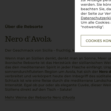
zur Anzeige pers
werden. Sie könn
beachten Sie, da
der Seite zur Ve
Datenschutzerk
Um alle Cookies 
Über die Rebsorte
"notwendig".
Nero d'Avola
COOKIES KON
Der Geschmack von Sicilia – fruchtig, kraftvoll, authentisch
Wenn man an Sizilien denkt, denkt man an Sonne, Meer 
ikonische Rebsorte ist das Herzstück der sizilianischen We
das den mediterranen Spirit in jeder Flasche einfängt. Urs
sonnendurchfluteten Region um Avola, hat sich der
Nero d
verbreitet und verkörpert heute den Inbegriff des südital
Schluck ist wie eine Reise durch die mediterrane Landschaf
Intensität. Egal ob pur oder als elegante Cuvée, dieser W
Siziliens direkt auf den Tisch –
Salute!
Mehr Weine der Rebsorte Nero d'Avola