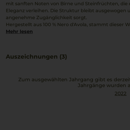
mit sanften Noten von Birne und Steinfrüchten, die
Eleganz verleihen. Die Struktur bleibt ausgewogen un
angenehme Zugänglichkeit sorgt.
Hergestellt aus 100 % Nero d'Avola, stammt dieser We
den Richtlinien der Sicilia DOC. Er überzeugt durch 
Mehr lesen
saftiges Mundgefühl, das sowohl solo als auch zu wü
harmonisch passt. Besonders gut ergänzt er Orecchi
verleiht dabei ein unverwechselbares sizilianisches
Auszeichnungen (3)
Zum ausgewählten Jahrgang gibt es derzei
Jahrgänge wurden a
2022