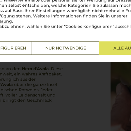
onalisierter Inhalte oder personalisierter Werbung auf Drittse
en selbst entscheiden, welche Kategorien Sie zulassen möch
ss auf Basis Ihrer Einstellungen womöglich nicht mehr alle Fu
rfügung stehen. Weitere Informationen finden Sie in unserer
lärung
.
abzulehnen, wählen Sie unter "Cookies konfigurieren" ausschl
FIGURIEREN
NUR NOTWENDIGE
ALLE A
und an den
Nero d'Avola
. Diese
inwelt, ein wahres Kraftpaket,
prünglich aus der
'Avola
über die ganze Insel
ienischen Rotweins. Jeder
t, voller Leidenschaft und
ein bringt den Geschmack