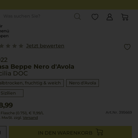
st
r
menü
ppen
Jetzt bewerten
022
asa Beppe Nero d'Avola
cilia DOC
albtrocken, fruchtig & weich
Nero d'Avola
Sizilien
8,99
Art.Nr. 395669
 Flasche (0.75l),
€ 11,99
/L
l. MwSt. zzgl.
Versand
IN DEN WARENKORB