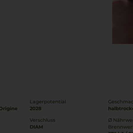
Lagerpotential
Geschma
Origine
2028
halbtrock
Verschluss
Ø Nährwer
DIAM
Brennwer