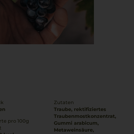
ck
Zutaten
en
Traube, rektifiziertes
Traubenmostkonzentrat,
te pro 100g
Gummi arabicum,
t
Metaweinsäure,