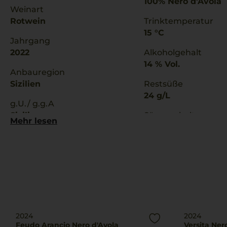
100% Nero d'Avola
Weinart
Rotwein
Trinktemperatur
15 °C
Jahrgang
2022
Alkoholgehalt
14 % Vol.
Anbauregion
Sizilien
Restsüße
24 g/L
g.U./ g.g.A
Sicilia
Säuregehalt
Mehr lesen
6,1 g/L
2024
2024
Feudo Arancio Nero d'Avola
Versita Ner