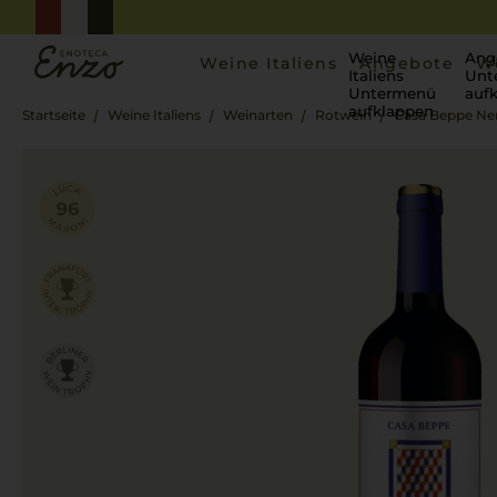
Weine
Ang
Weine Italiens
Angebote
W
Italiens
Unt
Untermenü
auf
aufklappen
Startseite
Weine Italiens
Weinarten
Rotwein
Casa Beppe Ner