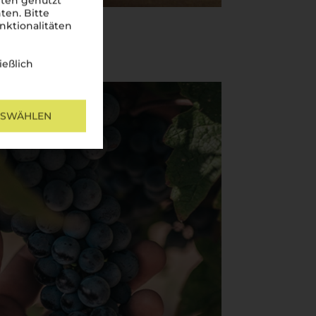
iten genutzt
ten. Bitte
nktionalitäten
ießlich
USWÄHLEN