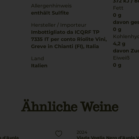
372 kJ / 8
Allergenhinweis
Fett
enthält Sulfite
0 g
davon ges
Hersteller / Importeur
0 g
Imbottigliato da ICQRF TP
Kohlenhy
7335 IT per conto Riolite Vini,
4,2 g
Greve in Chianti (FI), Italia
davon Zuc
Eiweiß
Land
0 g
Italien
Salz
Füllmenge
0 g
0,75 L
Ähnliche Weine
2024
o d'Avola
Viada Voglia Nero d’Avola 