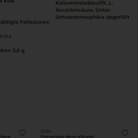
8 kcal
Kaliummetabisulfit, L-
Ascorbinsäure. Unter
Schutzatmosphäre abgefüllt
ättigte Fettsäuren:
drate
ker: 2,6 g
2024
Vigne
Sherazade Nero d'Avola