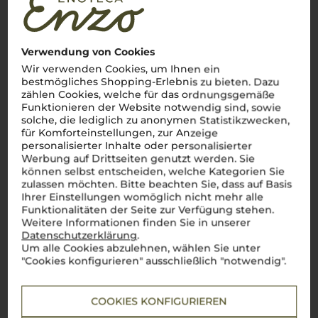
Apulien
Fruchtige, kraftvolle Weine mit unverkennbarer
süditalienischer Note
Verwendung von Cookies
Ah, la
Puglia
! Diese sonnenverwöhnte Region im tiefen
Wir verwenden Cookies, um Ihnen ein
Süden Italiens, wo die Leidenschaft für den Weinbau so tief
bestmögliches Shopping-Erlebnis zu bieten. Dazu
verwurzelt ist wie die alten Olivenbäume. Hier, wo die Sonne
zählen Cookies, welche für das ordnungsgemäße
golden scheint und der
Mezzogiorno
seinen vollen Ausdruck
findet, entstehen Weine, die genauso charaktervoll sind wie
Funktionieren der Website notwendig sind, sowie
das Land selbst. Von Salento bis Castel del Monte –
Puglia
ist
solche, die lediglich zu anonymen Statistikzwecken,
das Herzstück für autochthone Rebsorten wie
Primitivo
und
für Komforteinstellungen, zur Anzeige
Negroamaro
. Ein Primitivo di Manduria? Einfach
bellisimo
! Mit
personalisierter Inhalte oder personalisierter
seiner kräftigen Struktur und den intensiven Aromen erzählt
Werbung auf Drittseiten genutzt werden. Sie
er Geschichten von warmen Sommernächten und dem Duft
können selbst entscheiden, welche Kategorien Sie
der Macchia. Diese Weine, die Fruchtigkeit, Würze und eine
zulassen möchten. Bitte beachten Sie, dass auf Basis
unverkennbare Mineralität in sich vereinen, sind wie ein
Ihrer Einstellungen womöglich nicht mehr alle
Schluck Süditalien.
Perfetto
für alle, die den unverfälschten
Geschmack der
Puglia
entdecken möchten – ein Genuss, der
Funktionalitäten der Seite zur Verfügung stehen.
die Seele berührt.
Weitere Informationen finden Sie in unserer
Datenschutzerklärung
.
Mehr Weine aus Apulien
Um alle Cookies abzulehnen, wählen Sie unter
"Cookies konfigurieren" ausschließlich "notwendig".
COOKIES KONFIGURIEREN