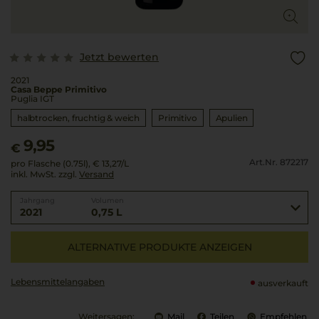
Jetzt bewerten
2021
Casa Beppe Primitivo
Puglia IGT
halbtrocken, fruchtig & weich
Primitivo
Apulien
9,95
€
Art.Nr. 872217
pro Flasche (0.75l),
€ 13,27
/L
inkl. MwSt. zzgl.
Versand
Jahrgang
Volumen
2021
0,75 L
ALTERNATIVE PRODUKTE ANZEIGEN
Lebensmittel­angaben
ausverkauft
Weitersagen:
Mail
Teilen
Empfehlen