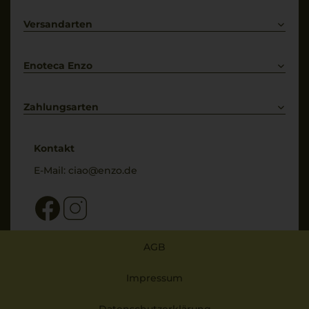
Lieferkonditionen
Primitivo
Kontakt
Versandarten
Bestellung widerrufen
Enoteca Enzo
Über uns
Bewertungs-Richtlinien
Zahlungsarten
* Preisangaben inkl. gesetzl. MwSt. und zzgl. Service- & Versandkosten
Kontakt
E-Mail:
ciao@enzo.de
AGB
Impressum