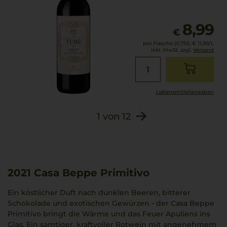
8,99
€
pro Flasche (0.75l),
€ 11,99
/L
inkl. MwSt. zzgl.
Versand
Lebensmittel­angaben
1
von
12
2021
Casa Beppe Primitivo
Ein köstlicher Duft nach dunklen Beeren, bitterer
Schokolade und exotischen Gewürzen - der Casa Beppe
Primitivo bringt die Wärme und das Feuer Apuliens ins
Glas. Ein samtiger, kraftvoller Rotwein mit angenehmem