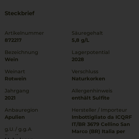
Steckbrief
Artikelnummer
Säuregehalt
872217
5,8 g/L
Bezeichnung
Lagerpotential
Wein
2028
Weinart
Verschluss
Rotwein
Naturkorken
Jahrgang
Allergenhinweis
2021
enthält Sulfite
Anbauregion
Hersteller / Importeur
Apulien
Imbottigliato da ICQRF
IT/BR 3679 Cellino San
g.U./ g.g.A
Marco (BR) Italia per
Puglia
conto Riolite Vini, Greve