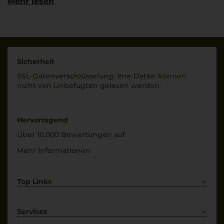
Mehr lesen
in Chianti (FI), Italia
Rebsorten
100% Primitivo
Land
Italien
Trinktemperatur
18 °C
Füllmenge
Sicherheit
0,75 L
SSL-Daten­verschlüs­selung: Ihre Daten können
Alkoholgehalt
nicht von Unbe­fugten gelesen werden.
13 % Vol.
Geschmack
halbtrocken
Restsüße
10 g/L
Hervorragend
Über 10.000 Bewertungen auf
Mehr Informationen
Top Links
Rotwein
Weißwein
Services
Prosecco