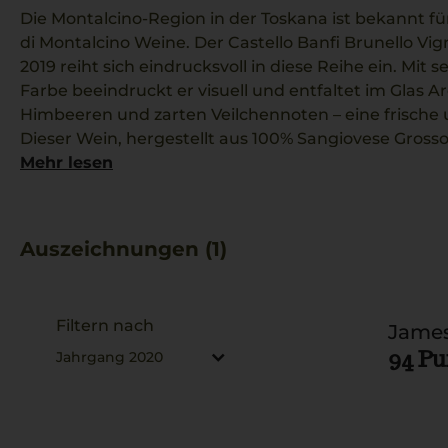
Die Montalcino-Region in der Toskana ist bekannt f
di Montalcino Weine. Der Castello Banfi Brunello V
2019 reiht sich eindrucksvoll in diese Reihe ein. Mit 
Farbe beeindruckt er visuell und entfaltet im Glas 
Himbeeren und zarten Veilchennoten – eine frische
Dieser Wein, hergestellt aus 100% Sangiovese Grosso,
Struktur, die durch den 24-monatigen Ausbau in Bar
Mehr lesen
wird. Banfi, das angesehene Weingut, wurde 2025 vo
gewürdigt. Als Essensbegleitung harmoniert ein Oss
Aromen, die das fruchtige und florale Profil des Bru
Auszeichnungen (1)
hervorheben, was die toskanische Lebensfreude in j
Filtern nach
James
94 P
Jahrgang 2020