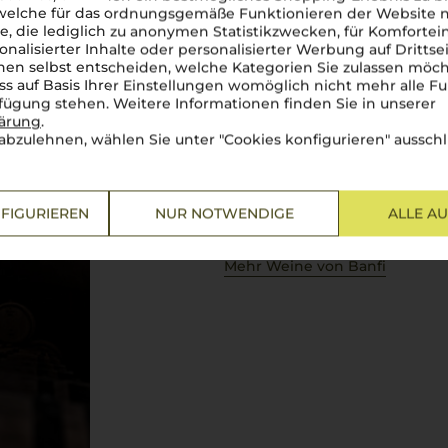
 welche für das ordnungsgemäße Funktionieren der Website
he, die lediglich zu anonymen Statistikzwecken, für Komfortei
Banfi
onalisierter Inhalte oder personalisierter Werbung auf Drittse
en selbst entscheiden, welche Kategorien Sie zulassen möch
ss auf Basis Ihrer Einstellungen womöglich nicht mehr alle Fu
Vom Brunello bis Vermentino –
rfügung stehen. Weitere Informationen finden Sie in unserer
lärung
.
Banfi
steht für toskanische Sp
abzulehnen, wählen Sie unter "Cookies konfigurieren" ausschl
Seit den 1970er Jahren bringt
feste Größe im italienischen 
Montalcino
oder der frische
Ve
Potenzial des toskanischen Ter
FIGURIEREN
NUR NOTWENDIGE
ALLE A
schaffen, die Kenner und Wein
Stück
Toskana
, ein Erlebnis 
Mehr Weine von Banfi