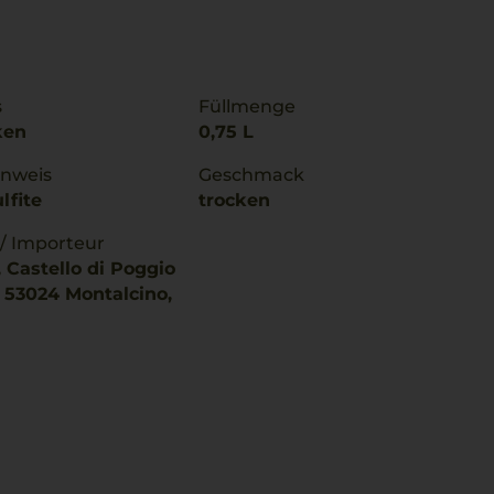
s
Füllmenge
ken
0,75 L
inweis
Geschmack
lfite
trocken
 / Importeur
 Castello di Poggio
, 53024 Montalcino,