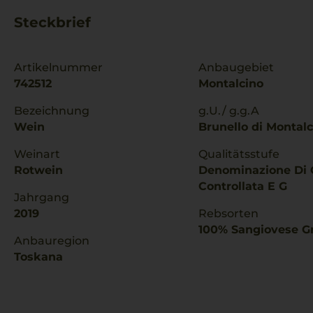
Steckbrief
Artikelnummer
Anbaugebiet
742512
Montalcino
Bezeichnung
g.U./ g.g.A
Wein
Brunello di Montal
Weinart
Qualitätsstufe
Rotwein
Denominazione Di 
Controllata E G
Jahrgang
2019
Rebsorten
100% Sangiovese G
Anbauregion
Toskana