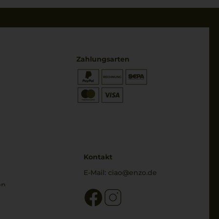
Zahlungsarten
* Preisangaben inkl. gesetzl. MwSt.
und zzgl. Service- & Versandkosten
Kontakt
E-Mail:
ciao@enzo.de
en