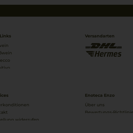
Links
Versandarten
wein
ßwein
secco
itivo
ices
Enoteca Enzo
erkonditionen
Über uns
takt
Bewertungs-Richtlini
ellung widerrufen