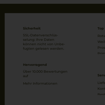
Sicherheit
Top 
SSL-Daten­verschlüs­
Rot
selung: Ihre Daten
Wei
können nicht von Unbe­
Pro
fugten gelesen werden.
Prim
Hervorragend
Über 10.000 Bewertungen
Serv
auf
Lief
Mehr Informationen
Kon
Best