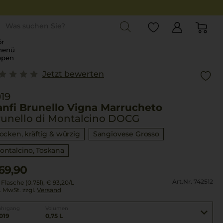
st
r
menü
ppen
Jetzt bewerten
19
anfi Brunello Vigna Marrucheto
runello di Montalcino DOCG
rocken, kräftig & würzig
Sangiovese Grosso
ontalcino
Toskana
69,90
Art.Nr. 742512
 Flasche (0.75l),
€ 93,20
/L
l. MwSt. zzgl.
Versand
ahrgang
Volumen
019
0,75 L