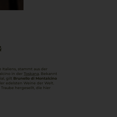
G
 Italiens, stammt aus der
lcino in der
Toskana
. Bekannt
al, gilt
Brunello di Montalcino
der edelsten Weine der Welt.
Traube hergesellt, die hier