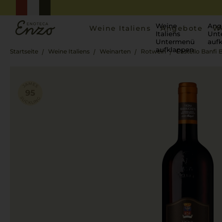
Weine
Ang
Weine Italiens
Angebote
W
Italiens
Unt
Untermenü
auf
aufklappen
Startseite
Weine Italiens
Weinarten
Rotwein
Castello Banfi