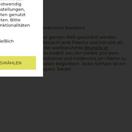
 notwendig
nstellungen,
iten genutzt
ten. Bitte
nktionalitäten
 Banfi verkörpert toskanische Exzellenz
itzenweine, die auf der ganzen Welt geschätzt werden.
ießlich
 dieses Weingut
exzellenza
in jede Flasche und hat sich als
Weinbau etabliert. Ob der weltberühmte
Brunello di
rmentino
– jeder Wein erzählt von der Vielfalt und dem
roirs.
Banfi
vereint
tradizione
und
modernità
, um Weine zu
USWÄHLEN
liebhaber gleichermaßen begeistern. Jeder Schluck ist ein
von Geschmack und Eleganz.
Salute
!