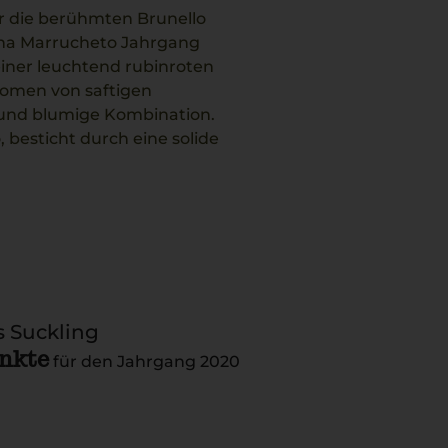
ür die berühmten Brunello
igna Marrucheto Jahrgang
seiner leuchtend rubinroten
Aromen von saftigen
 und blumige Kombination.
 besticht durch eine solide
rique-Fässern verstärkt
n Falstaff mit 91 Punkten
o Buco mit seinen reichen
nello unterstützen und
eder Flasche widerspiegelt.
 Suckling
unkte
für den Jahrgang 2020