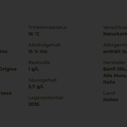
Trinktemperatur
Verschlus
16 °C
Naturkor
Alkoholgehalt
Allergenh
cino
15 % Vol.
enthält Su
Restsüße
Hersteller
Origine
1 g/L
Banfi SRL,
Alle Mura
Säuregehalt
Italia
5,7 g/L
rosso
Land
Lagerpotential
Italien
2035