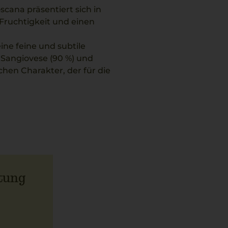
oscana präsentiert sich in
Fruchtigkeit und einen
ne feine und subtile
Sangiovese (90 %) und
chen Charakter, der für die
 Stil dieses Weins. Die
fass aus und bewahrt
u knuspriger Pizza
tung