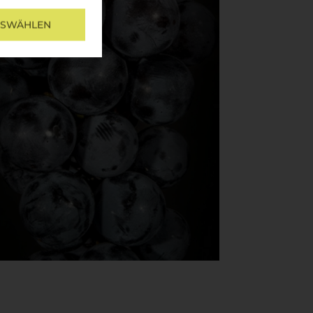
USWÄHLEN