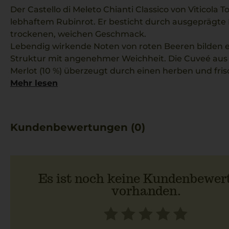
Der Castello di Meleto Chianti Classico von Viticola T
lebhaftem Rubinrot. Er besticht durch ausgeprägte 
trockenen, weichen Geschmack.
Lebendig wirkende Noten von roten Beeren bilden ei
Struktur mit angenehmer Weichheit. Die Cuveé aus 
Merlot (10 %) überzeugt durch einen herben und fris
Toskana typisch ist.
Mehr lesen
Jedes Anbaujahr im Chianti Classico Gebiet prägt den
klare und authentische Note kommt ohne Barrique
elegante Finesse. Dieser Wein passt hervorragend z
Kundenbewertungen (0)
Margherita mit cremigem Mozzarella.
Es ist noch keine Kundenbewer
vorhanden.