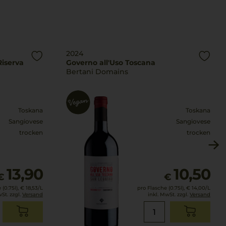
2024
Riserva
Governo all'Uso Toscana
Bertani Domains
Toskana
Toskana
Sangiovese
Sangiovese
trocken
trocken
13,90
10,50
€
€
(0.75l),
€ 18,53
/L
pro Flasche (0.75l),
€ 14,00
/L
wSt. zzgl.
Versand
inkl. MwSt. zzgl.
Versand