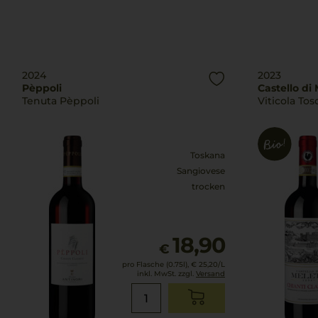
2024
2023
Pèppoli
Castello di
Tenuta Pèppoli
Viticola To
Toskana
Sangiovese
trocken
18,90
€
pro Flasche (0.75l),
€ 25,20
/L
inkl. MwSt. zzgl.
Versand