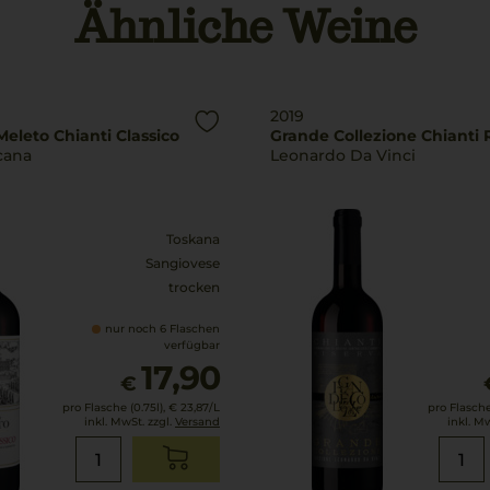
Ähnliche Weine
2019
 Meleto Chianti Classico
Grande Collezione Chianti 
scana
Leonardo Da Vinci
Toskana
Sangiovese
trocken
nur noch 6 Flaschen
verfügbar
17,90
€
pro Flasche (0.75l),
€ 23,87
/L
pro Flasche 
inkl. MwSt. zzgl.
Versand
inkl. M