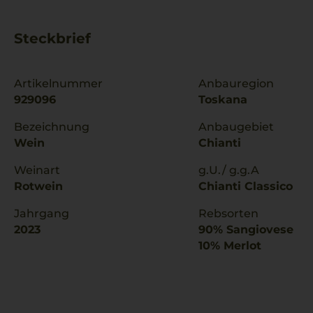
Steckbrief
Artikelnummer
Anbauregion
929096
Toskana
Bezeichnung
Anbaugebiet
Wein
Chianti
Weinart
g.U./ g.g.A
Rotwein
Chianti Classico
Jahrgang
Rebsorten
2023
90% Sangiovese
10% Merlot