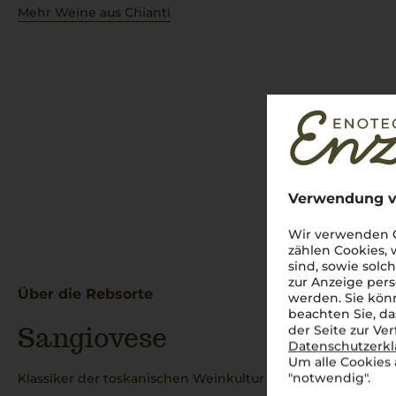
Mehr Weine aus Chianti
Verwendung v
Wir verwenden C
zählen Cookies,
sind, sowie solc
zur Anzeige pers
Über die Rebsorte
werden. Sie könn
beachten Sie, da
Sangiovese
der Seite zur Ve
Datenschutzerk
Um alle Cookies 
"notwendig".
Klassiker der toskanischen Weinkultur – elegant, vielseit