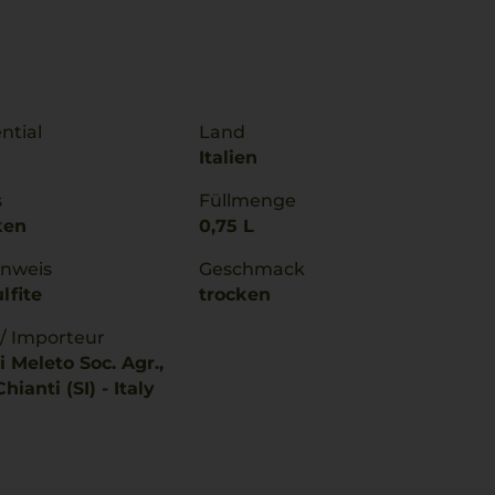
ntial
Land
Italien
s
Füllmenge
ken
0,75 L
inweis
Geschmack
lfite
trocken
 / Importeur
i Meleto Soc. Agr.,
hianti (SI) - Italy