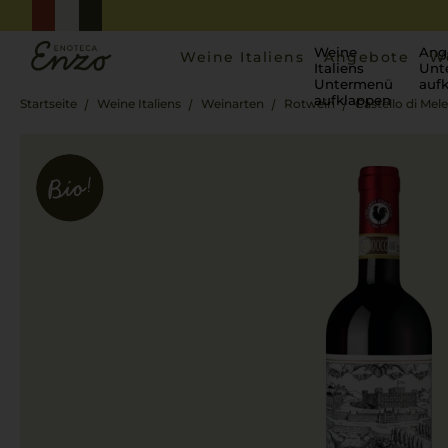
Weine
Ang
Weine Italiens
Angebote
W
Italiens
Unt
Untermenü
auf
aufklappen
Startseite
Weine Italiens
Weinarten
Rotwein
Castello di Mel