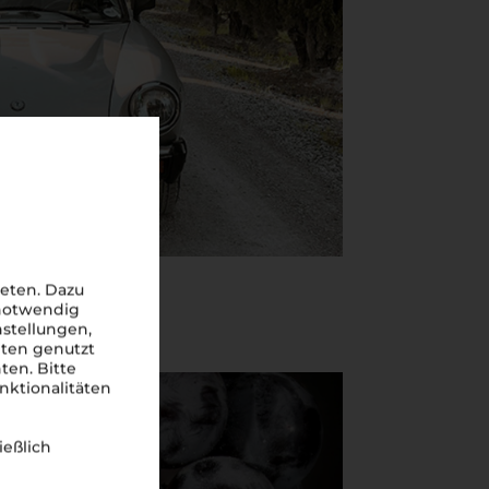
eten. Dazu
 notwendig
nstellungen,
iten genutzt
ten. Bitte
nktionalitäten
ießlich