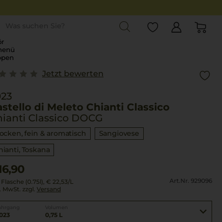
st
r
menü
ppen
Jetzt bewerten
023
stello di Meleto Chianti Classico
ianti Classico DOCG
rocken, fein & aromatisch
Sangiovese
hianti
Toskana
16,90
Art.Nr. 929096
 Flasche (0.75l),
€ 22,53
/L
l. MwSt. zzgl.
Versand
ahrgang
Volumen
023
0,75 L