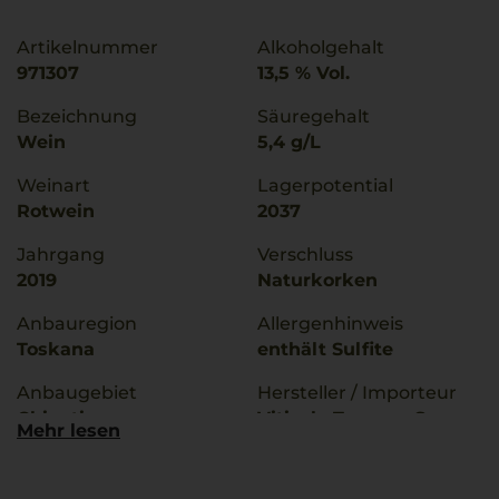
Artikelnummer
Alkoholgehalt
971307
13,5 % Vol.
Bezeichnung
Säuregehalt
Wein
5,4 g/L
Weinart
Lagerpotential
Rotwein
2037
Jahrgang
Verschluss
2019
Naturkorken
Anbauregion
Allergenhinweis
Toskana
enthält Sulfite
Anbaugebiet
Hersteller / Importeur
Chianti
Viticola Toscana Soc.
Mehr lesen
Agr., Gaiole in Chianti
g.U./ g.g.A
(SI) - Italy
Chianti Classico