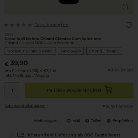
Jetzt bewerten
2019
Castello di Meleto Chianti Classico Gran Selezione
Chianti Classico DOCG Gran Selezione
trocken, fruchtig & weich
Sangiovese
Chianti
Toskana
39,90
€
Art.Nr. 971307
pro Flasche (0.75l),
€ 53,20
/L
inkl. MwSt. zzgl.
Versand
IN DEN WARENKORB
Lebensmittel­angaben
Sofort lieferbar
Weitersagen:
Mail
Teilen
Empfehlen
Kostenfreie Lieferung ab 80€ Bestellwert