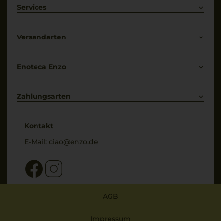
Weißwein
Services
Prosecco
Lieferkonditionen
Primitivo
Kontakt
Versandarten
Bestellung widerrufen
Enoteca Enzo
Über uns
Bewertungs-Richtlinien
Zahlungsarten
* Preisangaben inkl. gesetzl. MwSt. und zzgl. Service- & Versandkosten
Kontakt
E-Mail:
ciao@enzo.de
AGB
Impressum