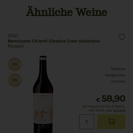
Land
Ähnliche Weine
Qualitätsstufe
Italien
Denominazione Di
Origine Controllata E G
Füllmenge
0,75 L
Rebsorten
2020
100% Sangiovese
Geschmack
Roncicone Chianti Classico Gran Selezione
Ricasoli
trocken
Trinktemperatur
18 °C
Toskana
Sangiovese
trocken
58,90
€
pro Flasche (0.75l),
€ 78,53
/L
inkl. MwSt. zzgl.
Versand