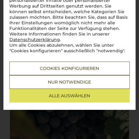
personalisierter Inhalte oder personalisierter
Werbung auf Drittseiten genutzt werden. Sie
Klassiker der toskanischen Weinkultur – elegant, vielseitig
und unverwechselbar
können selbst entscheiden, welche Kategorien Sie
zulassen möchten. Bitte beachten Sie, dass auf Basis
Sangiovese
, tief verwurzelt in den sanften Hügeln der
Ihrer Einstellungen womöglich nicht mehr alle
Toskana, ist der Inbegriff italienischer Weintradition. Mit
Funktionalitäten der Seite zur Verfügung stehen.
seinen Aromen von reifen Kirschen, feinen Kräutern und einer
Weitere Informationen finden Sie in unserer
eleganten Würze spiegelt er die Vielfalt und Schönheit der
Datenschutzerklärung
.
Region wider. Dieser
vino rosso
entfaltet am Gaumen eine
Um alle Cookies abzulehnen, wählen Sie unter
ausgewogene Struktur, die ihn zu einem vielseitigen
Begleiter macht – sei es zu einer herzhaften
Pappa al
"Cookies konfigurieren" ausschließlich "notwendig".
Pomodoro
, einem zarten
Arrosto
oder einem würzigen
Pecorino. Jeder Schluck bringt das Lebensgefühl der Toskana
direkt auf den Tisch. Ein
bicchiere di Sangiovese
– und man
COOKIES KONFIGURIEREN
ist mitten im Herzen Italiens.
Cin cin!
Mehr Weine der Rebsorte Sangiovese
NUR NOTWENDIGE
ALLE AUSWÄHLEN