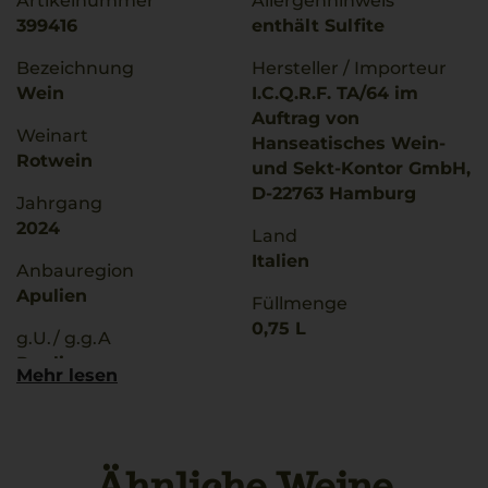
Artikelnummer
Allergenhinweis
399416
enthält Sulfite
Bezeichnung
Hersteller / Importeur
Wein
I.C.Q.R.F. TA/64 im
Auftrag von
Weinart
Hanseatisches Wein-
Rotwein
und Sekt-Kontor GmbH,
D-22763 Hamburg
Jahrgang
2024
Land
Italien
Anbauregion
Apulien
Füllmenge
0,75 L
g.U./ g.g.A
Puglia
Geschmack
Mehr lesen
trocken
Qualitätsstufe
Indicazione Geografica
Ø Nährwerte pro 100g
Protetta
Brennwert
Ähnliche Weine