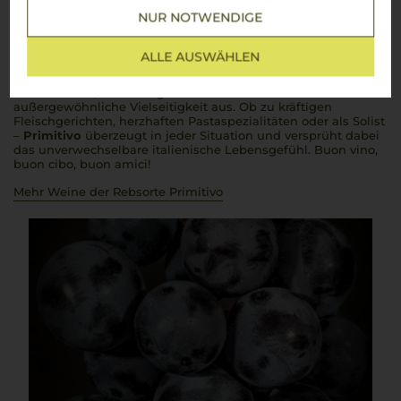
Die Essenz Apuliens – intensiv, fruchtig und voller Charakter
NUR NOTWENDIGE
Primitivo
, eine der bedeutsamsten Rebsorten Italiens,
begeistert Weinliebhaber weltweit mit ihrer intensiven
ALLE AUSWÄHLEN
Fruchtigkeit und kraftvollen Aromen. Ursprünglich aus
Kroatien stammend, zeichnet sich der Primitivo durch seine
tiefrote Farbe, reichhaltigen Geschmack und
außergewöhnliche Vielseitigkeit aus. Ob zu kräftigen
Fleischgerichten, herzhaften Pastaspezialitäten oder als Solist
–
Primitivo
überzeugt in jeder Situation und versprüht dabei
das unverwechselbare italienische Lebensgefühl.
Buon vino,
buon cibo, buon amici
!
Mehr Weine der Rebsorte Primitivo