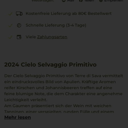
Weitersagen:
Mail
Teilen
Empfehlen
Kostenfreie Lieferung ab 80€ Bestellwert
Schnelle Lieferung (3-4 Tage)
Viele
Zahlungsarten
2024
Cielo Selvaggio Primitivo
Der Cielo Selvaggio Primitivo von Terre di Sava vermittelt
ein eindrucksvolles Bild von Apulien. Kräftige Aromen
reifer Kirschen und Johannisbeeren treffen auf eine
feine blumige Note, die dem Charakter eine angenehme
Leichtigkeit verleiht.
Am Gaumen präsentiert sich der Wein mit weichen
Tanninen, einer verspielten, runden Fülle und einem
Mehr lesen
mittleren Körper. Die Sorte Primitivo bringt in dem
warmen Klima Apuliens eine dunkle Farbe, intensive