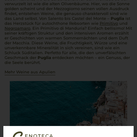
verwurzelt ist wie die alten Olivenbäume. Hier, wo die Sonne
golden scheint und der
Mezzogiorno
seinen vollen Ausdruck
findet, entstehen Weine, die genauso charaktervoll sind wie
das Land selbst. Von Salento bis Castel del Monte –
Puglia
ist
das Herzstück für autochthone Rebsorten wie
Primitivo
und
Negroamaro
. Ein Primitivo di Manduria? Einfach
bellisimo
! Mit
seiner kräftigen Struktur und den intensiven Aromen erzählt
er Geschichten von warmen Sommernächten und dem Duft
der Macchia. Diese Weine, die Fruchtigkeit, Würze und eine
unverkennbare Mineralität in sich vereinen, sind wie ein
Schluck Süditalien.
Perfetto
für alle, die den unverfälschten
Geschmack der
Puglia
entdecken möchten – ein Genuss, der
die Seele berührt.
Mehr Weine aus Apulien