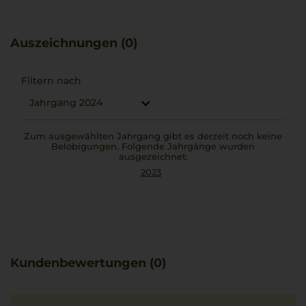
Dichte und das typische samtige Mundgefühl hervor.
Ein Rotwein, der mit seiner direkten und offenen Art zu
Gerichten wie Lasagne alla Bolognese gut passt und viel
Auszeichnungen (0)
Persönlichkeit entfaltet.
Filtern nach
Jahrgang 2024
Zum ausgewählten Jahrgang gibt es derzeit noch keine
Belobigungen. Folgende Jahrgänge wurden
ausgezeichnet:
2023
Kundenbewertungen (0)