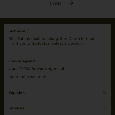
1
von
11
Sicherheit
SSL-Daten­verschlüs­selung: Ihre Daten können
nicht von Unbe­fugten gelesen werden.
Hervorragend
Über 10.000 Bewertungen auf
Mehr Informationen
Top Links
Rotwein
Weißwein
Services
Prosecco