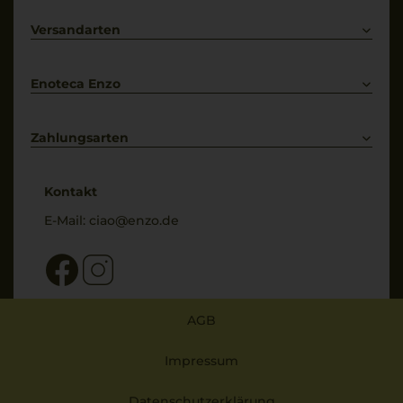
Lieferkonditionen
Primitivo
Kontakt
Versandarten
Bestellung widerrufen
Enoteca Enzo
Über uns
Bewertungs-Richtlinien
Zahlungsarten
* Preisangaben inkl. gesetzl. MwSt. und zzgl. Service- & Versandkosten
Kontakt
E-Mail:
ciao@enzo.de
AGB
Impressum
Datenschutzerklärung