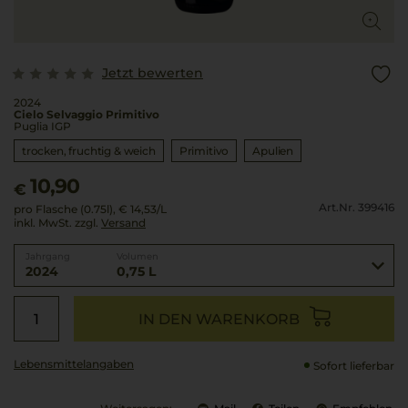
Jetzt bewerten
2024
Cielo Selvaggio Primitivo
Puglia IGP
trocken, fruchtig & weich
Primitivo
Apulien
10,90
€
Art.Nr. 399416
pro Flasche (0.75l),
€ 14,53
/L
inkl. MwSt. zzgl.
Versand
Jahrgang
Volumen
2024
0,75 L
IN DEN WARENKORB
Lebensmittel­angaben
Sofort lieferbar