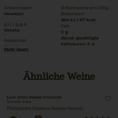
Anbauregion
Ø Nährwerte pro 100g
Venetien
Brennwert
284 kJ / 67 kcal
g.U./ g.g.A
Fett
Veneto
0 g
davon gesättigte
Rebsorten
Fettsäuren: 0 g
60% Merlot
Mehr lesen
Kohlenhydrate
40% Cabernet
1,4 g
Sauvignon
davon Zucker: 1,4 g
Eiweiß
Trinktemperatur
Ähnliche Weine
0 g
6 °C
Salz
Alkoholgehalt
0 g
11 % Vol.
Zutaten
Leon d'Oro Rosato Frizzante
Restsüße
Schenk Italia
Trauben (Rohstoff),
14 g/L
Prickelnder Prosecco Rosato Genuss
rektifizierter
konzentrierter Most
Säuregehalt