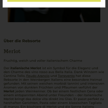
Über die Rebsorte
Merlot
Fruchtig, weich und voller italienischem Charme
Der
italienische Merlot
ist ein Symbol für die Eleganz und
den Charme des
vino rosso
aus
Bella Italia
. Dank Winzern wie
Cantina Tollo,
Feudo Arancio
und
Torrevento
hat diese
Rebsorte in den Weinbergen Italiens eine besondere Heimat
gefunden. Mit seinen weichen
morbidi tannini
und intensiven
Aromen von dunklen Früchten und Pflaumen verführt der
Merlot
jeden Weinkenner. Ob bei einem festlichen
Cena
oder
einem entspannten Abend unter Freunden – der
italienische
Merlot
bringt das
dolce vita
direkt ins Glas. Er passt perfekt zu
herzhaften Gerichten, Pasta oder einem klassischen
Tagliata
di manzo
. Ein
bicchiere di Merlot
und die Sonne Italiens