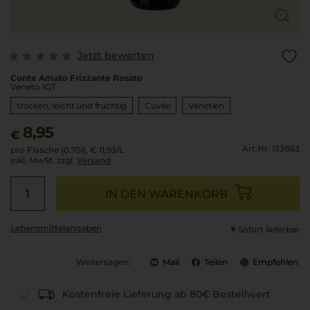
Jetzt bewerten
Conte Amato Frizzante Rosato
Veneto IGT
trocken, leicht und fruchtig
Cuvée
Venetien
8,95
€
Art.Nr. 133863
pro Flasche (0.75l),
€ 11,93
/L
inkl. MwSt. zzgl.
Versand
IN DEN WARENKORB
Lebensmittel­angaben
Sofort lieferbar
Weitersagen:
Mail
Teilen
Empfehlen
Kostenfreie Lieferung ab 80€ Bestellwert