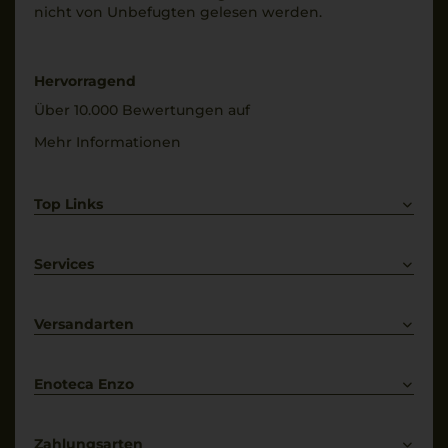
nicht von Unbe­fugten gelesen werden.
Hervorragend
Über 10.000 Bewertungen auf
Mehr Informationen
Top Links
Rotwein
Weißwein
Services
Prosecco
Lieferkonditionen
Primitivo
Kontakt
Versandarten
Bestellung widerrufen
Enoteca Enzo
Über uns
Bewertungs-Richtlinien
Zahlungsarten