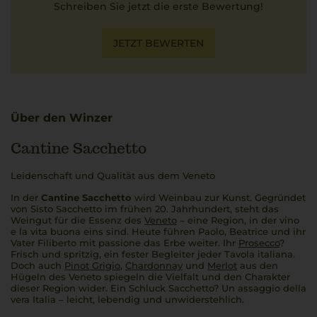
Schreiben Sie jetzt die erste Bewertung!
JETZT BEWERTEN
Über den Winzer
Cantine Sacchetto
Leidenschaft und Qualität aus dem Veneto
In der
Cantine Sacchetto
wird Weinbau zur Kunst. Gegründet
von Sisto Sacchetto im frühen 20. Jahrhundert, steht das
Weingut für die Essenz des
Veneto
– eine Region, in der
vino
e la vita buona
eins sind. Heute führen Paolo, Beatrice und ihr
Vater Filiberto mit
passione
das Erbe weiter. Ihr
Prosecco
?
Frisch und spritzig, ein fester Begleiter jeder
Tavola italiana
.
Doch auch
Pinot Grigio
,
Chardonnay
und
Merlot
aus den
Hügeln des Veneto spiegeln die Vielfalt und den Charakter
dieser Region wider. Ein Schluck Sacchetto?
Un assaggio della
vera Italia
– leicht, lebendig und unwiderstehlich.