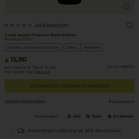
Jetzt bewerten
Conte Amato Prosecco Black Edition
Prosecco DOC
trocken, aromatisch & frisch
Glera
Venetien
15,90
€
Art.Nr. 699024
pro Flasche (0.75l),
€ 21,20
/L
inkl. MwSt. zzgl.
Versand
ALTERNATIVE PRODUKTE ANZEIGEN
Lebensmittel­angaben
ausverkauft
Weitersagen:
Mail
Teilen
Empfehlen
Kostenfreie Lieferung ab 80€ Bestellwert