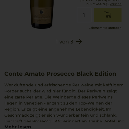
pro Flasche (0.75l),
€ 14,53
/L
inkl. MwSt. zzgl.
Versand
Lebensmittel­angaben
1
von
3
Conte Amato Prosecco Black Edition
Wer duftende und erfrischende Perlweine mit kräftigem
Körper sucht, der wird hier fündig. Der Perlwein zeigt
eine zarte Perlage. Die Weinberge dieses Perlweins
liegen in Venetien - er zählt zu den Top-Weinen der
Region. Er zeigt eine angenehme Lebendigkeit. Im
Geschmack zeigt er sich wunderbar fein und schlank.
Der Duft des Prosecco DOC erinnert an Traube, Apfel und
Mehr lesen
Pfirsich. Und noch mehr bietet er an: So integrieren sich