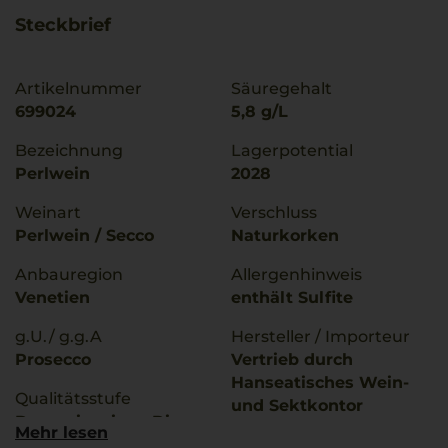
Steckbrief
Artikelnummer
Säuregehalt
699024
5,8 g/L
Bezeichnung
Lagerpotential
Perlwein
2028
Weinart
Verschluss
Perlwein / Secco
Naturkorken
Anbauregion
Allergenhinweis
Venetien
enthält Sulfite
g.U./ g.g.A
Hersteller / Importeur
Prosecco
Vertrieb durch
Hanseatisches Wein-
Qualitätsstufe
und Sektkontor
Denominazione Di
Hawesko GmbH, D -
Mehr lesen
Origine Controllata