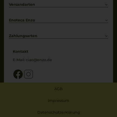
Primitivo
Kontakt
Versandarten
Bestellung widerrufen
Enoteca Enzo
Über uns
Bewertungs-Richtlinien
Zahlungsarten
* Preisangaben inkl. gesetzl. MwSt. und zzgl. Service- & Versandkosten
Kontakt
E-Mail:
ciao@enzo.de
AGB
Impressum
Datenschutzerklärung