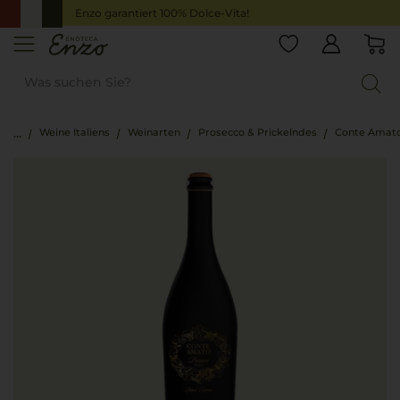
Enzo garantiert 100% Dolce-Vita!
Weine Italiens
Weinarten
Prosecco & Prickelndes
Conte Amato