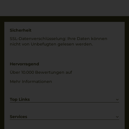
22763 Hamburg;
Imbottigliato da
Rebsorten
Sacchetto srl -
100% Glera
Trebaseleghe - Italia
Trinktemperatur
Sicherheit
Land
8 °C
SSL-Daten­verschlüs­selung: Ihre Daten können
Italien
nicht von Unbe­fugten gelesen werden.
Alkoholgehalt
Füllmenge
11 % Vol.
0,75 L
Restsüße
Hervorragend
Geschmack
13 g/L
Über 10.000 Bewertungen auf
trocken
Mehr Informationen
Top Links
Rotwein
Weißwein
Services
Prosecco
Lieferkonditionen