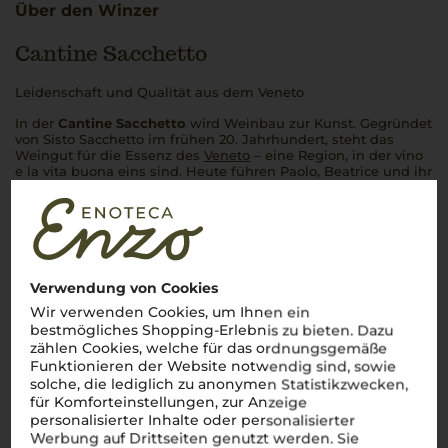
Über den Winzer
Cantine Sacchetto
Leidenschaft und Qualität aus dem Veneto
In der
Cantine Sacchetto
wird Weinbau zur Kunst. Gegründet
von Sisto Sacchetto im frühen 20. Jahrhundert, steht das
Weingut für die Essenz des
Veneto
– eine Region, in der
vino
e la vita buona
eins sind. Heute führen Paolo, Beatrice und ihr
Vater Filiberto mit
passione
das Erbe weiter. Ihr
Prosecco
?
Frisch und spritzig, ein fester Begleiter jeder
Tavola italiana
.
Doch auch
Pinot Grigio
,
Chardonnay
und
Merlot
aus den
Hügeln des Veneto spiegeln die Vielfalt und den Charakter
dieser Region wider. Ein Schluck Sacchetto?
Un assaggio della
vera Italia
– leicht, lebendig und unwiderstehlich.
Verwendung von Cookies
Mehr Weine von Cantine Sacchetto
Wir verwenden Cookies, um Ihnen ein
bestmögliches Shopping-Erlebnis zu bieten. Dazu
zählen Cookies, welche für das ordnungsgemäße
Funktionieren der Website notwendig sind, sowie
solche, die lediglich zu anonymen Statistikzwecken,
für Komforteinstellungen, zur Anzeige
personalisierter Inhalte oder personalisierter
Werbung auf Drittseiten genutzt werden. Sie