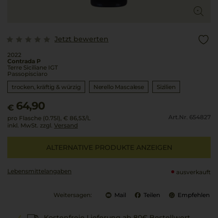
Jetzt bewerten
2022
Contrada P
Terre Siciliane IGT
Passopisciaro
trocken, kräftig & würzig
Nerello Mascalese
Sizilien
64,90
€
Art.Nr. 654827
pro Flasche (0.75l),
€ 86,53
/L
inkl. MwSt. zzgl.
Versand
ALTERNATIVE PRODUKTE ANZEIGEN
Lebensmittel­angaben
ausverkauft
Weitersagen:
Mail
Teilen
Empfehlen
Kostenfreie Lieferung ab 80€ Bestellwert