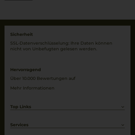
Rebsorten
Füllmenge
100% Nerello Mascalese
0,75 L
Trinktemperatur
Geschmack
16 °C
trocken
Sicherheit
SSL-Daten­verschlüs­selung: Ihre Daten können
Alkoholgehalt
nicht von Unbe­fugten gelesen werden.
15 % Vol.
Hervorragend
Über 10.000 Bewertungen auf
Mehr Informationen
Top Links
Rotwein
Weißwein
Services
Prosecco
Lieferkonditionen