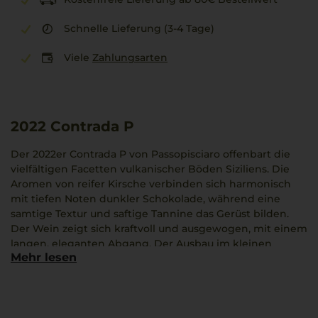
Schnelle Lieferung (3-4 Tage)
Viele
Zahlungsarten
2022
Contrada P
Der 2022er Contrada P von Passopisciaro offenbart die
vielfältigen Facetten vulkanischer Böden Siziliens. Die
Aromen von reifer Kirsche verbinden sich harmonisch
mit tiefen Noten dunkler Schokolade, während eine
samtige Textur und saftige Tannine das Gerüst bilden.
Der Wein zeigt sich kraftvoll und ausgewogen, mit einem
langen, eleganten Abgang. Der Ausbau im kleinen
Mehr lesen
Eichenfass unterstützt das ausgewogene Zusammenspiel
von sanfter Kraft und lebendiger Frische.
Diese Cuvée aus 100% Nerello Mascalese passt besonders
gut zu reichhaltigen Fleischgerichten mit Pasta.