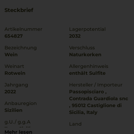
Steckbrief
Artikelnummer
Lagerpotential
654827
2032
Bezeichnung
Verschluss
Wein
Naturkorken
Weinart
Allergenhinweis
Rotwein
enthält Sulfite
Jahrgang
Hersteller / Importeur
2022
Passopisciaro ,
Contrada Guardiola snc
Anbauregion
, 95012 Castiglione di
Sizilien
Sicilia, Italy
g.U./ g.g.A
Land
Terre Siciliane
Italien
Mehr lesen