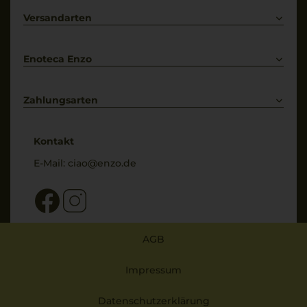
Primitivo
Kontakt
Versandarten
Bestellung widerrufen
Enoteca Enzo
Über uns
Bewertungs-Richtlinien
Zahlungsarten
* Preisangaben inkl. gesetzl. MwSt. und zzgl. Service- & Versandkosten
Kontakt
E-Mail:
ciao@enzo.de
AGB
Impressum
Datenschutzerklärung