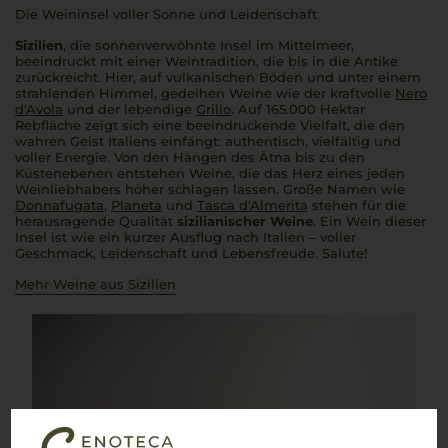
Die Weininsel voller Sonne und Leidenschaft
Sizilien
, die sonnenverwöhnte Insel im Mittelmeer,
beeindruckt mit einer Weintradition, die bis in die Antike
zurückreicht. Hier, auf vulkanischen Böden und unter einem
strahlenden Himmel, gedeihen Weine wie der kraftvolle
Nero
d'Avola
und der lebendige
Grillo
. Auf 165.000 Hektar
Rebfläche zeigt sich eine beeindruckende Vielfalt, die den
wahren Geist Italiens einfängt: authentisch, vielfältig und
voller Energie. Von den Hängen des Ätna bis zu den
Küstenebenen entstehen Weine, die das Herz eines jeden
Weinliebhabers höher schlagen lassen. Große Namen wie
Donnafugata
,
Planeta
und
Tasca d'Almerita
stehen für die
herausragende Qualität
sizilianischer Weine
. Ein Wein dieser
Insel ist wie ein kurzer Ausflug nach Italien – voller
Geschmack, Leidenschaft und Lebensfreude. Salute!
Mehr Weine aus Sizilien