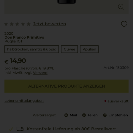
Jetzt bewerten
2020
Don Franco Primitivo
Puglia IGT
halbtrocken, samtig & üppig
Cuvée
Apulien
14,90
€
Art.Nr. 130309
pro Flasche (0.75l),
€ 19,87
/L
inkl. MwSt. zzgl.
Versand
ALTERNATIVE PRODUKTE ANZEIGEN
Lebensmittel­angaben
ausverkauft
Weitersagen:
Mail
Teilen
Empfehlen
Kostenfreie Lieferung ab 80€ Bestellwert