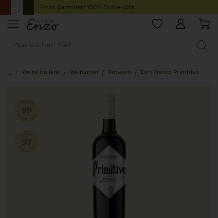
Enzo garantiert 100% Dolce-Vita!
Weine Italiens
Weinarten
Rotwein
Don Franco Primitivo