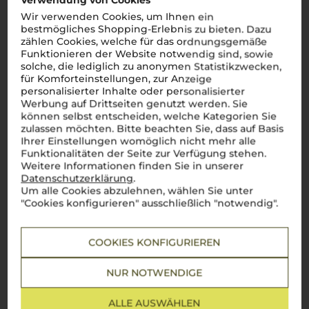
Kundenbewertung vorhanden.
Verwendung von Cookies
Wir verwenden Cookies, um Ihnen ein
bestmögliches Shopping-Erlebnis zu bieten. Dazu
zählen Cookies, welche für das ordnungsgemäße
Funktionieren der Website notwendig sind, sowie
solche, die lediglich zu anonymen Statistikzwecken,
Schreiben Sie jetzt die erste Bewertung!
für Komforteinstellungen, zur Anzeige
personalisierter Inhalte oder personalisierter
Werbung auf Drittseiten genutzt werden. Sie
JETZT BEWERTEN
können selbst entscheiden, welche Kategorien Sie
zulassen möchten. Bitte beachten Sie, dass auf Basis
Ihrer Einstellungen womöglich nicht mehr alle
Funktionalitäten der Seite zur Verfügung stehen.
Weitere Informationen finden Sie in unserer
Datenschutzerklärung
.
Über die Region
Um alle Cookies abzulehnen, wählen Sie unter
"Cookies konfigurieren" ausschließlich "notwendig".
Apulien
Fruchtige, kraftvolle Weine mit unverkennbarer
COOKIES KONFIGURIEREN
süditalienischer Note
Ah, la
Puglia
! Diese sonnenverwöhnte Region im tiefen
NUR NOTWENDIGE
Süden Italiens, wo die Leidenschaft für den Weinbau so tief
verwurzelt ist wie die alten Olivenbäume. Hier, wo die Sonne
golden scheint und der
Mezzogiorno
seinen vollen Ausdruck
ALLE AUSWÄHLEN