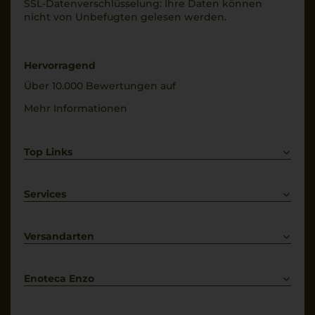
SSL-Daten­verschlüs­selung: Ihre Daten können
Füllmenge
nicht von Unbe­fugten gelesen werden.
Trinktemperatur
0,75 L
16 °C
Geschmack
Alkoholgehalt
Hervorragend
halbtrocken
14 % Vol.
Über 10.000 Bewertungen auf
Mehr Informationen
Top Links
Rotwein
Weißwein
Services
Prosecco
Lieferkonditionen
Primitivo
Kontakt
Versandarten
Bestellung widerrufen
Enoteca Enzo
Über uns