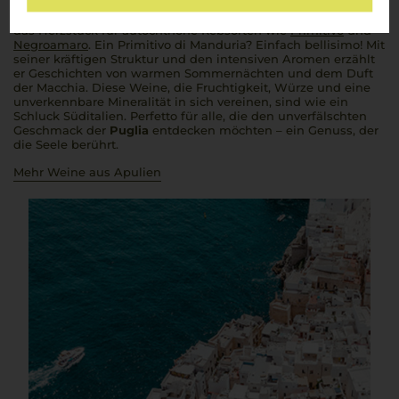
findet, entstehen Weine, die genauso charaktervoll sind wie
das Land selbst. Von Salento bis Castel del Monte –
Puglia
ist
das Herzstück für autochthone Rebsorten wie
Primitivo
und
Negroamaro
. Ein Primitivo di Manduria? Einfach
bellisimo
! Mit
seiner kräftigen Struktur und den intensiven Aromen erzählt
er Geschichten von warmen Sommernächten und dem Duft
der Macchia. Diese Weine, die Fruchtigkeit, Würze und eine
unverkennbare Mineralität in sich vereinen, sind wie ein
Schluck Süditalien.
Perfetto
für alle, die den unverfälschten
Geschmack der
Puglia
entdecken möchten – ein Genuss, der
die Seele berührt.
Mehr Weine aus Apulien