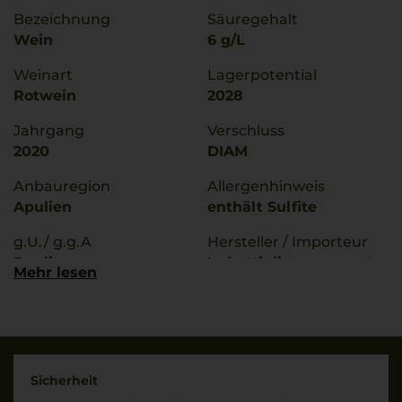
Bezeichnung
Säuregehalt
Wein
6 g/L
Weinart
Lagerpotential
Rotwein
2028
Jahrgang
Verschluss
2020
DIAM
Anbauregion
Allergenhinweis
Apulien
enthält Sulfite
g.U./ g.g.A
Hersteller / Importeur
Puglia
Imbottigliato per conto
Mehr lesen
di Riolite Vini, Greve in
Qualitätsstufe
Chianti (FI), Italia da
Indicazione Geografica
ICQRF RM/12858/IT
Tipica
Land
Rebsorten
Italien
Sicherheit
100% Primitivo nero