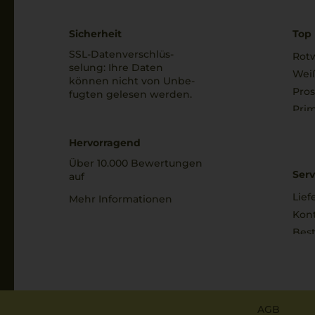
Sicherheit
Top 
SSL-Daten­verschlüs­
Rot
selung: Ihre Daten
Wei
können nicht von Unbe­
Pro
fugten gelesen werden.
Prim
Hervorragend
Über 10.000 Bewertungen
Serv
auf
Lief
Mehr Informationen
Kon
Best
AGB