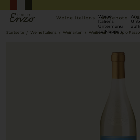
Weine
Ang
Weine Italiens
Angebote
W
Italiens
Unt
Untermenü
auf
aufklappen
Startseite
Weine Italiens
Weinarten
Weißwein
Doppio Passo 