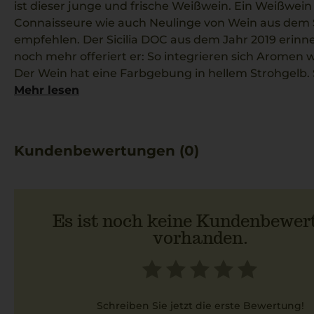
ist dieser junge und frische Weißwein. Ein Weißwein s
Connaisseure wie auch Neulinge von Wein aus dem S
empfehlen. Der Sicilia DOC aus dem Jahr 2019 erinne
noch mehr offeriert er: So integrieren sich Aromen 
Der Wein hat eine Farbgebung in hellem Strohgelb. 
Trinktemperatur ist 8 °C. Er passt zu Parma, Fisch 
Mehr lesen
oder Ricotta.
Kundenbewertungen (0)
Es ist noch keine Kundenbewer
vorhanden.
Schreiben Sie jetzt die erste Bewertung!