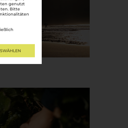
iten genutzt
ten. Bitte
nktionalitäten
ießlich
USWÄHLEN