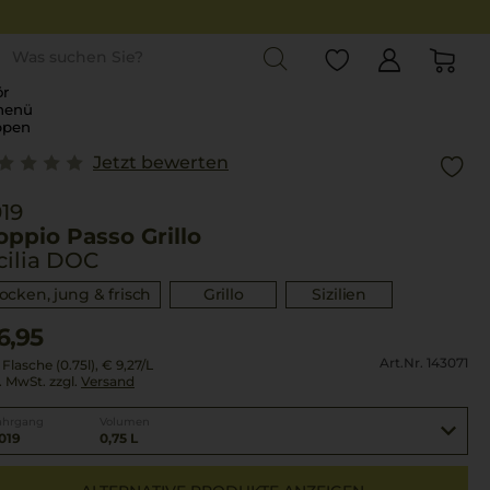
st
r
menü
ppen
Jetzt bewerten
19
ppio Passo Grillo
cilia DOC
rocken, jung & frisch
Grillo
Sizilien
6,95
Art.Nr. 143071
 Flasche (0.75l),
€ 9,27
/L
l. MwSt. zzgl.
Versand
ahrgang
Volumen
019
0,75 L