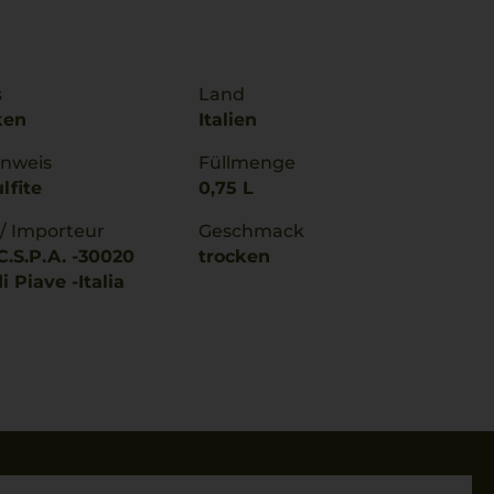
s
Land
ken
Italien
inweis
Füllmenge
lfite
0,75 L
 / Importeur
Geschmack
C.S.P.A. -30020
trocken
i Piave -Italia