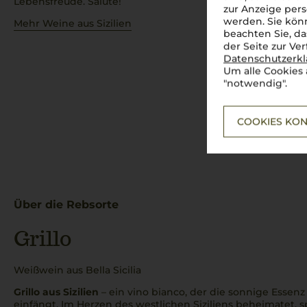
Lebensfreude. Salute!
zur Anzeige pers
werden. Sie könn
Mehr Weine aus Sizilien
beachten Sie, da
der Seite zur Ve
Datenschutzerk
Um alle Cookies 
"notwendig".
COOKIES KON
Über die Rebsorte
Grillo
Weißwein aus Bella Sicilia
Grillo aus Sizilien
– ein
vino bianco
, der die sonnige Essenz
einfängt. Im Herzen des westlichen
Siziliens
beheimatet, sp