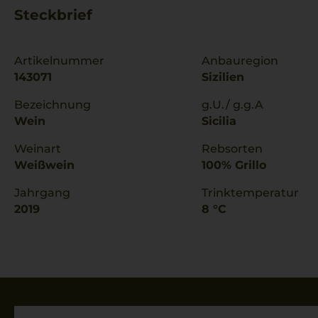
Steckbrief
Artikelnummer
Anbauregion
143071
Sizilien
Bezeichnung
g.U./ g.g.A
Wein
Sicilia
Weinart
Rebsorten
Weißwein
100% Grillo
Jahrgang
Trinktemperatur
2019
8 °C