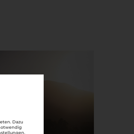
eten. Dazu
 notwendig
nstellungen,