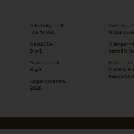
Alkoholgehalt
Verschlus
12,5 % Vol.
Naturkor
Restsüße
Allergenh
9 g/L
enthält Su
Säuregehalt
Hersteller
6 g/L
C.V.B.C & 
Fossalta d
Lagerpotential
2028