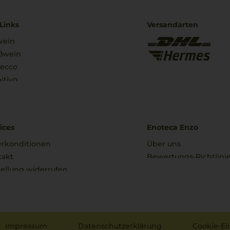
Links
Versandarten
wein
ßwein
secco
itivo
ices
Enoteca Enzo
erkonditionen
Über uns
takt
Bewertungs-Richtlini
ellung widerrufen
Impressum
Datenschutzerklärung
Cookie-Ei