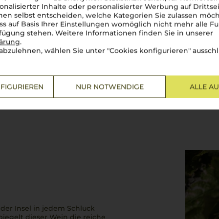
onalisierter Inhalte oder personalisierter Werbung auf Drittse
en selbst entscheiden, welche Kategorien Sie zulassen möch
ss auf Basis Ihrer Einstellungen womöglich nicht mehr alle Fu
rfügung stehen. Weitere Informationen finden Sie in unserer
lärung
.
abzulehnen, wählen Sie unter "Cookies konfigurieren" ausschl
FIGURIEREN
NUR NOTWENDIGE
ALLE A
 der Insel in jedem Schluck
iegelt dieser Wein die reiche