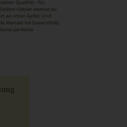
einer Qualität - für
izilien-Gebiet ebenso zu
rt an roten Apfel. Und
wie Mandel ins Gesamtbild.
Seine perfekte
aus dem Ofen mit Fenchel
tung