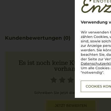
2021
Verwendung v
Wir verwenden C
zählen Cookies,
Kundenbewertungen (0)
sind, sowie solc
zur Anzeige pers
werden. Sie könn
beachten Sie, da
der Seite zur Ve
Es ist noch keine Kundenbewer
Datenschutzerk
vorhanden.
Um alle Cookies 
"notwendig".
COOKIES KON
Schreiben Sie jetzt die erste Bewertung!
JETZT BEWERTEN