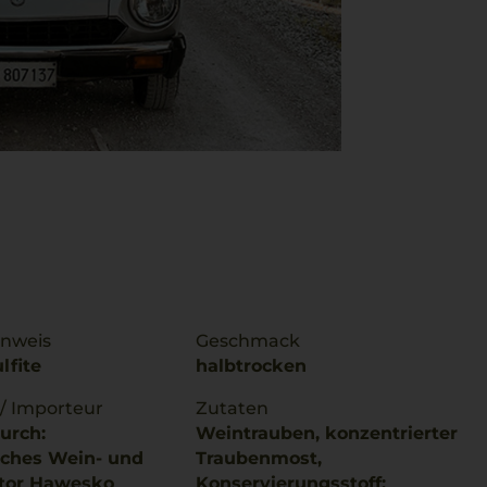
inweis
Geschmack
lfite
halbtrocken
 / Importeur
Zutaten
urch:
Weintrauben, konzentrierter
sches Wein- und
Traubenmost,
ntor Hawesko
Konservierungsstoff: