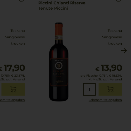
Piccini Chianti Riserva
Tenute Piccini
Toskana
Toskana
Sangiovese
Sangiovese
trocken
trocken
17,90
13,90
€
€
(0.75l),
€ 23,87
/L
pro Flasche (0.75l),
€ 18,53
/L
wSt. zzgl.
Versand
inkl. MwSt. zzgl.
Versand
smittel­angaben
Lebensmittel­angaben