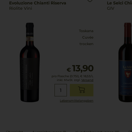
Evoluzione Chianti Riserva
Le Selci Chi
Riolite Vini
GIV
Toskana
Cuvée
trocken
13,90
€
pro Flasche (0.75l),
€ 18,53
/L
inkl. MwSt. zzgl.
Versand
Lebensmittel­angaben