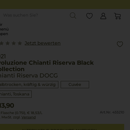
st
r
menü
ppen
Jetzt bewerten
21
oluzione Chianti Riserva Black
llection
hianti Riserva DOCG
albtrocken, kräftig & würzig
Cuvée
hianti
Toskana
13,90
Art.Nr. 455210
 Flasche (0.75l),
€ 18,53
/L
l. MwSt. zzgl.
Versand