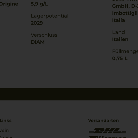
Origine
5,9 g/L
GmbH, D-
Imbottigli
Lagerpotential
Italia
2029
Land
Verschluss
Italien
DIAM
Füllmeng
0,75 L
Links
Versandarten
wein