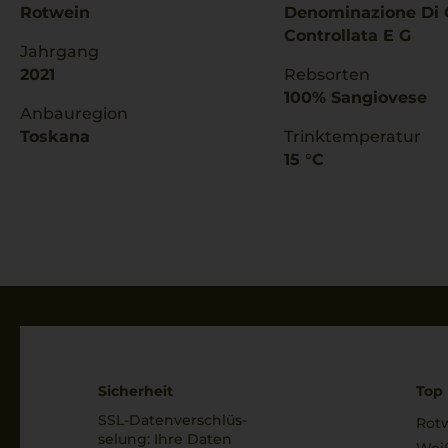
Rotwein
Denominazione Di 
Controllata E G
Jahrgang
2021
Rebsorten
100% Sangiovese
Anbauregion
Toskana
Trinktemperatur
15 °C
Sicherheit
Top 
SSL-Daten­verschlüs­
Rot
selung: Ihre Daten