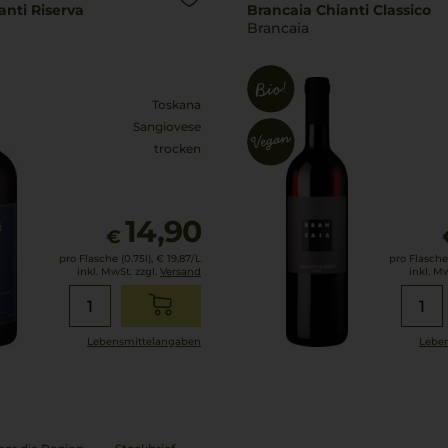
anti Riserva
Brancaia Chianti Classico
Brancaia
Toskana
Sangiovese
trocken
14,90
€
pro Flasche (0.75l),
€ 19,87
/L
pro Flasche 
inkl. MwSt. zzgl.
Versand
inkl. M
Lebensmittel­angaben
Leben