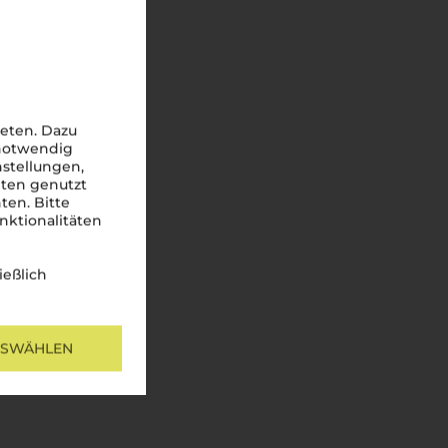
eten. Dazu
 notwendig
nstellungen,
iten genutzt
ten. Bitte
nktionalitäten
ießlich
USWÄHLEN