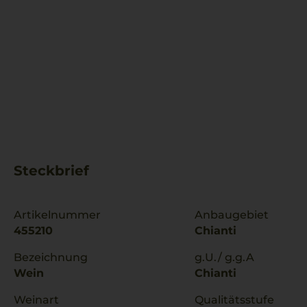
Steckbrief
Artikelnummer
Anbaugebiet
455210
Chianti
Bezeichnung
g.U./ g.g.A
Wein
Chianti
Weinart
Qualitätsstufe