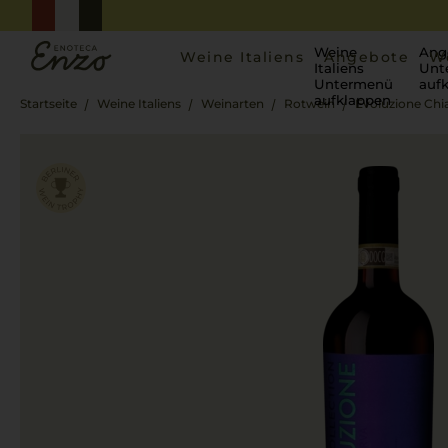
Weine
Ang
Weine Italiens
Angebote
W
Italiens
Unt
Untermenü
auf
aufklappen
Startseite
Weine Italiens
Weinarten
Rotwein
Evoluzione Chia