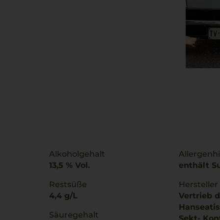
Alkoholgehalt
Allergenh
13,5 % Vol.
enthält Su
Restsüße
Hersteller
4,4 g/L
Vertrieb d
Hanseati
Säuregehalt
Sekt- Ko