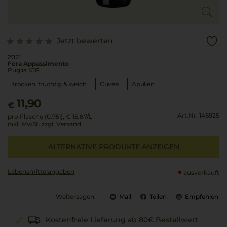
Jetzt bewerten
2021
Fera Appassimento
Puglia IGP
trocken, fruchtig & weich
Cuvée
Apulien
11,90
€
Art.Nr. 146925
pro Flasche (0.75l),
€ 15,87
/L
inkl. MwSt. zzgl.
Versand
ALTERNATIVE PRODUKTE ANZEIGEN
Lebensmittel­angaben
ausverkauft
Weitersagen:
Mail
Teilen
Empfehlen
Kostenfreie Lieferung ab 80€ Bestellwert