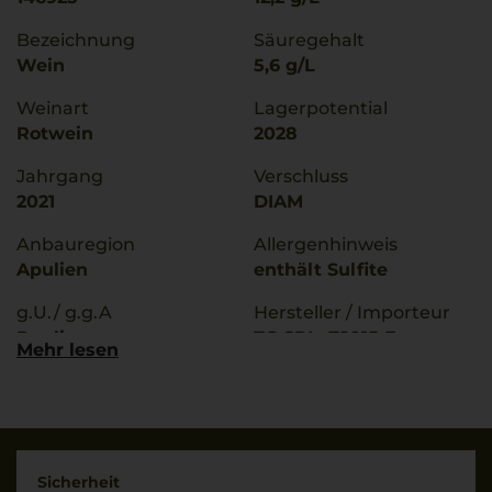
Bezeichnung
Säuregehalt
Wein
5,6 g/L
Weinart
Lagerpotential
Rotwein
2028
Jahrgang
Verschluss
2021
DIAM
Anbauregion
Allergenhinweis
Apulien
enthält Sulfite
g.U./ g.g.A
Hersteller / Importeur
Puglia
TG SRL, 72015 Fasano
Mehr lesen
(BR), Italia
Rebsorten
30% Negroamaro
Land
30% Primitivo
Italien
20% Merlot
Füllmenge
20% Nero di Troia
Sicherheit