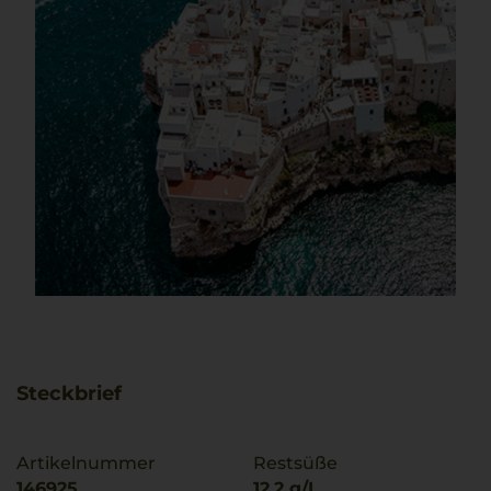
Steckbrief
Artikelnummer
Restsüße
146925
12,2 g/L