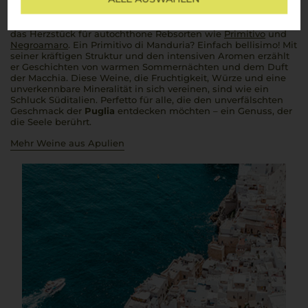
golden scheint und der
Mezzogiorno
seinen vollen Ausdruck
findet, entstehen Weine, die genauso charaktervoll sind wie
das Land selbst. Von Salento bis Castel del Monte –
Puglia
ist
das Herzstück für autochthone Rebsorten wie
Primitivo
und
Negroamaro
. Ein Primitivo di Manduria? Einfach
bellisimo
! Mit
seiner kräftigen Struktur und den intensiven Aromen erzählt
er Geschichten von warmen Sommernächten und dem Duft
der Macchia. Diese Weine, die Fruchtigkeit, Würze und eine
unverkennbare Mineralität in sich vereinen, sind wie ein
Schluck Süditalien.
Perfetto
für alle, die den unverfälschten
Geschmack der
Puglia
entdecken möchten – ein Genuss, der
die Seele berührt.
Mehr Weine aus Apulien