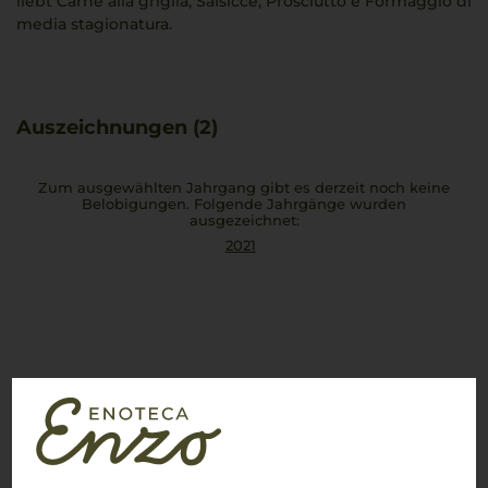
liebt Carne alla griglia, Salsicce, Prosciutto e Formaggio di
media stagionatura.
Auszeichnungen (2)
Zum ausgewählten Jahrgang gibt es derzeit noch keine
Belobigungen. Folgende Jahrgänge wurden
ausgezeichnet:
2021
Kundenbewertungen (0)
Es ist noch keine