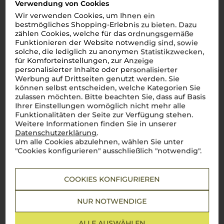
Verwendung von Cookies
Kundenbewertung vorhanden.
Wir verwenden Cookies, um Ihnen ein
bestmögliches Shopping-Erlebnis zu bieten. Dazu
zählen Cookies, welche für das ordnungsgemäße
Funktionieren der Website notwendig sind, sowie
solche, die lediglich zu anonymen Statistikzwecken,
Schreiben Sie jetzt die erste Bewertung!
für Komforteinstellungen, zur Anzeige
personalisierter Inhalte oder personalisierter
Werbung auf Drittseiten genutzt werden. Sie
JETZT BEWERTEN
können selbst entscheiden, welche Kategorien Sie
zulassen möchten. Bitte beachten Sie, dass auf Basis
Ihrer Einstellungen womöglich nicht mehr alle
Funktionalitäten der Seite zur Verfügung stehen.
Weitere Informationen finden Sie in unserer
Datenschutzerklärung
.
Über die Region
Um alle Cookies abzulehnen, wählen Sie unter
"Cookies konfigurieren" ausschließlich "notwendig".
Apulien
Fruchtige, kraftvolle Weine mit unverkennbarer
COOKIES KONFIGURIEREN
süditalienischer Note
Ah, la
Puglia
! Diese sonnenverwöhnte Region im tiefen
NUR NOTWENDIGE
Süden Italiens, wo die Leidenschaft für den Weinbau so tief
verwurzelt ist wie die alten Olivenbäume. Hier, wo die Sonne
ALLE AUSWÄHLEN