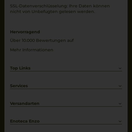
0,75 L
SSL-Daten­verschlüs­selung: Ihre Daten können
Trinktemperatur
nicht von Unbe­fugten gelesen werden.
Geschmack
18 °C
trocken
Alkoholgehalt
Hervorragend
14 % Vol.
Über 10.000 Bewertungen auf
Mehr Informationen
Top Links
Rotwein
Weißwein
Services
Prosecco
Lieferkonditionen
Primitivo
Kontakt
Versandarten
Bestellung widerrufen
Enoteca Enzo
Über uns