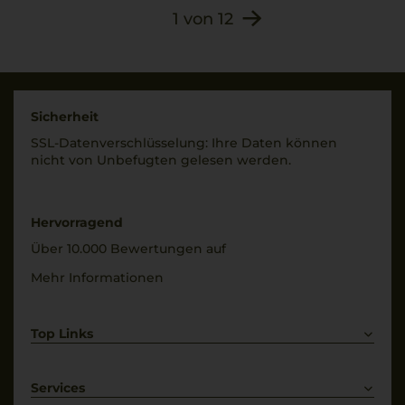
1
von
12
Sicherheit
SSL-Daten­verschlüs­selung: Ihre Daten können
nicht von Unbe­fugten gelesen werden.
Hervorragend
Über 10.000 Bewertungen auf
Mehr Informationen
Top Links
Rotwein
Weißwein
Services