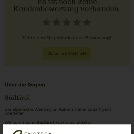
Es ist noch keine
Kundenbewertung vorhanden.
Schreiben Sie jetzt die erste Bewertung!
JETZT BEWERTEN
Über die Region
Südtirol
Die alpinische Weinregion Italiens mit einzigartigem
Charakter
Willkommen in
Südtirol
, wo majestätische
Alpenlandschaften auf italienischen Charme treffen und eine
der faszinierendsten Weinregionen des Landes bilden.