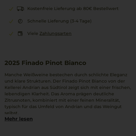
Kostenfreie Lieferung ab 80€ Bestellwert
Schnelle Lieferung (3-4 Tage)
Viele
Zahlungsarten
2025
Finado Pinot Bianco
Manche Weißweine bestechen durch schlichte Eleganz
und klare Strukturen. Der Finado Pinot Bianco von der
Kellerei Andrian aus Südtirol zeigt sich mit einer frischen,
lebendigen Klarheit. Das Aroma prägen deutliche
Zitrusnoten, kombiniert mit einer feinen Mineralität,
typisch für das Umfeld von Andrian und das Weingut
selbst.
Mehr lesen
Am Gaumen entfaltet sich eine gut ausbalancierte
Aromenvielfalt, getragen von einem lebhaften
Säuregerüst. Diese Kombination verleiht dem Wein seine