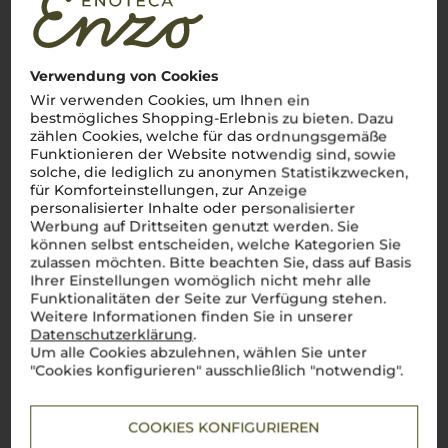
Zwischen imposanten Berggipfeln und sonnenverwöhnten
Weinbergen entstehen Weine, die die Seele Italiens und das
alpine Terroir perfekt vereinen. Ob der erstklassige
Weißburgunder aus der
Cantina Terlan
, der aromatische
Sauvignon Blanc
oder der vollmundige
Lagrein
– die
Weine
Verwendung von Cookies
Südtirols
sind frisch, elegant und unverwechselbar. Dazu
Wir verwenden Cookies, um Ihnen ein
kommen regionale Spezialitäten wie der leichte Vernatsch,
bestmögliches Shopping-Erlebnis zu bieten. Dazu
der perfekt zu den herzhaften Gerichten der alpinen
cucina
zählen Cookies, welche für das ordnungsgemäße
passt. Jeder Schluck
Südtiroler Wein
ist eine Hommage an
die Schönheit und Vielfalt dieser einzigartigen Region.
Salute
Funktionieren der Website notwendig sind, sowie
a Südtirol
!
solche, die lediglich zu anonymen Statistikzwecken,
für Komforteinstellungen, zur Anzeige
Mehr Weine aus Südtirol
personalisierter Inhalte oder personalisierter
Werbung auf Drittseiten genutzt werden. Sie
können selbst entscheiden, welche Kategorien Sie
zulassen möchten. Bitte beachten Sie, dass auf Basis
Ihrer Einstellungen womöglich nicht mehr alle
Funktionalitäten der Seite zur Verfügung stehen.
Weitere Informationen finden Sie in unserer
Datenschutzerklärung
.
Um alle Cookies abzulehnen, wählen Sie unter
"Cookies konfigurieren" ausschließlich "notwendig".
COOKIES KONFIGURIEREN