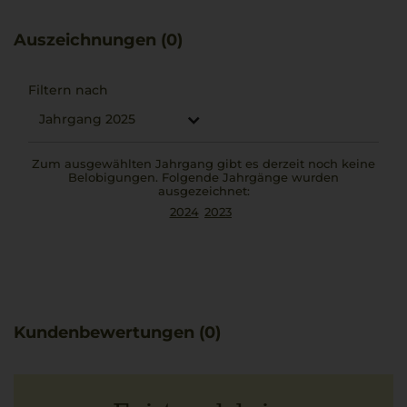
charakteristische Leichtigkeit.
Die Vinifikation folgt einer ausgewogenen Verbindung
Auszeichnungen (0)
von Herkunft und präziser Verarbeitung, sodass der Wein
eine eigenständige Handschrift erhält. Besonders gut
passt dieser Weißwein zu cremigem Pilzrisotto, das seine
Filtern nach
mineralischen und frischen Zitrusnoten hervorhebt.
Jahrgang 2025
Zum ausgewählten Jahrgang gibt es derzeit noch keine
Belobigungen. Folgende Jahrgänge wurden
ausgezeichnet:
2024
2023
Kundenbewertungen (0)