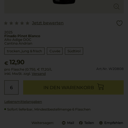
Jetzt bewerten
2025
Finado Pinot Bianco
Alto Adige DOC
Cantina Andrian
trocken, jung & frisch
Cuvée
Südtirol
12,90
€
Art.Nr. W20808
pro Flasche (0.75l),
€ 17,20
/L
inkl. MwSt. zzgl.
Versand
IN DEN WARENKORB
Lebensmittel­angaben
Sofort lieferbar, Mindestbestellmenge 6 Flaschen
Weitersagen:
Mail
Teilen
Empfehlen