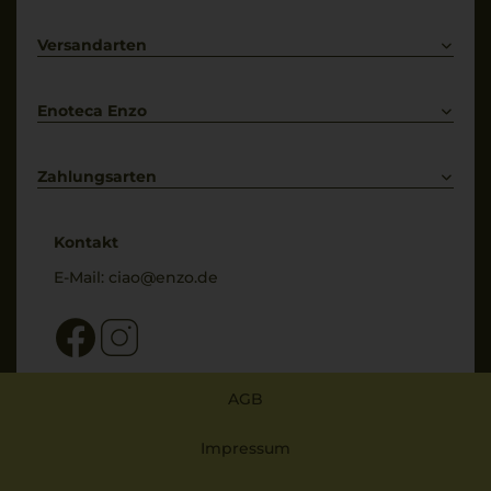
Prosecco
Lieferkonditionen
Primitivo
Kontakt
Versandarten
Bestellung widerrufen
Enoteca Enzo
Über uns
Bewertungs-Richtlinien
Zahlungsarten
* Preisangaben inkl. gesetzl. MwSt. und zzgl. Service- & Versandkosten
Kontakt
E-Mail:
ciao@enzo.de
AGB
Impressum