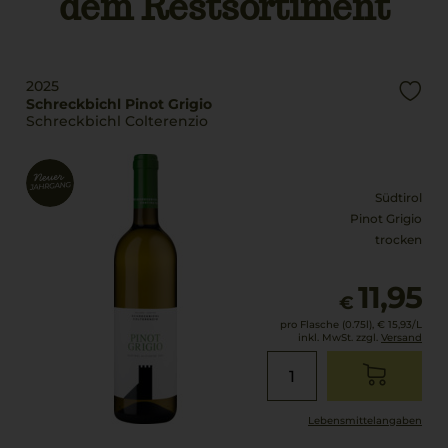
dem Restsortiment
Alkoholgehalt
trocken
13 % Vol.
Restsüße
2025
1,7 g/L
Schreckbichl Pinot Grigio
Schreckbichl Colterenzio
Südtirol
Pinot Grigio
trocken
11,95
€
pro Flasche (0.75l),
€ 15,93
/L
inkl. MwSt. zzgl.
Versand
Lebensmittel­angaben