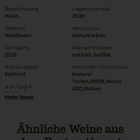
Bezeichnung
Lagerpotential
Wein
2028
Weinart
Verschluss
Weißwein
Naturkorken
Jahrgang
Allergenhinweis
2025
enthält Sulfite
Anbauregion
Hersteller / Importeur
Südtirol
Kellerei
Terlan,39018,Terlan
g.U./ g.g.A
(BZ),Italien
Südtirol
Mehr lesen
Land
Rebsorten
Italien
Weißburgunder
Füllmenge
Ähnliche Weine aus
Trinktemperatur
0,75 L
8 °C
Geschmack