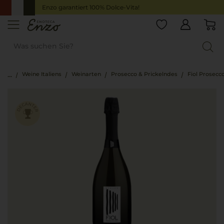
Enzo garantiert 100% Dolce-Vita!
Weine Italiens
Weinarten
Prosecco & Prickelndes
Fiol Prosecc