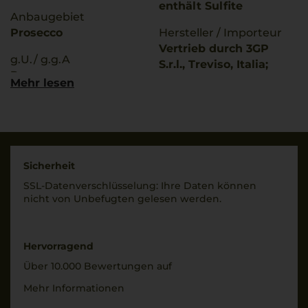
enthält Sulfite
Anbaugebiet
Prosecco
Hersteller / Importeur
Vertrieb durch 3GP
g.U./ g.g.A
S.r.l., Treviso, Italia;
Prosecco
produziert von: TV 591
Mehr lesen
IT, Salgareda (TV), Italia
Rebsorten
100% Glera
Land
Italien
Trinktemperatur
6 °C
Füllmenge
Sicherheit
0,75 L
SSL-Daten­verschlüs­selung: Ihre Daten können
Alkoholgehalt
nicht von Unbe­fugten gelesen werden.
11 % Vol.
Geschmack
extra trocken
Restsüße
15,7 g/L
Hervorragend
Über 10.000 Bewertungen auf
Mehr Informationen