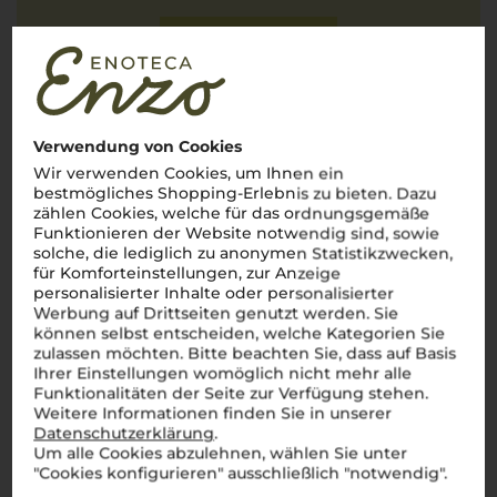
JETZT BEWERTEN
Verwendung von Cookies
Über die Region
Wir verwenden Cookies, um Ihnen ein
bestmögliches Shopping-Erlebnis zu bieten. Dazu
Prosecco
zählen Cookies, welche für das ordnungsgemäße
Funktionieren der Website notwendig sind, sowie
Der beliebte Schaumwein aus Italien – Erfrischend, fruchtig,
solche, die lediglich zu anonymen Statistikzwecken,
unwiderstehlich
für Komforteinstellungen, zur Anzeige
personalisierter Inhalte oder personalisierter
Prosecco
ist der weltweit beliebte Schaumwein aus Italien,
Werbung auf Drittseiten genutzt werden. Sie
der durch seine erfrischende Leichtigkeit, feine Perlage und
fruchtigen Aromen begeistert. Hergestellt in den Regionen
können selbst entscheiden, welche Kategorien Sie
Venetien und Friaul-Julisch Venetien, steht
Prosecco
für
zulassen möchten. Bitte beachten Sie, dass auf Basis
unbeschwerten Genuss und italienische Lebensfreude. Ob als
Ihrer Einstellungen womöglich nicht mehr alle
Aperitif, Begleiter zu Mahlzeiten oder zum Feiern besonderer
Funktionalitäten der Seite zur Verfügung stehen.
Momente –
Prosecco
ist vielseitig einsetzbar und ideal für
Weitere Informationen finden Sie in unserer
jeden Anlass. Mit seiner Herkunft in den malerischen Hügeln
Datenschutzerklärung
.
von Conegliano und Valdobbiadene, wo die Glera-Traube auf
Um alle Cookies abzulehnen, wählen Sie unter
den besten Weinbergen gedeiht, verkörpert
Prosecco
die
"Cookies konfigurieren" ausschließlich "notwendig".
Essenz italienischer Schaumweinkultur.