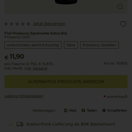
Jetzt bewerten
Fiol Prosecco Spumante Extra Dry
Prosecco DOC
extra trocken, leicht & fruchtig
Glera
Prosecco
Venetien
11,90
€
Art.Nr. 110835
pro Flasche (0.75l),
€ 15,87
/L
inkl. MwSt. zzgl.
Versand
ALTERNATIVE PRODUKTE ANZEIGEN
Lebensmittel­angaben
ausverkauft
Weitersagen:
Mail
Teilen
Empfehlen
Kostenfreie Lieferung ab 80€ Bestellwert