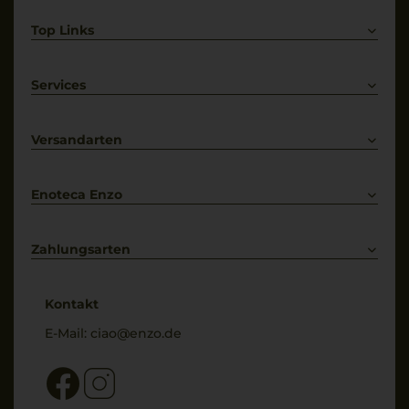
Top Links
Rotwein
Weißwein
Services
Prosecco
Lieferkonditionen
Primitivo
Kontakt
Versandarten
Bestellung widerrufen
Enoteca Enzo
Über uns
Bewertungs-Richtlinien
Zahlungsarten
* Preisangaben inkl. gesetzl. MwSt. und zzgl. Service- & Versandkosten
Kontakt
E-Mail:
ciao@enzo.de