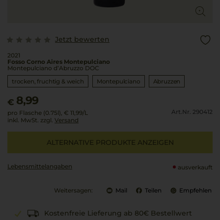
Jetzt bewerten
2021
Fosso Corno Aires Montepulciano
Montepulciano d’Abruzzo DOC
trocken, fruchtig & weich
Montepulciano
Abruzzen
8,99
€
Art.Nr. 290412
pro Flasche (0.75l),
€ 11,99
/L
inkl. MwSt. zzgl.
Versand
ALTERNATIVE PRODUKTE ANZEIGEN
Lebensmittel­angaben
ausverkauft
Weitersagen:
Mail
Teilen
Empfehlen
Kostenfreie Lieferung ab 80€ Bestellwert