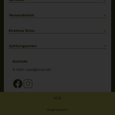
Prosecco
Lieferkonditionen
Primitivo
Kontakt
Versandarten
Bestellung widerrufen
Enoteca Enzo
Über uns
Bewertungs-Richtlinien
Zahlungsarten
* Preisangaben inkl. gesetzl. MwSt. und zzgl. Service- & Versandkosten
Kontakt
E-Mail:
ciao@enzo.de
AGB
Impressum