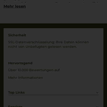
Montepulciano
Fosso Corno , Località
Mehr lesen
d’Abruzzo
Villa Bizzarri , 64010
Torano Nuovo, Italy
Qualitätsstufe
Denominazione Di
Land
Origine Controllata
Italien
Sicherheit
Rebsorten
Füllmenge
SSL-Daten­verschlüs­selung: Ihre Daten können
100% Montepulciano
0,75 L
nicht von Unbe­fugten gelesen werden.
Trinktemperatur
Geschmack
16 °C
trocken
Hervorragend
Alkoholgehalt
Über 10.000 Bewertungen auf
13 % Vol.
Mehr Informationen
Top Links
Rotwein
Weißwein
Services