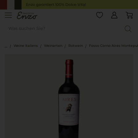
Enzo garantiert 100% Dolce-Vita!
Weine Italiens
Weinarten
Rotwein
Fosso Corno Aires Montepu