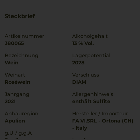
Steckbrief
Artikelnummer
Alkoholgehalt
380065
13 % Vol.
Bezeichnung
Lagerpotential
Wein
2028
Weinart
Verschluss
Roséwein
DIAM
Jahrgang
Allergenhinweis
2021
enthält Sulfite
Anbauregion
Hersteller / Importeur
Apulien
FA.VI.SRL - Ortona (CH)
- Italy
g.U./ g.g.A