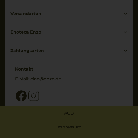
Prosecco
Lieferkonditionen
Primitivo
Kontakt
Versandarten
Bestellung widerrufen
Enoteca Enzo
Über uns
Bewertungs-Richtlinien
Zahlungsarten
* Preisangaben inkl. gesetzl. MwSt. und zzgl. Service- & Versandkosten
Kontakt
E-Mail:
ciao@enzo.de
AGB
Impressum