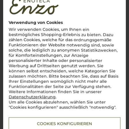
Fruchtige, kraftvolle Weine mit unverkennbarer
süditalienischer Note
Ah, la
Puglia
! Diese sonnenverwöhnte Region im tiefen
Verwendung von Cookies
Süden Italiens, wo die Leidenschaft für den Weinbau so tief
verwurzelt ist wie die alten Olivenbäume. Hier, wo die Sonne
Wir verwenden Cookies, um Ihnen ein
golden scheint und der
Mezzogiorno
seinen vollen Ausdruck
bestmögliches Shopping-Erlebnis zu bieten. Dazu
findet, entstehen Weine, die genauso charaktervoll sind wie
zählen Cookies, welche für das ordnungsgemäße
das Land selbst. Von Salento bis Castel del Monte –
Puglia
ist
Funktionieren der Website notwendig sind, sowie
das Herzstück für autochthone Rebsorten wie
Primitivo
und
solche, die lediglich zu anonymen Statistikzwecken,
Negroamaro
. Ein Primitivo di Manduria? Einfach
bellisimo
! Mit
für Komforteinstellungen, zur Anzeige
seiner kräftigen Struktur und den intensiven Aromen erzählt
personalisierter Inhalte oder personalisierter
er Geschichten von warmen Sommernächten und dem Duft
der Macchia. Diese Weine, die Fruchtigkeit, Würze und eine
Werbung auf Drittseiten genutzt werden. Sie
unverkennbare Mineralität in sich vereinen, sind wie ein
können selbst entscheiden, welche Kategorien Sie
Schluck Süditalien.
Perfetto
für alle, die den unverfälschten
zulassen möchten. Bitte beachten Sie, dass auf Basis
Geschmack der
Puglia
entdecken möchten – ein Genuss, der
Ihrer Einstellungen womöglich nicht mehr alle
die Seele berührt.
Funktionalitäten der Seite zur Verfügung stehen.
Weitere Informationen finden Sie in unserer
Mehr Weine aus Apulien
Datenschutzerklärung
.
Um alle Cookies abzulehnen, wählen Sie unter
"Cookies konfigurieren" ausschließlich "notwendig".
COOKIES KONFIGURIEREN