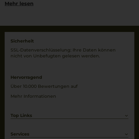
Puglia
Land
Mehr lesen
Italien
Rebsorten
100% Sangiovese
Füllmenge
0,75 L
Trinktemperatur
8 °C
Geschmack
Sicherheit
trocken
SSL-Daten­verschlüs­selung: Ihre Daten können
nicht von Unbe­fugten gelesen werden.
Hervorragend
Über 10.000 Bewertungen auf
Mehr Informationen
Top Links
Rotwein
Weißwein
Services